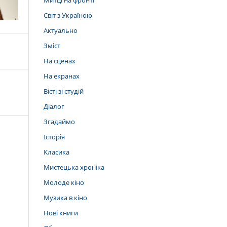
Митці на фронті
Світ з Україною
Актуально
Зміст
На сценах
На екранах
Вісті зі студій
Діалог
Згадаймо
Історія
Класика
Мистецька хроніка
Молоде кіно
Музика в кіно
Нові книги