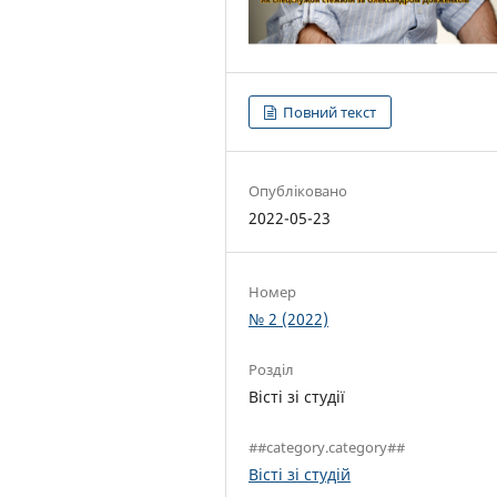
Повний текст
Опубліковано
2022-05-23
Номер
№ 2 (2022)
Розділ
Вісті зі студії
##category.category##
Вісті зі студій