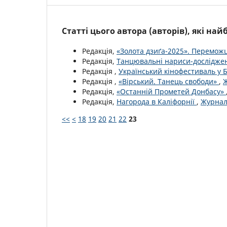
Статті цього автора (авторів), які на
Редакція,
«Золота дзиґа-2025». Перемож
Редакція,
Танцювальні нариси-дослідж
Редакція ,
Український кінофестиваль у 
Редакція ,
«Вірський. Танець свободи»
,
Ж
Редакція,
«Останній Прометей Донбасу»
Редакція,
Нагорода в Каліфорнії
,
Журнал 
<<
<
18
19
20
21
22
23