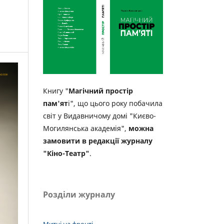
Книгу "
Магічний простір
пам'ят
і", що цього року побачила
світ у Видавничому домі "Києво-
Могилянська академія",
можна
замовити в редакції журналу
"Кіно-Театр"
.
Розділи журналу