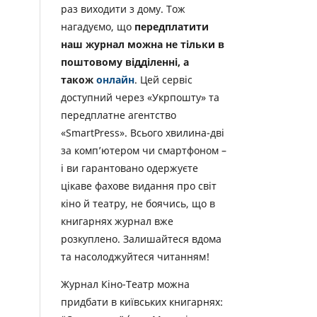
раз виходити з дому. Тож
нагадуємо, що
передплатити
наш журнал можна не тільки в
поштовому відділенні, а
також
онлайн
. Цей сервіс
доступний через «Укрпошту» та
передплатне агентство
«SmartPress». Всього хвилина-дві
за комп’ютером чи смартфоном –
і ви гарантовано одержуєте
цікаве фахове видання про світ
кіно й театру, не боячись, що в
книгарнях журнал вже
розкуплено. Залишайтеся вдома
та насолоджуйтеся читанням!
Журнал Кіно-Театр можна
придбати в київських книгарнях: