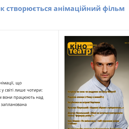
к створюється анімаційний фільм
німації, що
 у світі лише чотири:
зом вони працюють над
о запланована