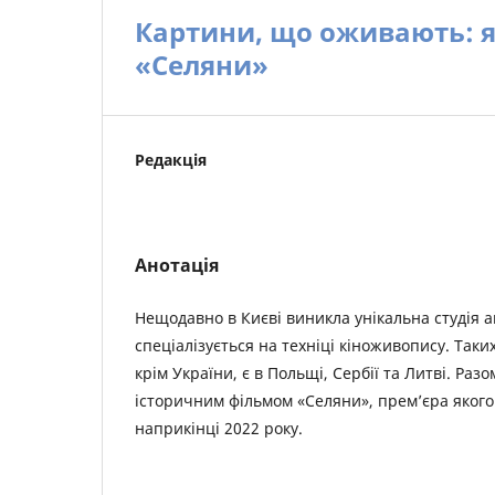
Картини, що оживають: я
«Селяни»
Редакція
Анотація
Нещодавно в Києві виникла унікальна студія а
спеціалізується на техніці кіноживопису. Таких
крім України, є в Польщі, Сербії та Литві. Ра
історичним фільмом «Селяни», прем’єра яког
наприкінці 2022 року.