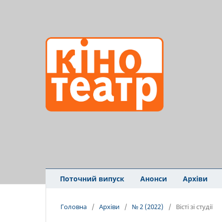
Поточний випуск
Анонси
Архіви
Головна
/
Архіви
/
№ 2 (2022)
/
Вісті зі студії