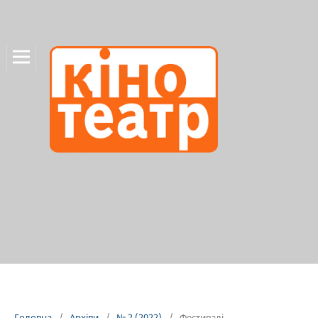
Головна
/
Архіви
/
№ 2 (2022)
/
Фестивалі