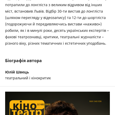
потрапили до лонгліста з великим відривом від інших
міст, встановив Львів. Відбір 30-ти вистав до лонгліста
(шляхом перегляду у відеозапису) та 12-ти до шортліста
(подорожуючи й передивляючись вистави «наживо»)
робили, як і в минулі роки, десять українських експертів –
фахові театрознавці, критики, театральні журналісти –
різного віку, різних тематичних і естетичних уподобань.
Біографія автора
Юлій Швець
театральний і кінокритик