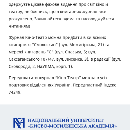
одержуєте цікаве фахове видання про світ кіно й
театру, не боячись, що в книгарнях журнал вже
розкуплено. Залишайтеся вдома та насолоджуйтеся
читанням!
Журнал Кіно-Театр можна придбати в київських
книгарнях: “Смолоскип” (вул. Межигірська, 21) та
мережі книгарень “Є” (вул. Спаська, 5; вул.
Саксаганського 107/47, вул. Лисенка, 3), в редакції (вул.
Сковороди, 2, НаУКМА, корп. 1).
Передплатити журнал “Кіно-Театр” можна в усіх
поштових відділеннях України. Передплатний індекс
74249.