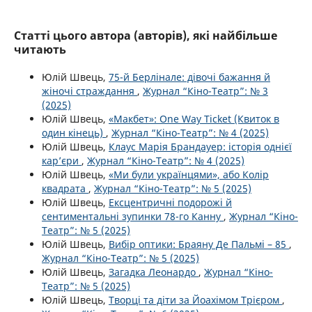
Статті цього автора (авторів), які найбільше
читають
Юлій Швець,
75-й Берлінале: дівочі бажання й
жіночі страждання
,
Журнал “Кіно-Театр”: № 3
(2025)
Юлій Швець,
«Макбет»: One Way Ticket (Квиток в
один кінець)
,
Журнал “Кіно-Театр”: № 4 (2025)
Юлій Швець,
Клаус Марія Брандауер: історія однієї
кар’єри
,
Журнал “Кіно-Театр”: № 4 (2025)
Юлій Швець,
«Ми були українцями», або Колір
квадрата
,
Журнал “Кіно-Театр”: № 5 (2025)
Юлій Швець,
Ексцентричні подорожі й
сентиментальні зупинки 78-го Канну
,
Журнал “Кіно-
Театр”: № 5 (2025)
Юлій Швець,
Вибір оптики: Браяну Де Пальмі – 85
,
Журнал “Кіно-Театр”: № 5 (2025)
Юлій Швець,
Загадка Леонардо
,
Журнал “Кіно-
Театр”: № 5 (2025)
Юлій Швець,
Творці та діти за Йоахімом Трієром
,