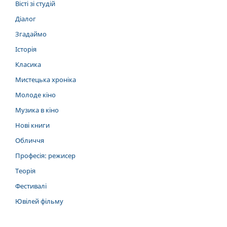
Вісті зі студій
Діалог
Згадаймо
Історія
Класика
Мистецька хроніка
Молоде кіно
Музика в кіно
Нові книги
Обличчя
Професія: режисер
Теорія
Фестивалі
Ювілей фільму