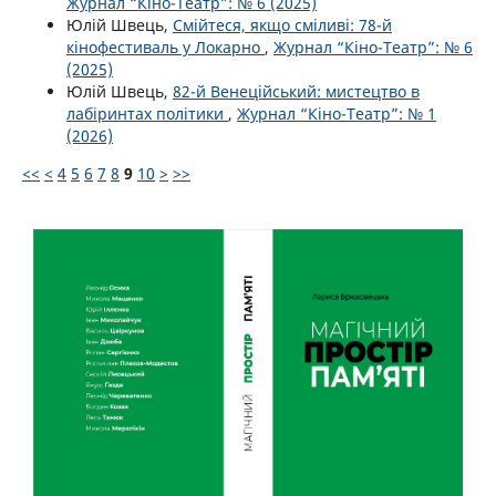
Журнал “Кіно-Театр”: № 6 (2025)
Юлій Швець,
Смійтеся, якщо сміливі: 78-й
кінофестиваль у Локарно
,
Журнал “Кіно-Театр”: № 6
(2025)
Юлій Швець,
82-й Венеційський: мистецтво в
лабіринтах політики
,
Журнал “Кіно-Театр”: № 1
(2026)
<<
<
4
5
6
7
8
9
10
>
>>