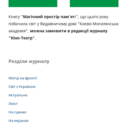
Книгу "
Магічний простір пам'ят
і", що цього року
побачила світ у Видавничому домі "Києво-Могилянська
академія",
можна замовити в редакції журналу
"Кіно-Театр"
.
Розділи журналу
Митці на фронті
Світ з Україною
Актуально
Зміст
На сценах
На екранах