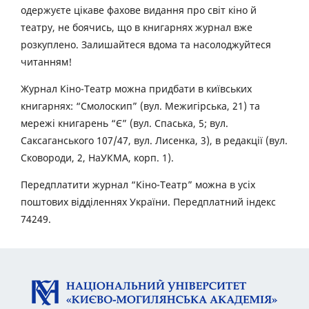
одержуєте цікаве фахове видання про світ кіно й
театру, не боячись, що в книгарнях журнал вже
розкуплено. Залишайтеся вдома та насолоджуйтеся
читанням!
Журнал Кіно-Театр можна придбати в київських
книгарнях: “Смолоскип” (вул. Межигірська, 21) та
мережі книгарень “Є” (вул. Спаська, 5; вул.
Саксаганського 107/47, вул. Лисенка, 3), в редакції (вул.
Сковороди, 2, НаУКМА, корп. 1).
Передплатити журнал “Кіно-Театр” можна в усіх
поштових відділеннях України. Передплатний індекс
74249.