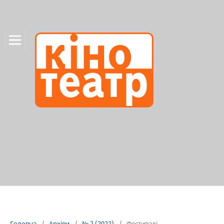
Головна
/
Архіви
/
№ 2 (2022)
/
Фестивалі