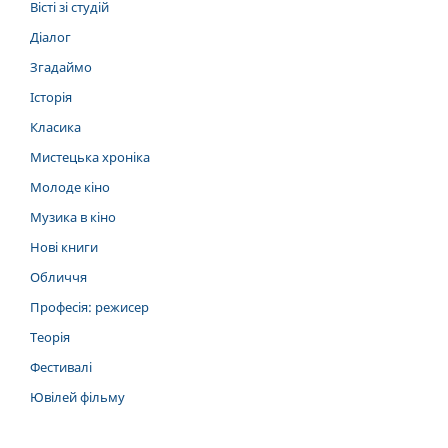
Вісті зі студій
Діалог
Згадаймо
Історія
Класика
Мистецька хроніка
Молоде кіно
Музика в кіно
Нові книги
Обличчя
Професія: режисер
Теорія
Фестивалі
Ювілей фільму