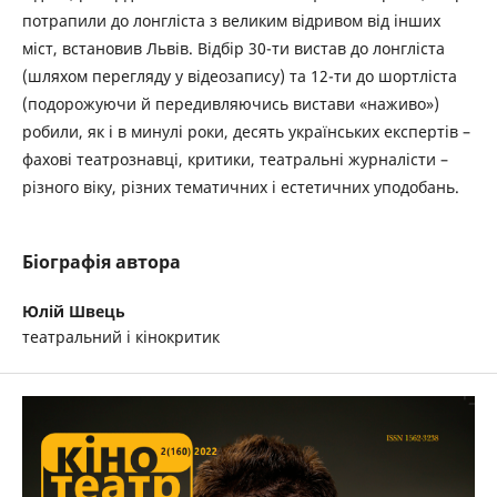
потрапили до лонгліста з великим відривом від інших
міст, встановив Львів. Відбір 30-ти вистав до лонгліста
(шляхом перегляду у відеозапису) та 12-ти до шортліста
(подорожуючи й передивляючись вистави «наживо»)
робили, як і в минулі роки, десять українських експертів –
фахові театрознавці, критики, театральні журналісти –
різного віку, різних тематичних і естетичних уподобань.
Біографія автора
Юлій Швець
театральний і кінокритик