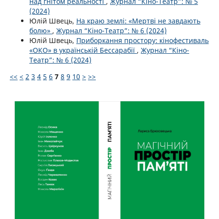
над гнітом реальності
,
Журнал “Кіно-Театр”: № 5
(2024)
Юлій Швець,
На краю землі: «Мертві не завдають
болю»
,
Журнал “Кіно-Театр”: № 6 (2024)
Юлій Швець,
Приборкання простору: кінофестиваль
«ОКО» в українській Бессарабії
,
Журнал “Кіно-
Театр”: № 6 (2024)
<<
<
2
3
4
5
6
7
8
9
10
>
>>