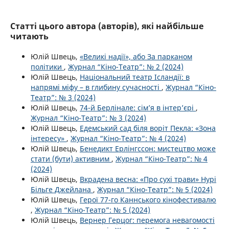
Статті цього автора (авторів), які найбільше
читають
Юлій Швець,
«Великі надії», або За парканом
політики
,
Журнал “Кіно-Театр”: № 2 (2024)
Юлій Швець,
Національний театр Ісландії: в
напрямі міфу – в глибину сучасності
,
Журнал “Кіно-
Театр”: № 3 (2024)
Юлій Швець,
74-й Берлінале: сім’я в інтер’єрі
,
Журнал “Кіно-Театр”: № 3 (2024)
Юлій Швець,
Едемський сад біля воріт Пекла: «Зона
інтересу»
,
Журнал “Кіно-Театр”: № 4 (2024)
Юлій Швець,
Бенедикт Ерлінгссон: мистецтво може
стати (бути) активним
,
Журнал “Кіно-Театр”: № 4
(2024)
Юлій Швець,
Вкрадена весна: «Про сухі трави» Нурі
Більге Джейлана
,
Журнал “Кіно-Театр”: № 5 (2024)
Юлій Швець,
Герої 77-го Каннського кінофестивалю
,
Журнал “Кіно-Театр”: № 5 (2024)
Юлій Швець,
Вернер Герцог: перемога невагомості