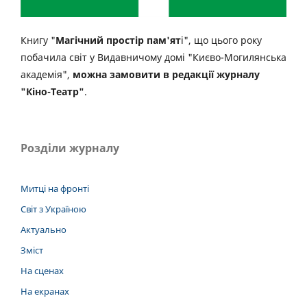
Книгу "
Магічний простір пам'ят
і", що цього року
побачила світ у Видавничому домі "Києво-Могилянська
академія",
можна замовити в редакції журналу
"Кіно-Театр"
.
Розділи журналу
Митці на фронті
Світ з Україною
Актуально
Зміст
На сценах
На екранах