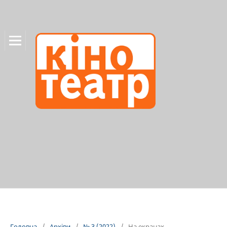
Головна
/
Архіви
/
№ 3 (2022)
/
На екранах