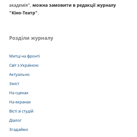
академія",
можна замовити в редакції журналу
"Кіно-Театр"
.
Розділи журналу
Митці на фронті
Світ з Україною
Актуально
Зміст
На сценах
На екранах
Вісті зі студій
Діалог
Згадаймо