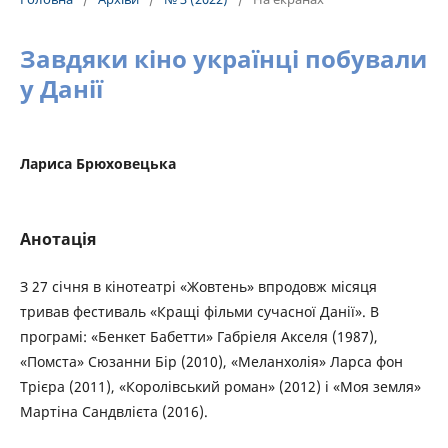
Завдяки кіно українці побували
у Данії
Лариса Брюховецька
Анотація
З 27 січня в кінотеатрі «Жовтень» впродовж місяця
тривав фестиваль «Кращі фільми сучасної Данії». В
програмі: «Бенкет Бабетти» Габріеля Акселя (1987),
«Помста» Сюзанни Бір (2010), «Меланхолія» Ларса фон
Трієра (2011), «Королівський роман» (2012) і «Моя земля»
Мартіна Сандвлієта (2016).