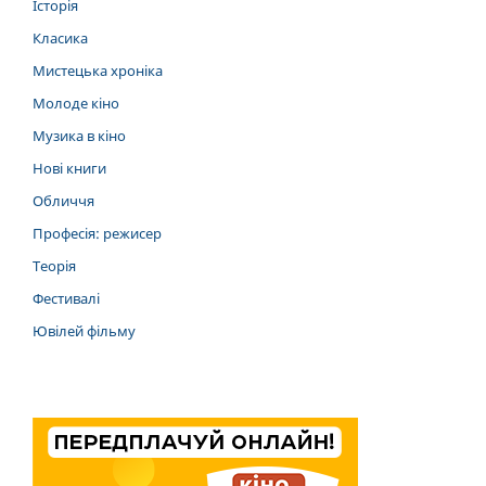
Історія
Класика
Мистецька хроніка
Молоде кіно
Музика в кіно
Нові книги
Обличчя
Професія: режисер
Теорія
Фестивалі
Ювілей фільму