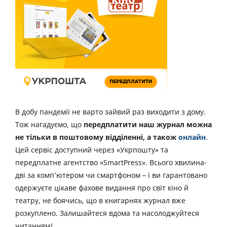
В добу пандемії не варто зайвий раз виходити з дому.
Тож нагадуємо, що
передплатити наш журнал можна
не тільки в поштовому відділенні, а також
онлайн
.
Цей сервіс доступний через «Укрпошту» та
передплатне агентство «SmartPress». Всього хвилина-
дві за комп’ютером чи смартфоном – і ви гарантовано
одержуєте цікаве фахове видання про світ кіно й
театру, не боячись, що в книгарнях журнал вже
розкуплено. Залишайтеся вдома та насолоджуйтеся
читанням!