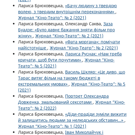
Лариса Брюховецька,
«Бачу людину з твердою
волею, з твердим внутрішнім переконанням»
,
Журнал “Кіно-Театр”: № 2 (2021)
Лариса Брюховецька, Олександр Саква,
Заза
Буадзе: «Було давнє бажання зняти фільм про
жінку»
,
Журнал “Кіно-Театр”: № 2 (2021)
Лариса Брюховецька,
«Фата моргана»: помічати
найістотніше
,
Журнал “Кіно-Театр”: № 2 (2021)
Лариса Брюховецька,
Лариса Руснак: «Нам треба
кричати, щоб бути почутими»
,
Журнал “Кіно-
Театр”: № 5 (2021)
Лариса Брюховецька,
Василь Шкляр: «Це диво, що
Тарас витяг фільм на такому бюджеті в
екстремальних умовах»
,
Журнал “Кіно-Театр”: № 5
(2021)
Лариса Брюховецька,
Портрет Олександра
Довженка, змальований сексотами
,
Журнал “Кіно-
Театр”: № 2 (2022)
Лариса Брюховецька,
«Діди-прадіди зуміли вижити
й залишитись людьми за нелюдських обставин…»
,
Журнал “Кіно-Театр”: № 1 (2021)
Лариса Брюховецька,
Іван Миколайчук і