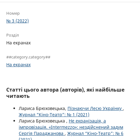
Номер
№ 3 (2022)
Розділ
На екранах
##category.category##
На екранах
Статті цього автора (авторів), які найбільше
читають
Лариса Брюховецька,
Пізнаючи Лесю Українку
,
Журнал “Кіно-Театр”: № 1 (2021)
Лариса Брюховецька ,
Не екранізація, а
імпровізація. «Intermezzo»: нездійснений задум
Сергія Параджанова
,
Журнал “Кіно-Театр”: № 6
(2021)