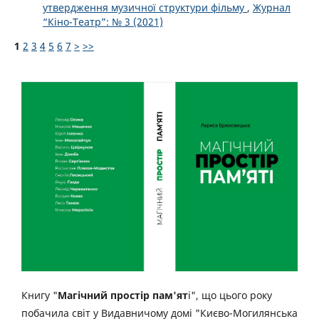
утвердження музичної структури фільму
,
Журнал
“Кіно-Театр”: № 3 (2021)
1
2
3
4
5
6
7
>
>>
Книгу "
Магічний простір пам'ят
і", що цього року
побачила світ у Видавничому домі "Києво-Могилянська