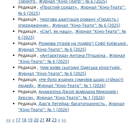
Торонто
,
Журнал “Кіно-Театр”: № 6 (2025)
Редакція ,
«Простий солдат»
,
Журнал “Кіно-Театр”:
№ 6 (2025)
Редакція ,
Чергова адаптація роману «Гордість і
упередження»
,
Журнал “Кіно-Театр”: № 6 (2025)
Редакція ,
«Сім’ї, як наші»
,
Журнал “Кіно-Театр”: №
6 (2025)
Редакція,
Розмова птахів на подвір’ї Софії Київської
,
Журнал “Кіно-Театр”: № 6 (2025)
Редакція ,
«Антарктида» Антона Птушкіна
,
Журнал
“Кіно-Театр”: № 6 (2025)
Редакція ,
Чим живе сьогодні Одеська кіностудія
,
Журнал “Кіно-Театр”: № 6 (2025)
Редакція,
«Не було жодних сумнівів щодо стійкості
людей»
,
Журнал “Кіно-Театр”: № 1 (2026)
Редакція,
Анджеліна Джолі відвідала Миколаїв і
Херсон
,
Журнал “Кіно-Театр”: № 1 (2026)
Редакція,
Дар’я Легейда: багатогранність
,
Журнал
“Кіно-Театр”: № 1 (2026)
<<
<
17
18
19
20
21
22
23
>
>>