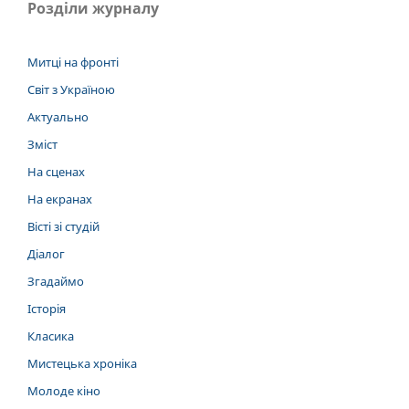
Розділи журналу
Митці на фронті
Світ з Україною
Актуально
Зміст
На сценах
На екранах
Вісті зі студій
Діалог
Згадаймо
Історія
Класика
Мистецька хроніка
Молоде кіно