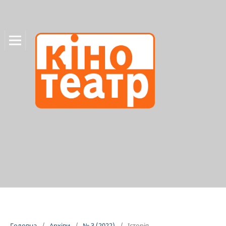
Головна
/
Архіви
/
№ 3 (2022)
/
Історія