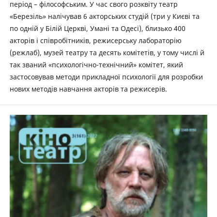
період – філософським. У час свого розквіту театр
«Березіль» налічував 6 акторських студій (три у Києві та
по одній у Білій Церкві, Умані та Одесі), близько 400
акторів і співробітників, режисерську лабораторію
(режлаб), музей театру та десять комітетів, у тому числі й
так званий «психологічно-технічний» комітет, який
застосовував методи прикладної психології для розробки
нових методів навчання акторів та режисерів.