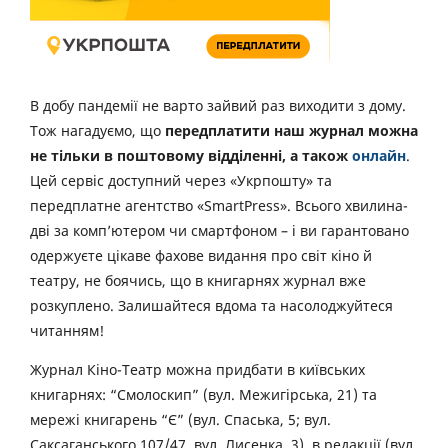
В добу пандемії не варто зайвий раз виходити з дому.
Тож нагадуємо, що
передплатити наш журнал можна
не тільки в поштовому відділенні, а також
онлайн
.
Цей сервіс доступний через «Укрпошту» та
передплатне агентство «SmartPress». Всього хвилина-
дві за комп’ютером чи смартфоном – і ви гарантовано
одержуєте цікаве фахове видання про світ кіно й
театру, не боячись, що в книгарнях журнал вже
розкуплено. Залишайтеся вдома та насолоджуйтеся
читанням!
Журнал Кіно-Театр можна придбати в київських
книгарнях: “Смолоскип” (вул. Межигірська, 21) та
мережі книгарень “Є” (вул. Спаська, 5; вул.
Саксаганського 107/47, вул. Лисенка, 3), в редакції (вул.