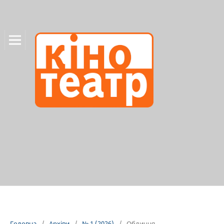
Головна
/
Архіви
/
№ 1 (2026)
/
Обличчя