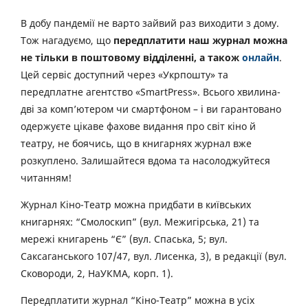
В добу пандемії не варто зайвий раз виходити з дому.
Тож нагадуємо, що
передплатити наш журнал можна
не тільки в поштовому відділенні, а також
онлайн
.
Цей сервіс доступний через «Укрпошту» та
передплатне агентство «SmartPress». Всього хвилина-
дві за комп’ютером чи смартфоном – і ви гарантовано
одержуєте цікаве фахове видання про світ кіно й
театру, не боячись, що в книгарнях журнал вже
розкуплено. Залишайтеся вдома та насолоджуйтеся
читанням!
Журнал Кіно-Театр можна придбати в київських
книгарнях: “Смолоскип” (вул. Межигірська, 21) та
мережі книгарень “Є” (вул. Спаська, 5; вул.
Саксаганського 107/47, вул. Лисенка, 3), в редакції (вул.
Сковороди, 2, НаУКМА, корп. 1).
Передплатити журнал “Кіно-Театр” можна в усіх