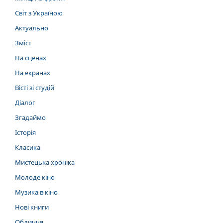
Світ з Україною
Актуально
Зміст
На сценах
На екранах
Вісті зі студій
Діалог
Згадаймо
Історія
Класика
Мистецька хроніка
Молоде кіно
Музика в кіно
Нові книги
Обличчя