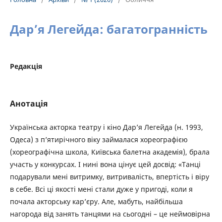
Дар’я Легейда: багатогранність
Редакція
Анотація
Українська акторка театру і кіно Дар’я Легейда (н. 1993,
Одеса) з п’ятирічного віку займалася хореографією
(хореографічна школа, Київська балетна академія), брала
участь у конкурсах. І нині вона цінує цей досвід: «Танці
подарували мені витримку, витривалість, впертість і віру
в себе. Всі ці якості мені стали дуже у пригоді, коли я
почала акторську кар’єру. Але, мабуть, найбільша
нагорода від занять танцями на сьогодні – це неймовірна