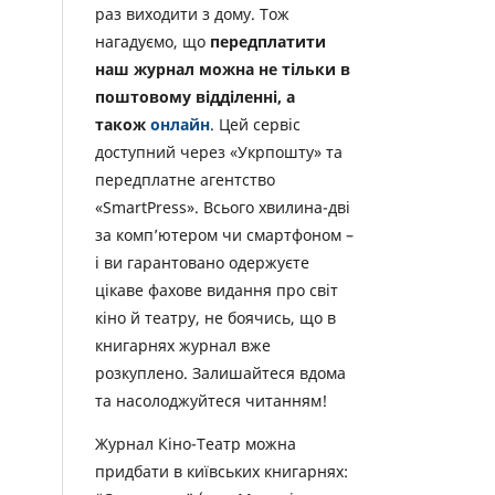
раз виходити з дому. Тож
нагадуємо, що
передплатити
наш журнал можна не тільки в
поштовому відділенні, а
також
онлайн
. Цей сервіс
доступний через «Укрпошту» та
передплатне агентство
«SmartPress». Всього хвилина-дві
за комп’ютером чи смартфоном –
і ви гарантовано одержуєте
цікаве фахове видання про світ
кіно й театру, не боячись, що в
книгарнях журнал вже
розкуплено. Залишайтеся вдома
та насолоджуйтеся читанням!
Журнал Кіно-Театр можна
придбати в київських книгарнях: