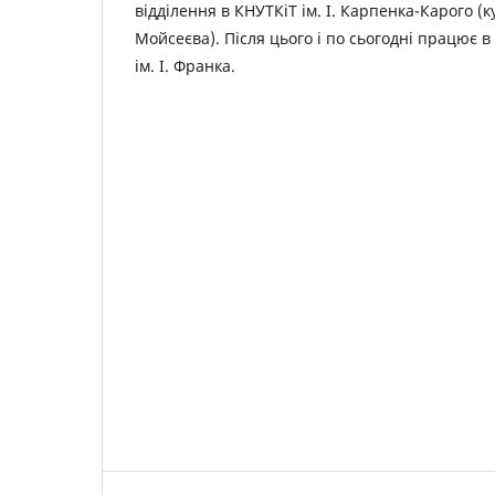
відділення в КНУТКіТ ім. І. Карпенка-Карого (к
Мойсеєва). Після цього і по сьогодні працює 
ім. І. Франка.