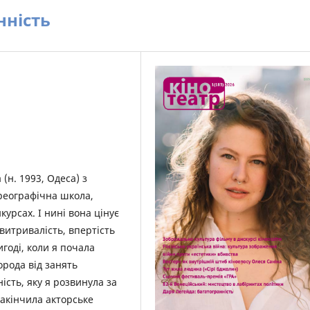
нність
 (н. 1993, Одеса) з
ореографічна школа,
курсах. І нині вона цінує
витривалість, впертість
ригоді, коли я почала
орода від занять
ість, яку я розвинула за
закінчила акторське