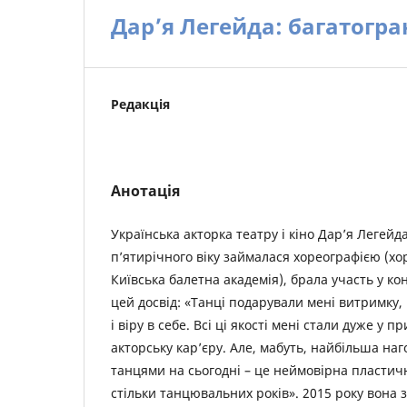
Дар’я Легейда: багатогра
Редакція
Анотація
Українська акторка театру і кіно Дар’я Легейда
п’ятирічного віку займалася хореографією (х
Київська балетна академія), брала участь у кон
цей досвід: «Танці подарували мені витримку, 
і віру в себе. Всі ці якості мені стали дуже у п
акторську кар’єру. Але, мабуть, найбільша наг
танцями на сьогодні – це неймовірна пластичн
стільки танцювальних років». 2015 року вона 