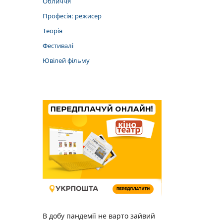
Обличчя
Професія: режисер
Теорія
Фестивалі
Ювілей фільму
В добу пандемії не варто зайвий