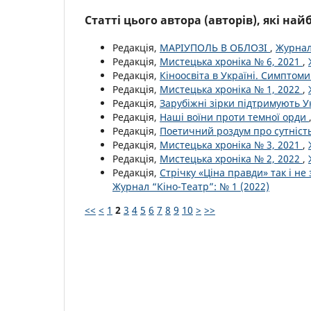
Статті цього автора (авторів), які на
Редакція,
МАРІУПОЛЬ В ОБЛОЗІ
,
Журнал
Редакція,
Мистецька хроніка № 6, 2021
,
Редакція,
Кіноосвіта в Україні. Симптом
Редакція,
Мистецька хроніка № 1, 2022
,
Редакція,
Зарубіжні зірки підтримують У
Редакція,
Наші воїни проти темної орди
Редакція,
Поетичний роздум про сутніст
Редакція,
Мистецька хроніка № 3, 2021
,
Редакція,
Мистецька хроніка № 2, 2022
,
Редакція,
Стрічку «Ціна правди» так і н
Журнал “Кіно-Театр”: № 1 (2022)
<<
<
1
2
3
4
5
6
7
8
9
10
>
>>