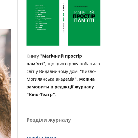
Книгу "
Магічний простір
пам'ят
і", що цього року побачила
світ у Видавничому домі "Києво-
Могилянська академія",
можна
замовити в редакції журналу
"Кіно-Театр"
.
Розділи журналу