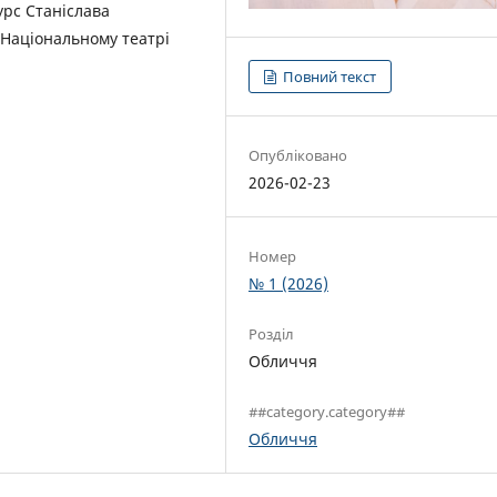
урс Станіслава
в Національному театрі
Повний текст
Опубліковано
2026-02-23
Номер
№ 1 (2026)
Розділ
Обличчя
##category.category##
Обличчя