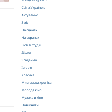
Митці на фронті
Світ з Україною
Актуально
Зміст
На сценах
На екранах
Вісті зі студій
Діалог
Згадаймо
Історія
Класика
Мистецька хроніка
Молоде кіно
Музика в кіно
Нові книги