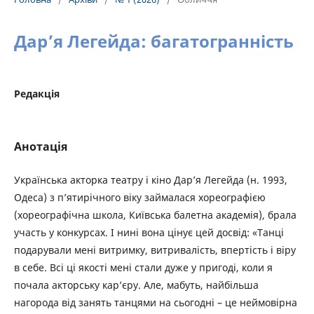
Дар’я Легейда: багатогранність
Редакція
Анотація
Українська акторка театру і кіно Дар’я Легейда (н. 1993,
Одеса) з п’ятирічного віку займалася хореографією
(хореографічна школа, Київська балетна академія), брала
участь у конкурсах. І нині вона цінує цей досвід: «Танці
подарували мені витримку, витривалість, впертість і віру
в себе. Всі ці якості мені стали дуже у пригоді, коли я
почала акторську кар’єру. Але, мабуть, найбільша
нагорода від занять танцями на сьогодні – це неймовірна