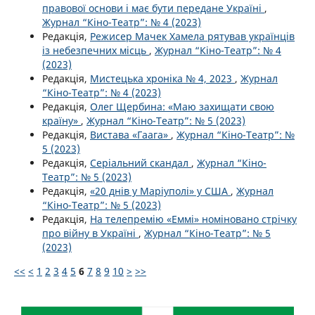
правової основи і має бути передане Україні
,
Журнал “Кіно-Театр”: № 4 (2023)
Редакція,
Режисер Мачек Хамела рятував українців
із небезпечних місць
,
Журнал “Кіно-Театр”: № 4
(2023)
Редакція,
Мистецька хроніка № 4, 2023
,
Журнал
“Кіно-Театр”: № 4 (2023)
Редакція,
Олег Щербина: «Маю захищати свою
країну»
,
Журнал “Кіно-Театр”: № 5 (2023)
Редакція,
Вистава «Гаага»
,
Журнал “Кіно-Театр”: №
5 (2023)
Редакція,
Серіальний скандал
,
Журнал “Кіно-
Театр”: № 5 (2023)
Редакція,
«20 днів у Маріуполі» у США
,
Журнал
“Кіно-Театр”: № 5 (2023)
Редакція,
На телепремію «Еммі» номіновано стрічку
про війну в Україні
,
Журнал “Кіно-Театр”: № 5
(2023)
<<
<
1
2
3
4
5
6
7
8
9
10
>
>>