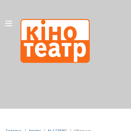
Головна
/
Архіви
/
№ 1 (2026)
/
Обличчя