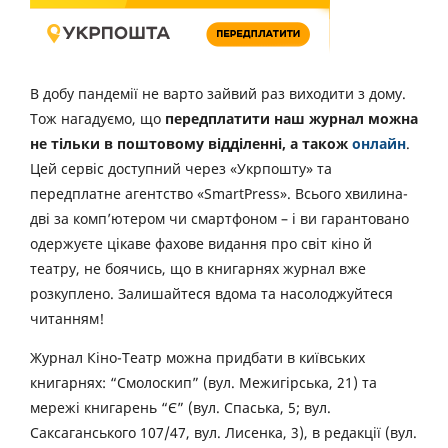
В добу пандемії не варто зайвий раз виходити з дому.
Тож нагадуємо, що
передплатити наш журнал можна
не тільки в поштовому відділенні, а також
онлайн
.
Цей сервіс доступний через «Укрпошту» та
передплатне агентство «SmartPress». Всього хвилина-
дві за комп’ютером чи смартфоном – і ви гарантовано
одержуєте цікаве фахове видання про світ кіно й
театру, не боячись, що в книгарнях журнал вже
розкуплено. Залишайтеся вдома та насолоджуйтеся
читанням!
Журнал Кіно-Театр можна придбати в київських
книгарнях: “Смолоскип” (вул. Межигірська, 21) та
мережі книгарень “Є” (вул. Спаська, 5; вул.
Саксаганського 107/47, вул. Лисенка, 3), в редакції (вул.