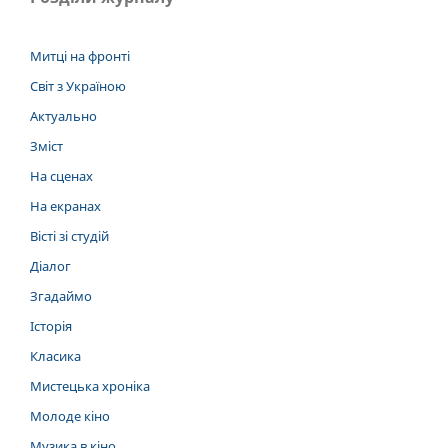
Митці на фронті
Світ з Україною
Актуально
Зміст
На сценах
На екранах
Вісті зі студій
Діалог
Згадаймо
Історія
Класика
Мистецька хроніка
Молоде кіно
Музика в кіно