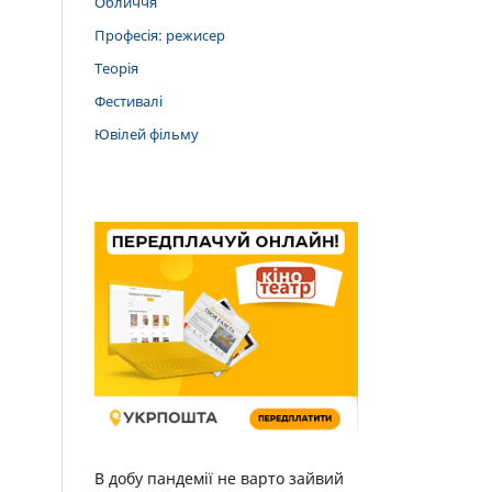
Обличчя
Професія: режисер
Теорія
Фестивалі
Ювілей фільму
В добу пандемії не варто зайвий