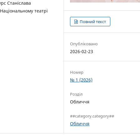
урс Станіслава
в Національному театрі
Повний текст
Опубліковано
2026-02-23
Номер
№ 1 (2026)
Розділ
Обличчя
##category.category##
Обличчя