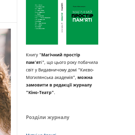
Книгу "
Магічний простір
пам'ят
і", що цього року побачила
світ у Видавничому домі "Києво-
Могилянська академія",
можна
замовити в редакції журналу
"Кіно-Театр"
.
Розділи журналу