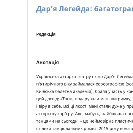
Дар’я Легейда: багатогра
Редакція
Анотація
Українська акторка театру і кіно Дар’я Легейда
п’ятирічного віку займалася хореографією (х
Київська балетна академія), брала участь у кон
цей досвід: «Танці подарували мені витримку, 
і віру в себе. Всі ці якості мені стали дуже у п
акторську кар’єру. Але, мабуть, найбільша наг
танцями на сьогодні – це неймовірна пластичн
стільки танцювальних років». 2015 року вона 