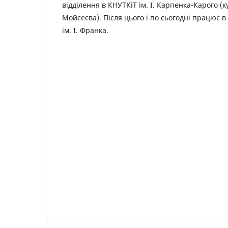
відділення в КНУТКіТ ім. І. Карпенка-Карого (к
Мойсеєва). Після цього і по сьогодні працює 
ім. І. Франка.