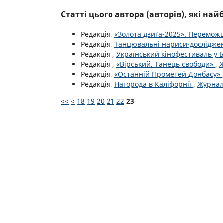
Статті цього автора (авторів), які на
Редакція,
«Золота дзиґа-2025». Перемож
Редакція,
Танцювальні нариси-дослідж
Редакція ,
Український кінофестиваль у 
Редакція ,
«Вірський. Танець свободи»
,
Ж
Редакція,
«Останній Прометей Донбасу»
Редакція,
Нагорода в Каліфорнії
,
Журнал 
<<
<
18
19
20
21
22
23