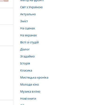
Митці на фронті
Світ з Україною
Актуально
Зміст
На сценах
На екранах
Вісті зі студій
Діалог
Згадаймо
Історія
Класика
Мистецька хроніка
Молоде кіно
Музика в кіно
Нові книги