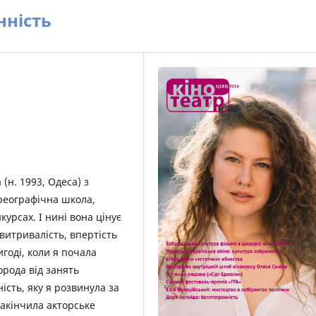
нність
 (н. 1993, Одеса) з
ореографічна школа,
курсах. І нині вона цінує
витривалість, впертість
ригоді, коли я почала
орода від занять
ість, яку я розвинула за
закінчила акторське