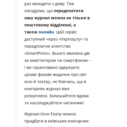
раз виходити з дому. Тож
нагадуємо, що
передплатити
наш журнал можна не тільки в
поштовому відділенні, а
також
онлайн
. Цей сервіс
доступний через «Укрпошту» та
передплатне агентство
«SmartPress». Всього хвилина-дві
за комп’ютером чи смартфоном –
і ви гарантовано одержуєте
цікаве фахове видання про світ
кіно й театру, не боячись, що в
книгарнях журнал вже
розкуплено. Залишайтеся вдома
та насолоджуйтеся читанням!
Журнал Кіно-Театр можна
придбати в київських книгарнях: