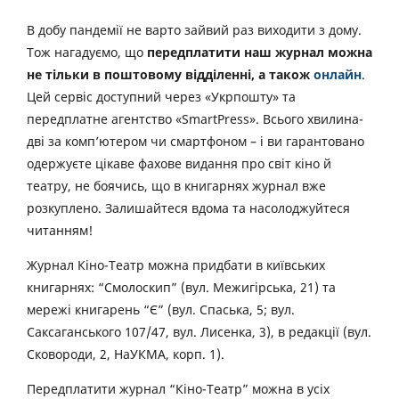
В добу пандемії не варто зайвий раз виходити з дому.
Тож нагадуємо, що
передплатити наш журнал можна
не тільки в поштовому відділенні, а також
онлайн
.
Цей сервіс доступний через «Укрпошту» та
передплатне агентство «SmartPress». Всього хвилина-
дві за комп’ютером чи смартфоном – і ви гарантовано
одержуєте цікаве фахове видання про світ кіно й
театру, не боячись, що в книгарнях журнал вже
розкуплено. Залишайтеся вдома та насолоджуйтеся
читанням!
Журнал Кіно-Театр можна придбати в київських
книгарнях: “Смолоскип” (вул. Межигірська, 21) та
мережі книгарень “Є” (вул. Спаська, 5; вул.
Саксаганського 107/47, вул. Лисенка, 3), в редакції (вул.
Сковороди, 2, НаУКМА, корп. 1).
Передплатити журнал “Кіно-Театр” можна в усіх