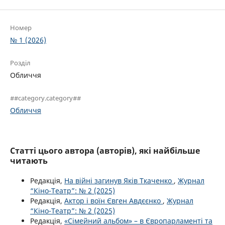
Номер
№ 1 (2026)
Розділ
Обличчя
##category.category##
Обличчя
Статті цього автора (авторів), які найбільше
читають
Редакція,
На війні загинув Яків Ткаченко
,
Журнал
“Кіно-Театр”: № 2 (2025)
Редакція,
Актор і воїн Євген Авдєєнко
,
Журнал
“Кіно-Театр”: № 2 (2025)
Редакція,
«Сімейний альбом» – в Європарламенті та