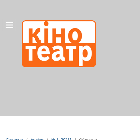
Головна
/
Архіви
/
№ 1 (2026)
/
Обличчя