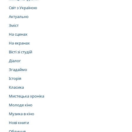
Світ з Україною
Актуально
Зміст
На сценах
На екранах
Вісті зі студій
Діалог
Згадаймо
Історія
Класика
Мистецька хроніка
Молоде кіно
Музика в кіно
Нові книги
Обличчя