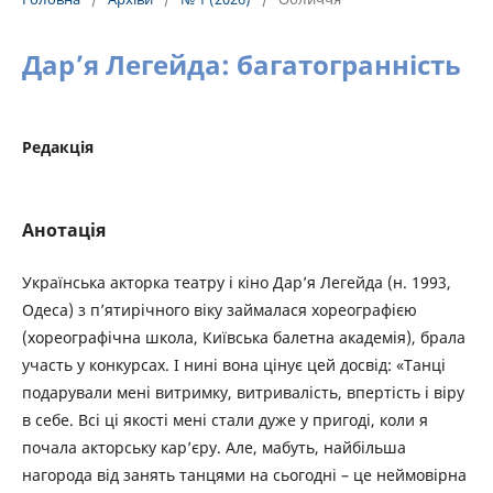
Дар’я Легейда: багатогранність
Редакція
Анотація
Українська акторка театру і кіно Дар’я Легейда (н. 1993,
Одеса) з п’ятирічного віку займалася хореографією
(хореографічна школа, Київська балетна академія), брала
участь у конкурсах. І нині вона цінує цей досвід: «Танці
подарували мені витримку, витривалість, впертість і віру
в себе. Всі ці якості мені стали дуже у пригоді, коли я
почала акторську кар’єру. Але, мабуть, найбільша
нагорода від занять танцями на сьогодні – це неймовірна