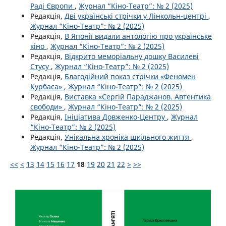
Раді Європи
,
Журнал “Кіно-Театр”: № 2 (2025)
Редакція,
Дві українські стрічки у Лінкольн-центрі
,
Журнал “Кіно-Театр”: № 2 (2025)
Редакція,
В Японії видали антологію про українське
кіно
,
Журнал “Кіно-Театр”: № 2 (2025)
Редакція,
Відкрито меморіальну дошку Василеві
Стусу
,
Журнал “Кіно-Театр”: № 2 (2025)
Редакція,
Благодійний показ стрічки «Феномен
Курбаса»
,
Журнал “Кіно-Театр”: № 2 (2025)
Редакція,
Виставка «Сергій Параджанов. Автентика
свободи»
,
Журнал “Кіно-Театр”: № 2 (2025)
Редакція,
Ініціатива Довженко-Центру
,
Журнал
“Кіно-Театр”: № 2 (2025)
Редакція,
Унікальна хроніка шкільного життя
,
Журнал “Кіно-Театр”: № 2 (2025)
<<
<
13
14
15
16
17
18
19
20
21
22
>
>>