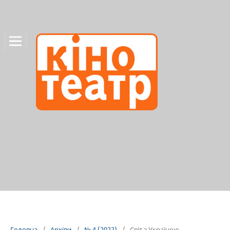
Головна
/
Архіви
/
№ 4 (2022)
/
Світ з Україною