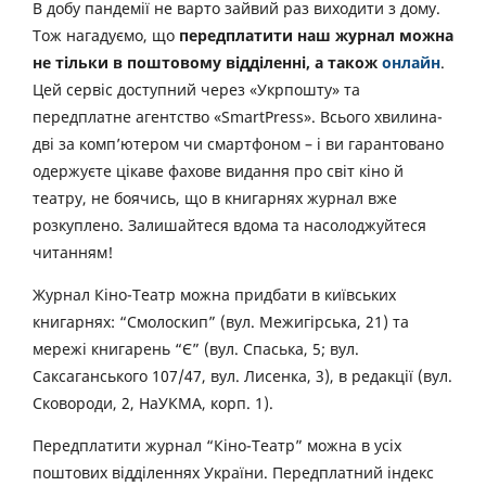
В добу пандемії не варто зайвий раз виходити з дому.
Тож нагадуємо, що
передплатити наш журнал можна
не тільки в поштовому відділенні, а також
онлайн
.
Цей сервіс доступний через «Укрпошту» та
передплатне агентство «SmartPress». Всього хвилина-
дві за комп’ютером чи смартфоном – і ви гарантовано
одержуєте цікаве фахове видання про світ кіно й
театру, не боячись, що в книгарнях журнал вже
розкуплено. Залишайтеся вдома та насолоджуйтеся
читанням!
Журнал Кіно-Театр можна придбати в київських
книгарнях: “Смолоскип” (вул. Межигірська, 21) та
мережі книгарень “Є” (вул. Спаська, 5; вул.
Саксаганського 107/47, вул. Лисенка, 3), в редакції (вул.
Сковороди, 2, НаУКМА, корп. 1).
Передплатити журнал “Кіно-Театр” можна в усіх
поштових відділеннях України. Передплатний індекс