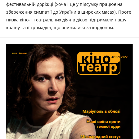
фестивальній доріжці (хоча і це у підсумку працює на
збереження симпатії до України в широких масах). Проте
низка кіно- і театральних діячів дієво підтримали нашу
країну та її громадян, що опинилися за кордоном.