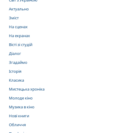
Актуально
Зміст
На сценах
На екранах
Вісті зі студій
Діалог
Згадаймо
Історія
Класика
Мистецька хроніка
Молоде кіно
Музика в кіно
Нові книги
Обличчя