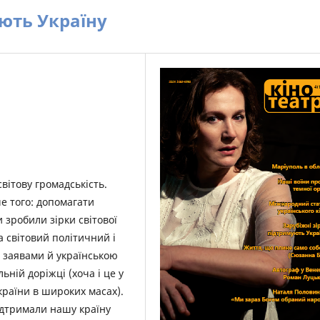
ують Україну
вітову громадськість.
е того: допомагати
 зробили зірки світової
на світовий політичний і
 заявами й українською
ній доріжці (хоча і це у
країни в широких масах).
підтримали нашу країну