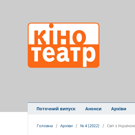
Поточний випуск
Анонси
Архіви
Головна
/
Архіви
/
№ 4 (2022)
/
Світ з Україно