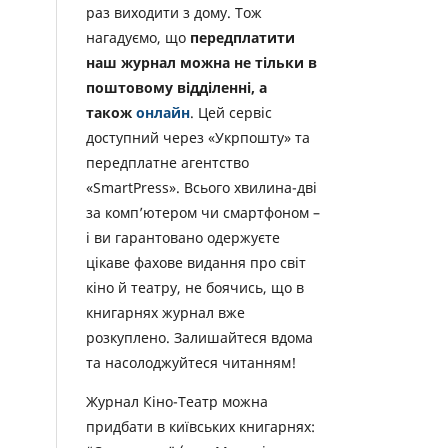
раз виходити з дому. Тож
нагадуємо, що
передплатити
наш журнал можна не тільки в
поштовому відділенні, а
також
онлайн
. Цей сервіс
доступний через «Укрпошту» та
передплатне агентство
«SmartPress». Всього хвилина-дві
за комп’ютером чи смартфоном –
і ви гарантовано одержуєте
цікаве фахове видання про світ
кіно й театру, не боячись, що в
книгарнях журнал вже
розкуплено. Залишайтеся вдома
та насолоджуйтеся читанням!
Журнал Кіно-Театр можна
придбати в київських книгарнях: