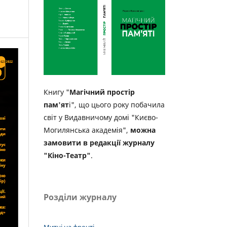
Книгу "
Магічний простір
пам'ят
і", що цього року побачила
світ у Видавничому домі "Києво-
Могилянська академія",
можна
замовити в редакції журналу
"Кіно-Театр"
.
Розділи журналу