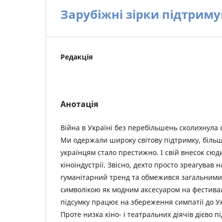
Зарубіжні зірки підтрим
Редакція
Анотація
Війна в Україні без перебільшень сколихнула с
Ми одержали широку світову підтримку, більш
українцям стало престижно. І свій внесок сюди
кіноіндустрії. Звісно, дехто просто зреагував 
гуманітарний тренд та обмежився загальними
символікою як модним аксесуаром на фестиваль
підсумку працює на збереження симпатії до У
Проте низка кіно- і театральних діячів дієво 