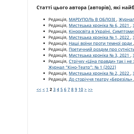
Статті цього автора (авторів), які на
Редакція,
МАРІУПОЛЬ В ОБЛОЗІ
,
Журнал
Редакція,
Мистецька хроніка № 6, 2021
,
Редакція,
Кіноосвіта в Україні. Симптом
Редакція,
Мистецька хроніка № 1, 2022
,
Редакція,
Наші воїни проти темної орди
Редакція,
Поетичний роздум про сутніст
Редакція,
Мистецька хроніка № 3, 2021
,
Редакція,
Стрічку «Ціна правди» так і н
Журнал “Кіно-Театр”: № 1 (2022)
Редакція,
Мистецька хроніка № 2, 2022
,
Редакція,
До сторіччя театру «Березіль»
<<
<
1
2
3
4
5
6
7
8
9
10
>
>>