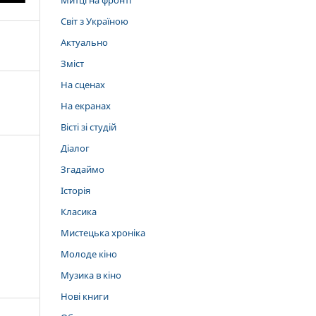
Митці на фронті
Світ з Україною
Актуально
Зміст
На сценах
На екранах
Вісті зі студій
Діалог
Згадаймо
Історія
Класика
Мистецька хроніка
Молоде кіно
Музика в кіно
Нові книги