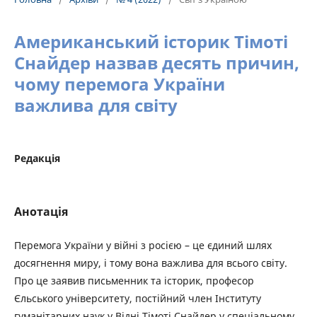
Американський історик Тімоті
Снайдер назвав десять причин,
чому перемога України
важлива для світу
Редакція
Анотація
Перемога України у війні з росією – це єдиний шлях
досягнення миру, і тому вона важлива для всього світу.
Про це заявив письменник та історик, професор
Єльського університету, постійний член Інституту
гуманітарних наук у Відні Тімоті Снайдер у спеціальному