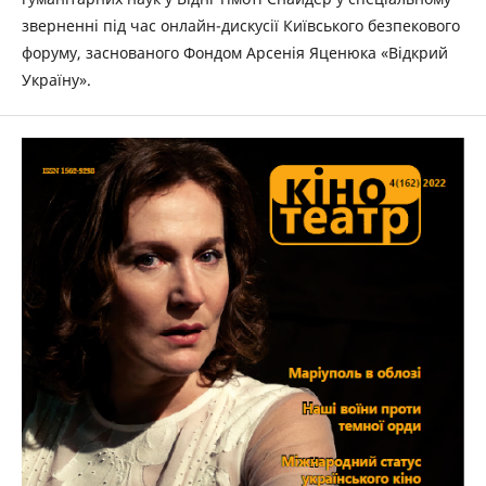
зверненні під час онлайн-дискусії Київського безпекового
форуму, заснованого Фондом Арсенія Яценюка «Відкрий
Україну».