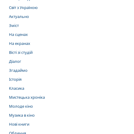
Світ з Україною
Актуально
Зміст
На сценах
На екранах
Вісті зі студій
Діалог
Згадаймо
Історія
Класика
Мистецька хроніка
Молоде кіно
Музика в кіно
Нові книги
Обличчя