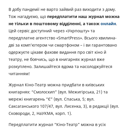
В добу пандемії не варто зайвий раз виходити з дому.
Тож нагадуємо, що
передплатити наш журнал можна
не тільки в поштовому відділенні, а також
онлайн
.
Цей сервіс доступний через «Укрпошту» та
передплатне агентство «SmartPress». Всього хвилина-
дві за комп’ютером чи смартфоном – і ви гарантовано
одержуєте цікаве фахове видання про світ кіно й
театру, не боячись, що в книгарнях журнал вже
розкуплено. Залишайтеся вдома та насолоджуйтеся
читанням!
Журнал Кіно-Театр можна придбати в київських
книгарнях: “Смолоскип” (вул. Межигірська, 21) та
мережі книгарень “Є” (вул. Спаська, 5; вул.
Саксаганського 107/47, вул. Лисенка, 3), в редакції (вул.
Сковороди, 2, НаУКМА, корп. 1).
Передплатити журнал “Кіно-Театр” можна в усіх