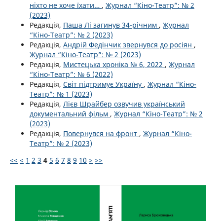
ніхто не хоче їхати…
,
Журнал “Кіно-Театр”: № 2
(2023)
Редакція,
Паша Лі загинув 34-річним
,
Журнал
“Кіно-Театр”: № 2 (2023)
Редакція,
Андрій Федінчик звернувся до росіян
,
Журнал “Кіно-Театр”: № 2 (2023)
Редакція,
Мистецька хроніка № 6, 2022
,
Журнал
“Кіно-Театр”: № 6 (2022)
Редакція,
Світ підтримує Україну
,
Журнал “Кіно-
Театр”: № 1 (2023)
Редакція,
Лієв Шрайбер озвучив український
документальний фільм
,
Журнал “Кіно-Театр”: № 2
(2023)
Редакція,
Повернувся на фронт
,
Журнал “Кіно-
Театр”: № 2 (2023)
<<
<
1
2
3
4
5
6
7
8
9
10
>
>>