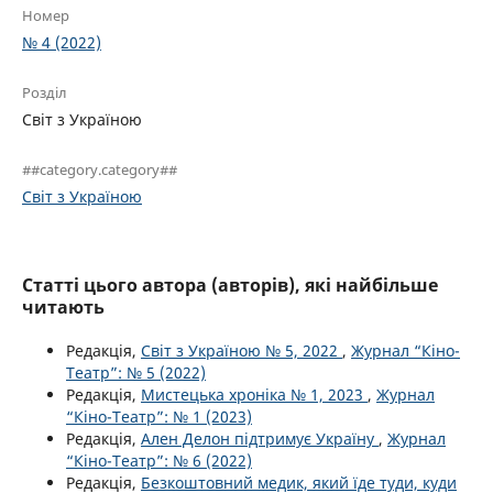
Номер
№ 4 (2022)
Розділ
Світ з Україною
##category.category##
Світ з Україною
Статті цього автора (авторів), які найбільше
читають
Редакція,
Світ з Україною № 5, 2022
,
Журнал “Кіно-
Театр”: № 5 (2022)
Редакція,
Мистецька хроніка № 1, 2023
,
Журнал
“Кіно-Театр”: № 1 (2023)
Редакція,
Ален Делон підтримує Україну
,
Журнал
“Кіно-Театр”: № 6 (2022)
Редакція,
Безкоштовний медик, який їде туди, куди