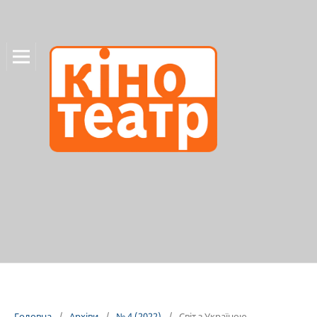
Головна
/
Архіви
/
№ 4 (2022)
/
Світ з Україною