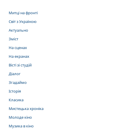
Митці на фронті
Світ з Україною
Актуально
Зміст
На сценах
На екранах
Вісті зі студій
Діалог
Згадаймо
Історія
Класика
Мистецька хроніка
Молоде кіно
Музика в кіно