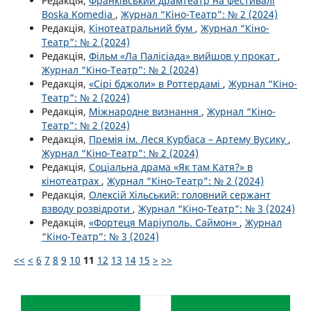
Редакція,
Франківський драмтеатр на фестивалі
Boska Komedia
,
Журнал “Кіно-Театр”: № 2 (2024)
Редакція,
Кінотеатральний бум
,
Журнал “Кіно-
Театр”: № 2 (2024)
Редакція,
Фільм «Ла Палісіада» вийшов у прокат
,
Журнал “Кіно-Театр”: № 2 (2024)
Редакція,
«Сірі бджоли» в Роттердамі
,
Журнал “Кіно-
Театр”: № 2 (2024)
Редакція,
Міжнародне визнання
,
Журнал “Кіно-
Театр”: № 2 (2024)
Редакція,
Премія ім. Леся Курбаса – Артему Вусику
,
Журнал “Кіно-Театр”: № 2 (2024)
Редакція,
Соціальна драма «Як там Катя?» в
кінотеатрах
,
Журнал “Кіно-Театр”: № 2 (2024)
Редакція,
Олексій Хільський: головний сержант
взводу розвідроти
,
Журнал “Кіно-Театр”: № 3 (2024)
Редакція,
«Фортеця Маріуполь. Саймон»
,
Журнал
“Кіно-Театр”: № 3 (2024)
<<
<
6
7
8
9
10
11
12
13
14
15
>
>>