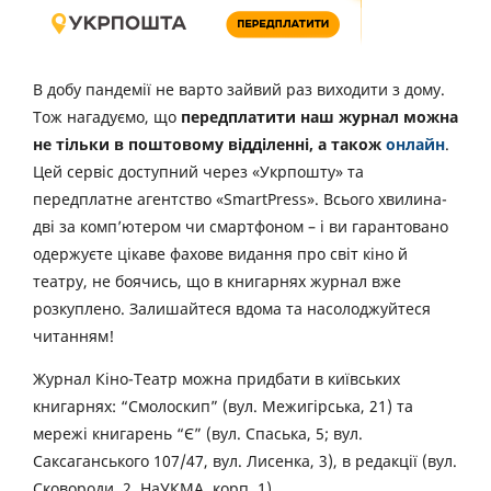
В добу пандемії не варто зайвий раз виходити з дому.
Тож нагадуємо, що
передплатити наш журнал можна
не тільки в поштовому відділенні, а також
онлайн
.
Цей сервіс доступний через «Укрпошту» та
передплатне агентство «SmartPress». Всього хвилина-
дві за комп’ютером чи смартфоном – і ви гарантовано
одержуєте цікаве фахове видання про світ кіно й
театру, не боячись, що в книгарнях журнал вже
розкуплено. Залишайтеся вдома та насолоджуйтеся
читанням!
Журнал Кіно-Театр можна придбати в київських
книгарнях: “Смолоскип” (вул. Межигірська, 21) та
мережі книгарень “Є” (вул. Спаська, 5; вул.
Саксаганського 107/47, вул. Лисенка, 3), в редакції (вул.
Сковороди, 2, НаУКМА, корп. 1).