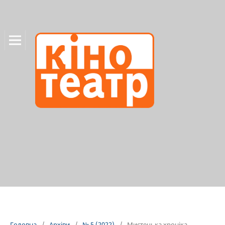
Головна
/
Архіви
/
№ 5 (2022)
/
Мистецька хроніка