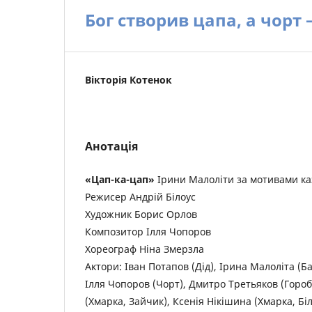
Бог створив цапа, а чорт 
Вікторія Котенок
Анотація
«Цап-ка-цап»
Ірини Малоліти за мотивами ка
Режисер Андрій Білоус
Художник Борис Орлов
Композитор Ілля Чопоров
Хореограф Ніна Змерзла
Актори: Іван Потапов (Дід), Ірина Малоліта (Б
Ілля Чопоров (Чорт), Дмитро Третьяков (Гороб
(Хмарка, Зайчик), Ксенія Нікішина (Хмарка, Б