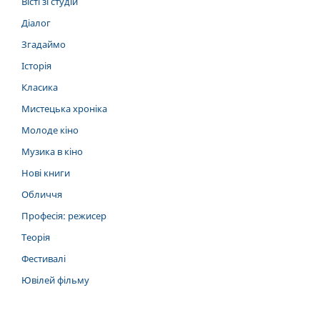
Вісті зі студій
Діалог
Згадаймо
Історія
Класика
Мистецька хроніка
Молоде кіно
Музика в кіно
Нові книги
Обличчя
Професія: режисер
Теорія
Фестивалі
Ювілей фільму