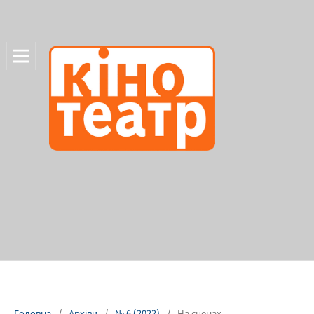
Головна
/
Архіви
/
№ 6 (2022)
/
На сценах