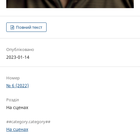
Повний текст
Опубліковано
2023-01-14
Номер
№ 6 (2022)
Розділ
На сценах
##category.category##
На сценах