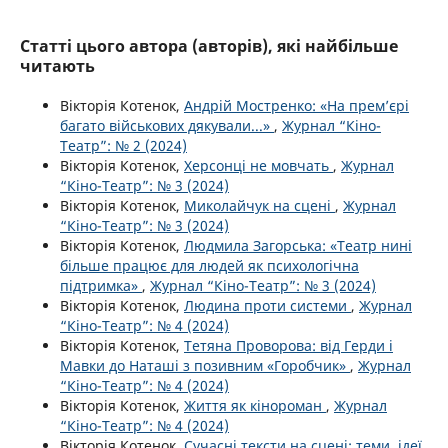
Статті цього автора (авторів), які найбільше
читають
Вікторія Котенок,
Андрій Мостренко: «На прем’єрі
багато військових дякували...»
,
Журнал “Кіно-
Театр”: № 2 (2024)
Вікторія Котенок,
Херсонці не мовчать
,
Журнал
“Кіно-Театр”: № 3 (2024)
Вікторія Котенок,
Миколайчук на сцені
,
Журнал
“Кіно-Театр”: № 3 (2024)
Вікторія Котенок,
Людмила Загорська: «Театр нині
більше працює для людей як психологічна
підтримка»
,
Журнал “Кіно-Театр”: № 3 (2024)
Вікторія Котенок,
Людина проти системи
,
Журнал
“Кіно-Театр”: № 4 (2024)
Вікторія Котенок,
Тетяна Проворова: від Герди і
Мавки до Наташі з позивним «Горобчик»
,
Журнал
“Кіно-Театр”: № 4 (2024)
Вікторія Котенок,
Життя як кінороман
,
Журнал
“Кіно-Театр”: № 4 (2024)
Вікторія Котенок,
Сучасні тексти на сцені: теми, ідеї,