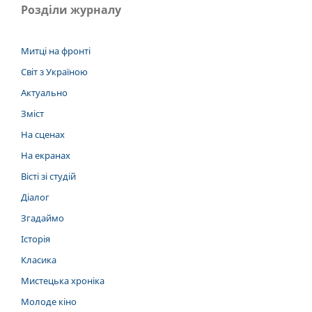
Розділи журналу
Митці на фронті
Світ з Україною
Актуально
Зміст
На сценах
На екранах
Вісті зі студій
Діалог
Згадаймо
Історія
Класика
Мистецька хроніка
Молоде кіно