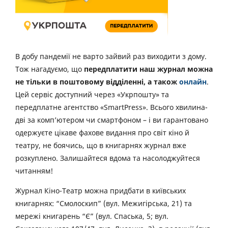
В добу пандемії не варто зайвий раз виходити з дому.
Тож нагадуємо, що
передплатити наш журнал можна
не тільки в поштовому відділенні, а також
онлайн
.
Цей сервіс доступний через «Укрпошту» та
передплатне агентство «SmartPress». Всього хвилина-
дві за комп’ютером чи смартфоном – і ви гарантовано
одержуєте цікаве фахове видання про світ кіно й
театру, не боячись, що в книгарнях журнал вже
розкуплено. Залишайтеся вдома та насолоджуйтеся
читанням!
Журнал Кіно-Театр можна придбати в київських
книгарнях: “Смолоскип” (вул. Межигірська, 21) та
мережі книгарень “Є” (вул. Спаська, 5; вул.