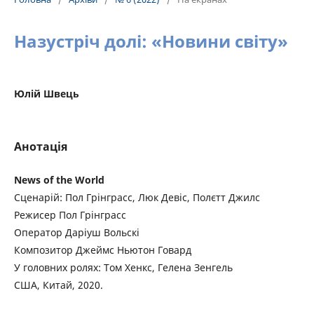
Назустріч долі: «Новини світу»
Юлій Швець
Анотація
News of the World
Сценарій: Пол Грінграсс, Люк Девіс, Полєтт Джилс
Режисер Пол Грінграсс
Оператор Даріуш Вольскі
Композитор Джеймс Ньютон Говард
У головних ролях: Том Хенкс, Гелена Зенгель
США, Китай, 2020.