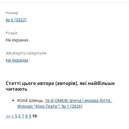
Номер
№ 6 (2022)
Розділ
На екранах
##category.category##
На екранах
Статті цього автора (авторів), які найбільше
читають
Юлій Швець,
16-й ОМКФ: втеча і музика буття
,
Журнал “Кіно-Театр”: № 1 (2026)
<<
<
5
6
7
8
9
10