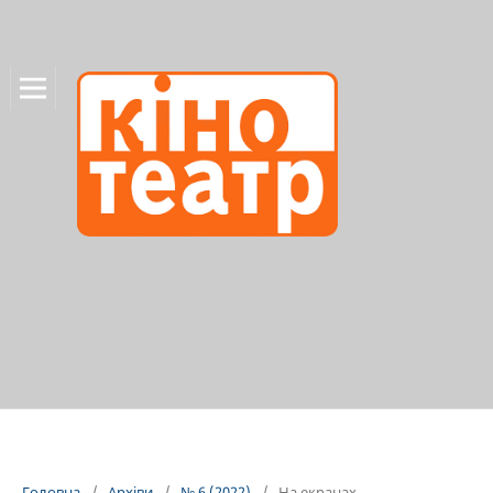
Головна
/
Архіви
/
№ 6 (2022)
/
На екранах