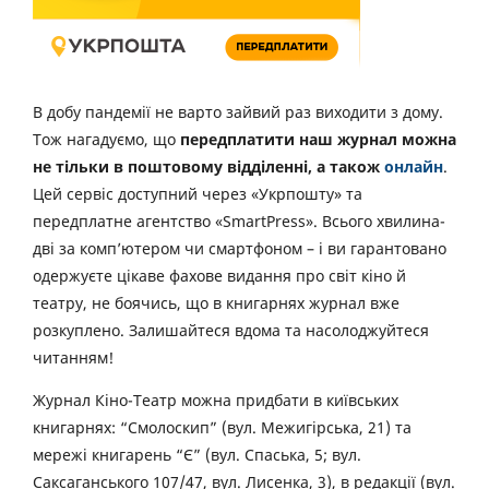
В добу пандемії не варто зайвий раз виходити з дому.
Тож нагадуємо, що
передплатити наш журнал можна
не тільки в поштовому відділенні, а також
онлайн
.
Цей сервіс доступний через «Укрпошту» та
передплатне агентство «SmartPress». Всього хвилина-
дві за комп’ютером чи смартфоном – і ви гарантовано
одержуєте цікаве фахове видання про світ кіно й
театру, не боячись, що в книгарнях журнал вже
розкуплено. Залишайтеся вдома та насолоджуйтеся
читанням!
Журнал Кіно-Театр можна придбати в київських
книгарнях: “Смолоскип” (вул. Межигірська, 21) та
мережі книгарень “Є” (вул. Спаська, 5; вул.
Саксаганського 107/47, вул. Лисенка, 3), в редакції (вул.