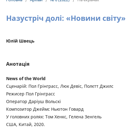
Назустріч долі: «Новини світу»
Юлій Швець
Анотація
News of the World
Сценарій: Пол Грінграсс, Люк Девіс, Полєтт Джилс
Режисер Пол Грінграсс
Оператор Даріуш Вольскі
Композитор Джеймс Ньютон Говард
У головних ролях: Том Хенкс, Гелена Зенгель
США, Китай, 2020.