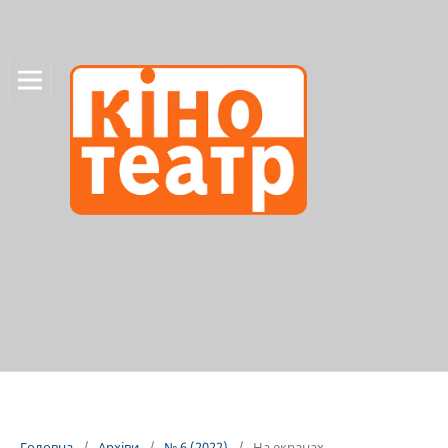
Головна
/
Архіви
/
№ 6 (2022)
/
На екранах