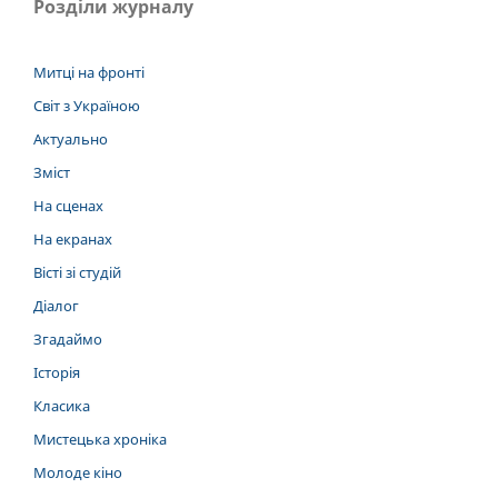
Розділи журналу
Митці на фронті
Світ з Україною
Актуально
Зміст
На сценах
На екранах
Вісті зі студій
Діалог
Згадаймо
Історія
Класика
Мистецька хроніка
Молоде кіно