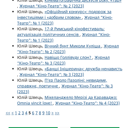
Юлій Швець,
Кінематографічна дискусія року. «Тар»
,
Журнал “Кіно-Театр”: № 2 (2023)
Юлій Швець,
«Офіційний конкурс»: подорож за
інвестиціями і «добрим словом»
,
Журнал “Кіно-
Театр”: № 1 (2023)
Юлій Швець,
17-й Римський кінофестиваль:
актуалізація політичних сенсів
,
Журнал “Кіно-
Театр”: № 1 (2023)
Юлій Швець,
Вічний бунт Миколи Куліша
,
Журнал
“Кіно-Театр”: № 2 (2023)
Юлій Швець,
Навіщо Голлівуду слон?
,
Журнал
“Кіно-Театр”: № 3 (2023)
Юлій Швець,
«Банші Інішерина»: дружба-ненависть
,
Журнал “Кіно-Театр”: № 3 (2023)
Юлій Швець,
П’єр Паоло Пазоліні: невидиме,
справжнє, поетичне
,
Журнал “Кіно-Театр”: № 3
(2023)
Юлій Швець,
Мікеланджело Мерізі да Караваджо:
Omnia vincit love!
,
Журнал “Кіно-Театр”: № 4 (2023)
<<
<
1
2
3
4
5
6
7
8
9
10
>
>>