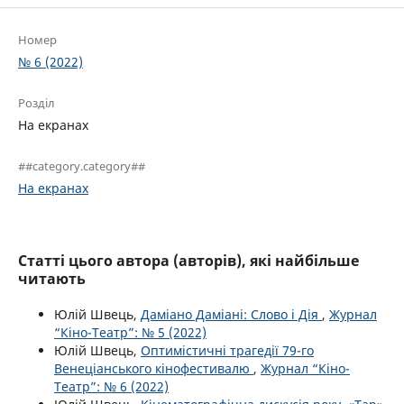
Номер
№ 6 (2022)
Розділ
На екранах
##category.category##
На екранах
Статті цього автора (авторів), які найбільше
читають
Юлій Швець,
Даміано Даміані: Слово і Дія
,
Журнал
“Кіно-Театр”: № 5 (2022)
Юлій Швець,
Оптимістичні трагедії 79-го
Венеціанського кінофестивалю
,
Журнал “Кіно-
Театр”: № 6 (2022)