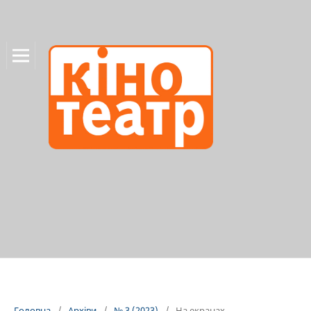
Головна
/
Архіви
/
№ 3 (2023)
/
На екранах