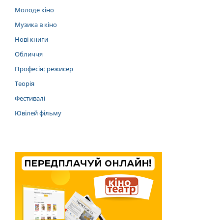
Молоде кіно
Музика в кіно
Нові книги
Обличчя
Професія: режисер
Теорія
Фестивалі
Ювілей фільму