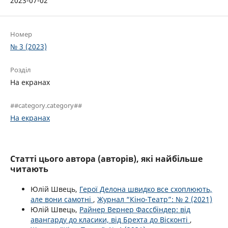
2023-07-02
Номер
№ 3 (2023)
Розділ
На екранах
##category.category##
На екранах
Статті цього автора (авторів), які найбільше
читають
Юлій Швець,
Герої Делона швидко все схоплюють,
але вони самотні
,
Журнал “Кіно-Театр”: № 2 (2021)
Юлій Швець,
Райнер Вернер Фассбіндер: від
авангарду до класики, від Брехта до Вісконті
,