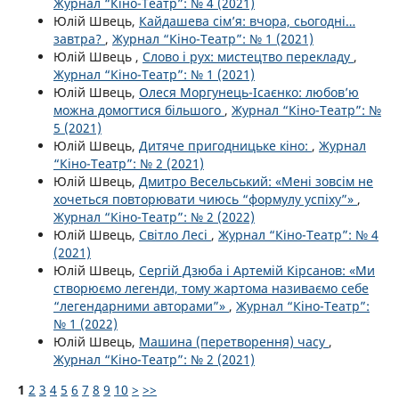
Журнал “Кіно-Театр”: № 4 (2021)
Юлій Швець,
Кайдашева сім’я: вчора, сьогодні…
завтра?
,
Журнал “Кіно-Театр”: № 1 (2021)
Юлій Швець ,
Слово і рух: мистецтво перекладу
,
Журнал “Кіно-Театр”: № 1 (2021)
Юлій Швець,
Олеся Моргунець-Ісаєнко: любов’ю
можна домогтися більшого
,
Журнал “Кіно-Театр”: №
5 (2021)
Юлій Швець,
Дитяче пригодницьке кіно:
,
Журнал
“Кіно-Театр”: № 2 (2021)
Юлій Швець,
Дмитро Весельський: «Мені зовсім не
хочеться повторювати чиюсь “формулу успіху”»
,
Журнал “Кіно-Театр”: № 2 (2022)
Юлій Швець,
Світло Лесі
,
Журнал “Кіно-Театр”: № 4
(2021)
Юлій Швець,
Сергій Дзюба і Артемій Кірсанов: «Ми
створюємо легенди, тому жартома називаємо себе
“легендарними авторами”»
,
Журнал “Кіно-Театр”:
№ 1 (2022)
Юлій Швець,
Машина (перетворення) часу
,
Журнал “Кіно-Театр”: № 2 (2021)
1
2
3
4
5
6
7
8
9
10
>
>>