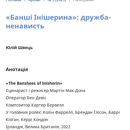
«Банші Інішерина»: дружба-
ненависть
Юлій Швець
Анотація
«The Banshees of Inisherin»
Сценарист і режисер Мартін Мак-Дона
Оператор Бен Девіс
Композитор Картер Бервелл
У головних ролях: Колін Фаррелл, Брендан Глісон, Баррі
Кіоган, Керрі Кондон
Ірландія, Велика Британія, 2022