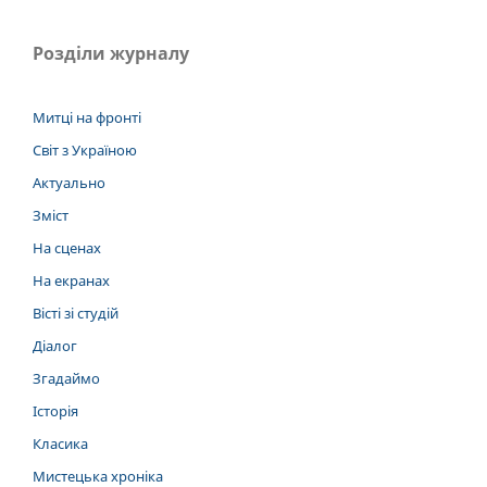
Розділи журналу
Митці на фронті
Світ з Україною
Актуально
Зміст
На сценах
На екранах
Вісті зі студій
Діалог
Згадаймо
Історія
Класика
Мистецька хроніка