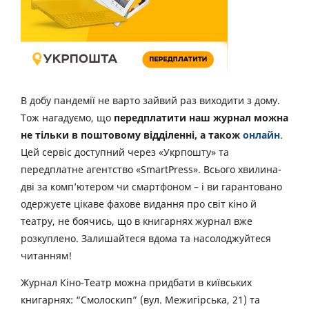
В добу пандемії не варто зайвий раз виходити з дому.
Тож нагадуємо, що
передплатити наш журнал можна
не тільки в поштовому відділенні, а також
онлайн
.
Цей сервіс доступний через «Укрпошту» та
передплатне агентство «SmartPress». Всього хвилина-
дві за комп’ютером чи смартфоном – і ви гарантовано
одержуєте цікаве фахове видання про світ кіно й
театру, не боячись, що в книгарнях журнал вже
розкуплено. Залишайтеся вдома та насолоджуйтеся
читанням!
Журнал Кіно-Театр можна придбати в київських
книгарнях: “Смолоскип” (вул. Межигірська, 21) та