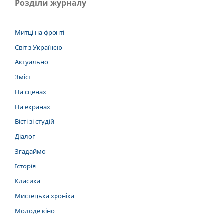
Розділи журналу
Митці на фронті
Світ з Україною
Актуально
Зміст
На сценах
На екранах
Вісті зі студій
Діалог
Згадаймо
Історія
Класика
Мистецька хроніка
Молоде кіно