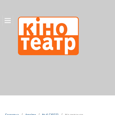
Головна
/
Архіви
/
№ 6 (2022)
/
На екранах