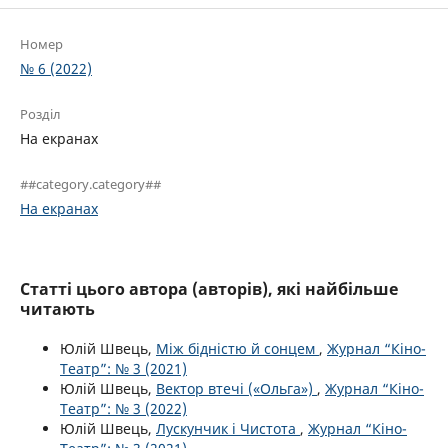
Номер
№ 6 (2022)
Розділ
На екранах
##category.category##
На екранах
Статті цього автора (авторів), які найбільше
читають
Юлій Швець,
Між бідністю й сонцем
,
Журнал “Кіно-
Театр”: № 3 (2021)
Юлій Швець,
Вектор втечі («Ольга»)
,
Журнал “Кіно-
Театр”: № 3 (2022)
Юлій Швець,
Лускунчик і Чистота
,
Журнал “Кіно-