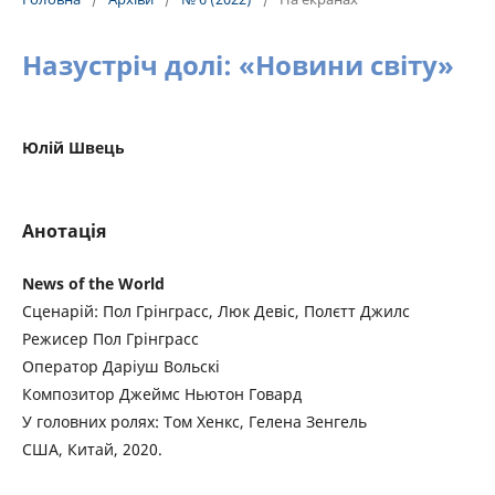
Назустріч долі: «Новини світу»
Юлій Швець
Анотація
News of the World
Сценарій: Пол Грінграсс, Люк Девіс, Полєтт Джилс
Режисер Пол Грінграсс
Оператор Даріуш Вольскі
Композитор Джеймс Ньютон Говард
У головних ролях: Том Хенкс, Гелена Зенгель
США, Китай, 2020.