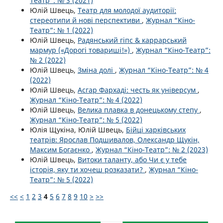
Театр”: № 3 (2021)
Юлій Швець,
Театр для молодої аудиторії:
стереотипи й нові перспективи
,
Журнал “Кіно-
Театр”: № 1 (2022)
Юлій Швець,
Радянський гіпс & каррарський
мармур («Дорогі товариші!»)
,
Журнал “Кіно-Театр”:
№ 2 (2022)
Юлій Швець,
Зміна долі
,
Журнал “Кіно-Театр”: № 4
(2022)
Юлій Швець,
Асгар Фархаді: честь як універсум
,
Журнал “Кіно-Театр”: № 4 (2022)
Юлій Швець,
Велика плавка в донецькому степу
,
Журнал “Кіно-Театр”: № 5 (2022)
Юлія Щукіна, Юлій Швець,
Бійці харківських
театрів: Ярослав Подшивалов, Олександр Щукін,
Максим Богаєнко
,
Журнал “Кіно-Театр”: № 2 (2023)
Юлій Швець,
Витоки таланту, або Чи є у тебе
історія, яку ти хочеш розказати?
,
Журнал “Кіно-
Театр”: № 5 (2022)
<<
<
1
2
3
4
5
6
7
8
9
10
>
>>