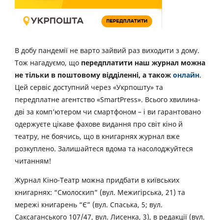
В добу пандемії не варто зайвий раз виходити з дому.
Тож нагадуємо, що
передплатити наш журнал можна
не тільки в поштовому відділенні, а також
онлайн
.
Цей сервіс доступний через «Укрпошту» та
передплатне агентство «SmartPress». Всього хвилина-
дві за комп’ютером чи смартфоном – і ви гарантовано
одержуєте цікаве фахове видання про світ кіно й
театру, не боячись, що в книгарнях журнал вже
розкуплено. Залишайтеся вдома та насолоджуйтеся
читанням!
Журнал Кіно-Театр можна придбати в київських
книгарнях: “Смолоскип” (вул. Межигірська, 21) та
мережі книгарень “Є” (вул. Спаська, 5; вул.
Саксаганського 107/47, вул. Лисенка, 3), в редакції (вул.