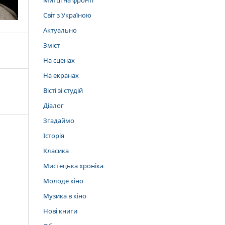
Митці на фронті
Світ з Україною
Актуально
Зміст
На сценах
На екранах
Вісті зі студій
Діалог
Згадаймо
Історія
Класика
Мистецька хроніка
Молоде кіно
Музика в кіно
Нові книги