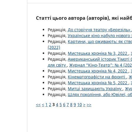
Статті цього автора (авторів), які на
Редакція,
До сторіччя театру «Березіль»
Редакція,
Українське кіно набуло новог
Редакція,
Картини, що оживають: як ств
(2022)
Редакція,
Мистецька хроніка № 3, 2022
,
Редакція,
Американський історик Тімоті
для світу
,
Журнал “Кіно-Театр”: № 4 (202
Редакція,
Мистецька хроніка № 4, 2022
,
Редакція,
Кінематографісти на фронті
,
Ж
Редакція,
Мистецька хроніка № 5, 2022
,
Редакція,
Митці захищають Україну
,
Жур
Редакція,
Шлях покоління, або Ювілеї, о
<<
<
1
2
3
4
5
6
7
8
9
10
>
>>