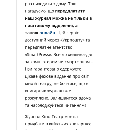
раз виходити з дому. Тож
нагадуємо, що
передплатити
наш журнал можна не тільки в
поштовому відділенні, а
також
онлайн
. Цей сервіс
доступний через «Укрпошту» та
передплатне агентство
«SmartPress». Всього хвилина-дві
за комп’ютером чи смартфоном –
і ви гарантовано одержуєте
цікаве фахове видання про світ
кіно й театру, не боячись, що в
книгарнях журнал вже
розкуплено. Залишайтеся вдома
та насолоджуйтеся читанням!
Журнал Кіно-Театр можна
придбати в київських книгарнях: