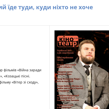
 їде туди, куди ніхто не хоче
р фільмів «Війна заради
, «Козацькі пісні.
льму «Вітер зі сходу»,