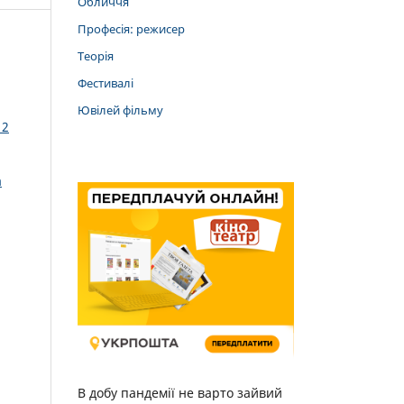
Обличчя
Професія: режисер
Теорія
Фестивалі
Ювілей фільму
 2
а
В добу пандемії не варто зайвий