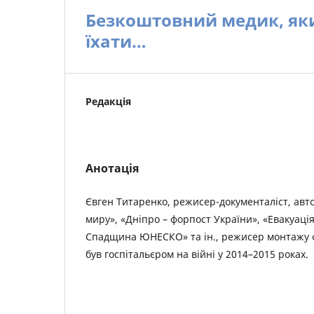
Безкоштовний медик, який
їхати…
Редакція
Анотація
Євген Титаренко, режисер-документаліст, авто
миру», «Дніпро – форпост України», «Евакуація»
Спадщина ЮНЕСКО» та ін., режисер монтажу фі
був госпітальєром на війні у 2014–2015 роках.