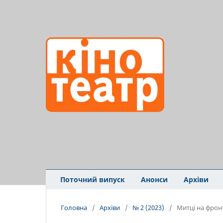
Поточний випуск
Анонси
Архіви
Головна
/
Архіви
/
№ 2 (2023)
/
Митці на фрон