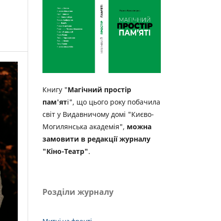
Книгу "
Магічний простір
пам'ят
і", що цього року побачила
світ у Видавничому домі "Києво-
Могилянська академія",
можна
замовити в редакції журналу
"Кіно-Театр"
.
Розділи журналу