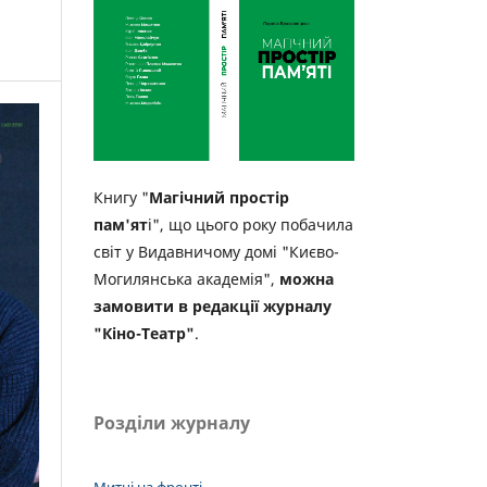
Книгу "
Магічний простір
пам'ят
і", що цього року побачила
світ у Видавничому домі "Києво-
Могилянська академія",
можна
замовити в редакції журналу
"Кіно-Театр"
.
Розділи журналу