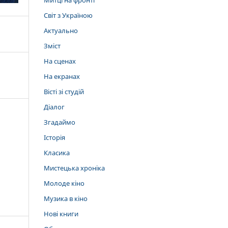
Митці на фронті
Світ з Україною
Актуально
Зміст
На сценах
На екранах
Вісті зі студій
Діалог
Згадаймо
Історія
Класика
Мистецька хроніка
Молоде кіно
Музика в кіно
Нові книги