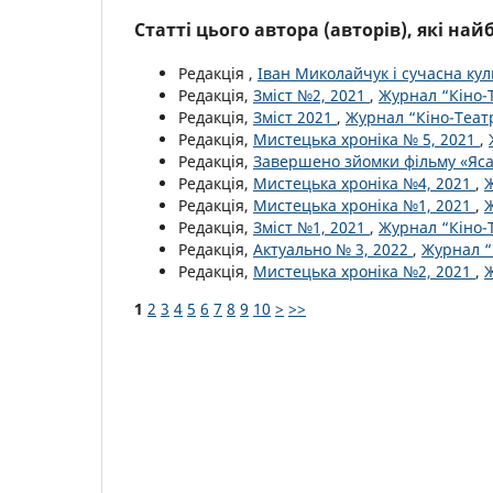
Статті цього автора (авторів), які на
Редакція ,
Іван Миколайчук і сучасна ку
Редакція,
Зміст №2, 2021
,
Журнал “Кіно-Т
Редакція,
Зміст 2021
,
Журнал “Кіно-Театр
Редакція,
Мистецька хроніка № 5, 2021
,
Редакція,
Завершено зйомки фільму «Яс
Редакція,
Мистецька хроніка №4, 2021
,
Ж
Редакція,
Мистецька хроніка №1, 2021
,
Ж
Редакція,
Зміст №1, 2021
,
Журнал “Кіно-Т
Редакція,
Актуально № 3, 2022
,
Журнал “
Редакція,
Мистецька хроніка №2, 2021
,
Ж
1
2
3
4
5
6
7
8
9
10
>
>>