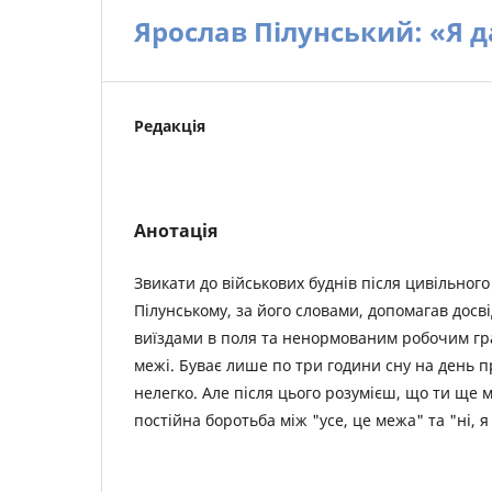
Ярослав Пілунський: «Я д
Редакція
Анотація
Звикати до військових буднів після цивільног
Пілунському, за його словами, допомагав досв
виїздами в поля та ненормованим робочим гра
межі. Буває лише по три години сну на день п
нелегко. Але після цього розумієш, що ти ще 
постійна боротьба між "усе, це межа" та "ні, 