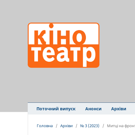
Поточний випуск
Анонси
Архіви
Головна
/
Архіви
/
№ 3 (2023)
/
Митці на фрон