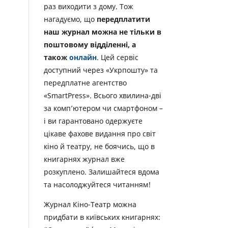
раз виходити з дому. Тож
нагадуємо, що
передплатити
наш журнал можна не тільки в
поштовому відділенні, а
також
онлайн
. Цей сервіс
доступний через «Укрпошту» та
передплатне агентство
«SmartPress». Всього хвилина-дві
за комп’ютером чи смартфоном –
і ви гарантовано одержуєте
цікаве фахове видання про світ
кіно й театру, не боячись, що в
книгарнях журнал вже
розкуплено. Залишайтеся вдома
та насолоджуйтеся читанням!
Журнал Кіно-Театр можна
придбати в київських книгарнях: