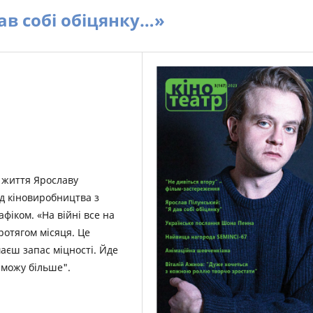
ав собі обіцянку…»
о життя Ярославу
ід кіновиробництва з
фіком. «На війні все на
ротягом місяця. Це
маєш запас міцності. Йде
я можу більше".