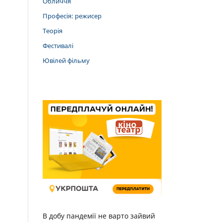
Обличчя
Професія: режисер
Теорія
Фестивалі
Ювілей фільму
В добу пандемії не варто зайвий