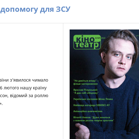
 допомогу для ЗСУ
аїни з’явилося чимало
16 лютого нашу країну
ісон, відомий за роллю
».