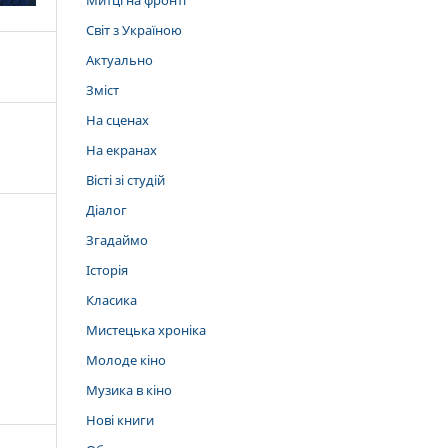
Митці на фронті
Світ з Україною
Актуально
Зміст
На сценах
На екранах
Вісті зі студій
Діалог
Згадаймо
Історія
Класика
Мистецька хроніка
Молоде кіно
Музика в кіно
Нові книги