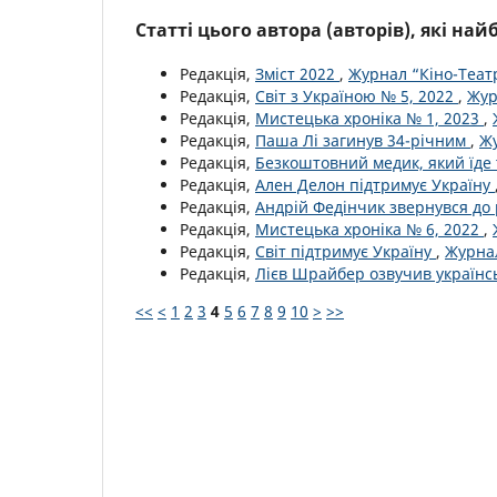
Статті цього автора (авторів), які на
Редакція,
Зміст 2022
,
Журнал “Кіно-Театр
Редакція,
Світ з Україною № 5, 2022
,
Жур
Редакція,
Мистецька хроніка № 1, 2023
,
Редакція,
Паша Лі загинув 34-річним
,
Жу
Редакція,
Безкоштовний медик, який їде 
Редакція,
Ален Делон підтримує Україну
Редакція,
Андрій Федінчик звернувся до
Редакція,
Мистецька хроніка № 6, 2022
,
Редакція,
Світ підтримує Україну
,
Журнал
Редакція,
Лієв Шрайбер озвучив україн
<<
<
1
2
3
4
5
6
7
8
9
10
>
>>