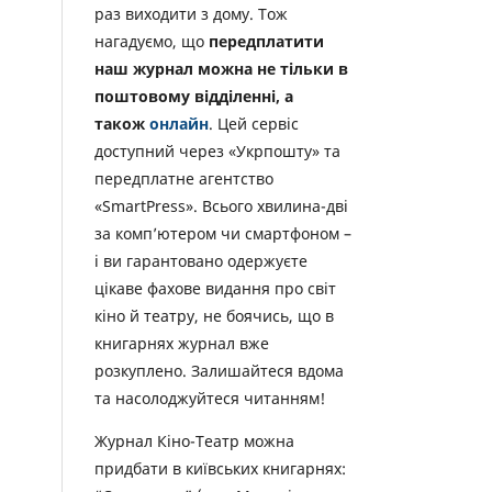
раз виходити з дому. Тож
нагадуємо, що
передплатити
наш журнал можна не тільки в
поштовому відділенні, а
також
онлайн
. Цей сервіс
доступний через «Укрпошту» та
передплатне агентство
«SmartPress». Всього хвилина-дві
за комп’ютером чи смартфоном –
і ви гарантовано одержуєте
цікаве фахове видання про світ
кіно й театру, не боячись, що в
книгарнях журнал вже
розкуплено. Залишайтеся вдома
та насолоджуйтеся читанням!
Журнал Кіно-Театр можна
придбати в київських книгарнях: