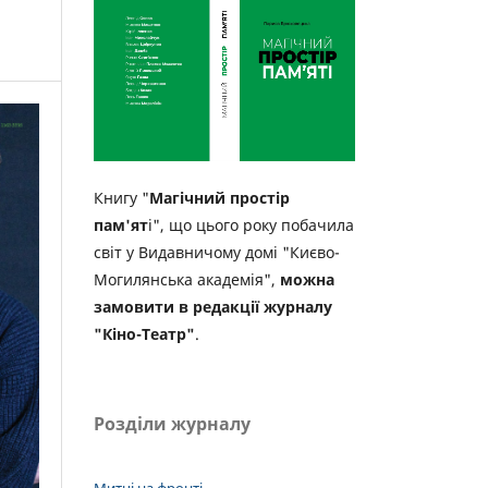
Книгу "
Магічний простір
пам'ят
і", що цього року побачила
світ у Видавничому домі "Києво-
Могилянська академія",
можна
замовити в редакції журналу
"Кіно-Театр"
.
Розділи журналу