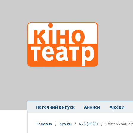
Поточний випуск
Анонси
Архіви
Головна
/
Архіви
/
№ 3 (2023)
/
Світ з Україно