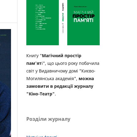
Книгу "
Магічний простір
пам'ят
і", що цього року побачила
світ у Видавничому домі "Києво-
Могилянська академія",
можна
замовити в редакції журналу
"Кіно-Театр"
.
Розділи журналу