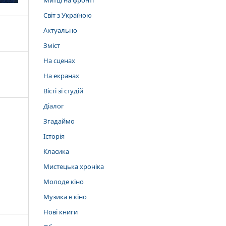
Митці на фронті
Світ з Україною
Актуально
Зміст
На сценах
На екранах
Вісті зі студій
Діалог
Згадаймо
Історія
Класика
Мистецька хроніка
Молоде кіно
Музика в кіно
Нові книги