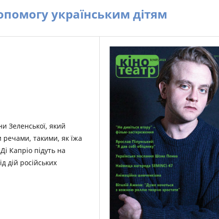
допомогу українським дітям
и Зеленської, який
и речами, такими, як їжа
Ді Капріо підуть на
ід дій російських