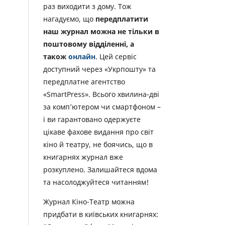
раз виходити з дому. Тож
нагадуємо, що
передплатити
наш журнал можна не тільки в
поштовому відділенні, а
також
онлайн
. Цей сервіс
доступний через «Укрпошту» та
передплатне агентство
«SmartPress». Всього хвилина-дві
за комп’ютером чи смартфоном –
і ви гарантовано одержуєте
цікаве фахове видання про світ
кіно й театру, не боячись, що в
книгарнях журнал вже
розкуплено. Залишайтеся вдома
та насолоджуйтеся читанням!
Журнал Кіно-Театр можна
придбати в київських книгарнях: