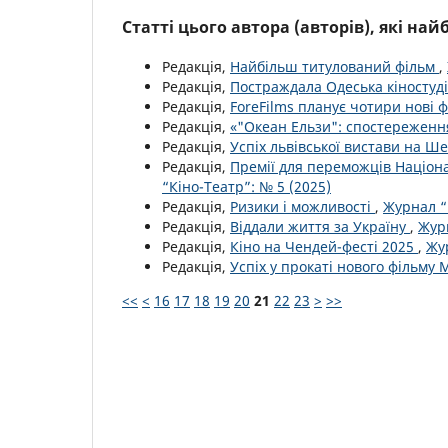
Статті цього автора (авторів), які на
Редакція,
Найбільш титулований фільм
,
Редакція,
Постраждала Одеська кіностуд
Редакція,
ForeFilms планує чотири нові 
Редакція,
«"Океан Ельзи": спостережен
Редакція,
Успіх львівської вистави на Ш
Редакція,
Премії для переможців Націона
“Кіно-Театр”: № 5 (2025)
Редакція,
Ризики і можливості
,
Журнал “
Редакція,
Віддали життя за Україну
,
Журн
Редакція,
Кіно на Чендей-фесті 2025
,
Жур
Редакція,
Успіх у прокаті нового фільму
<<
<
16
17
18
19
20
21
22
23
>
>>