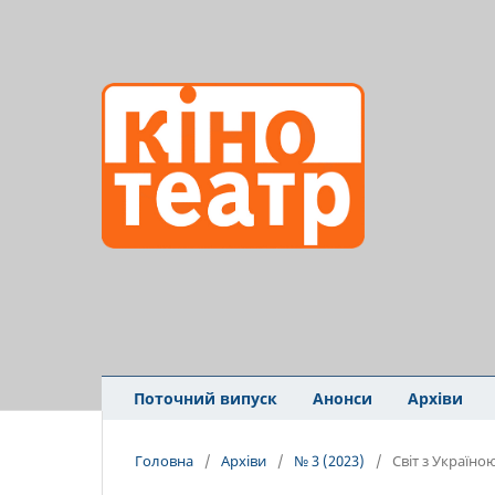
Поточний випуск
Анонси
Архіви
Головна
/
Архіви
/
№ 3 (2023)
/
Світ з Україно