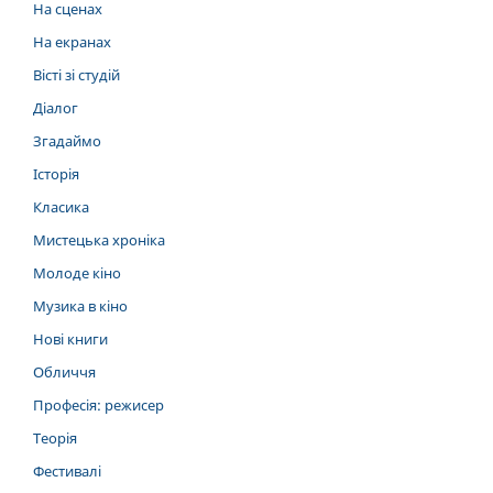
На сценах
На екранах
Вісті зі студій
Діалог
Згадаймо
Історія
Класика
Мистецька хроніка
Молоде кіно
Музика в кіно
Нові книги
Обличчя
Професія: режисер
Теорія
Фестивалі