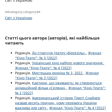
Світ з Україною
##category.category##
Світ з Україною
Статті цього автора (авторів), які найбільше
читають
Редакція,
До сторіччя театру «Березіль»
,
Журнал
“Кіно-Театр”: № 3 (2022)
Редакція,
Українське кіно набуло нового значення
,
Журнал “Кіно-Театр”: № 4 (2022)
Редакція,
Мистецька хроніка № 3, 2022
,
Журнал
“Кіно-Театр”: № 3 (2022)
Редакція,
Картини, що оживають: як створюється
анімаційний фільм «Селяни»
,
Журнал “Кіно-Театр”:
№ 2 (2022)
Редакція,
Американський історик Тімоті Снайдер
назвав десять причин, чому перемога України
важлива для світу
,
Журнал “Кіно-Театр”: № 4 (2022)