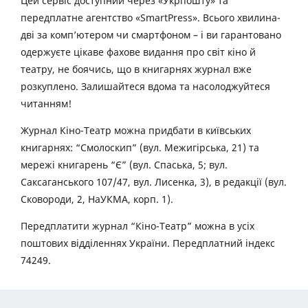
Цей сервіс доступний через «Укрпошту» та
передплатне агентство «SmartPress». Всього хвилина-
дві за комп’ютером чи смартфоном – і ви гарантовано
одержуєте цікаве фахове видання про світ кіно й
театру, не боячись, що в книгарнях журнал вже
розкуплено. Залишайтеся вдома та насолоджуйтеся
читанням!
Журнал Кіно-Театр можна придбати в київських
книгарнях: “Смолоскип” (вул. Межигірська, 21) та
мережі книгарень “Є” (вул. Спаська, 5; вул.
Саксаганського 107/47, вул. Лисенка, 3), в редакції (вул.
Сковороди, 2, НаУКМА, корп. 1).
Передплатити журнал “Кіно-Театр” можна в усіх
поштових відділеннях України. Передплатний індекс
74249.