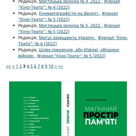
Редакція,
Мистецька хроніка № 4, 2022
,
Журнал
“Кіно-Театр”: № 4 (2022)
Редакція,
Кінематографісти на фронті
,
Журнал
“Кіно-Театр”: № 5 (2022)
Редакція,
Мистецька хроніка № 5, 2022
,
Журнал
“Кіно-Театр”: № 5 (2022)
Редакція,
Митці захищають Україну
,
Журнал “Кіно-
Театр”: № 6 (2022)
Редакція,
Шлях покоління, або Ювілеї, обпалені
війною
,
Журнал “Кіно-Театр”: № 5 (2022)
<<
<
1
2
3
4
5
6
7
8
9
10
>
>>