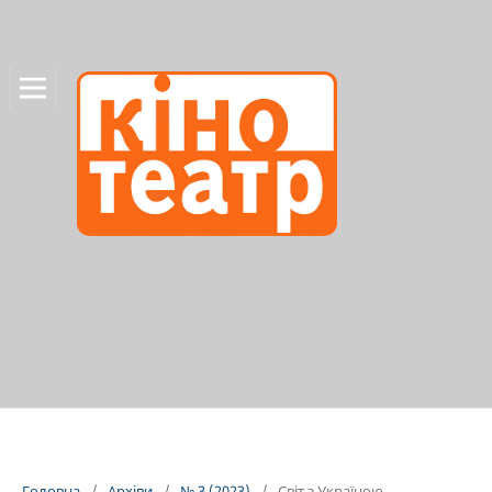
Головна
/
Архіви
/
№ 3 (2023)
/
Світ з Україною