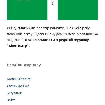
Книгу "
Магічний простір пам'ят
і", що цього року
побачила світ у Видавничому домі "Києво-Могилянська
академія",
можна замовити в редакції журналу
"Кіно-Театр"
.
Розділи журналу
Митці на фронті
Світ з Україною
Актуально
Зміст