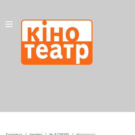
Головна
/
Архіви
/
№ 3 (2023)
/
Фестивалі