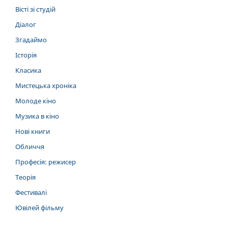
Вісті зі студій
Діалог
Згадаймо
Історія
Класика
Мистецька хроніка
Молоде кіно
Музика в кіно
Нові книги
Обличчя
Професія: режисер
Теорія
Фестивалі
Ювілей фільму