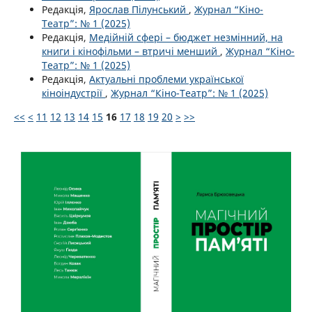
Редакція,
Ярослав Пілунський
,
Журнал “Кіно-
Театр”: № 1 (2025)
Редакція,
Медійній сфері – бюджет незмінний, на
книги і кінофільми – втричі менший
,
Журнал “Кіно-
Театр”: № 1 (2025)
Редакція,
Актуальні проблеми української
кіноіндустрії
,
Журнал “Кіно-Театр”: № 1 (2025)
<<
<
11
12
13
14
15
16
17
18
19
20
>
>>