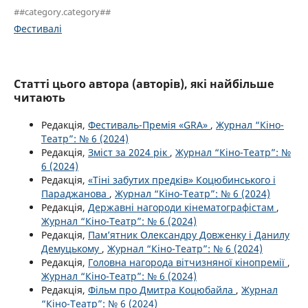
##category.category##
Фестивалі
Статті цього автора (авторів), які найбільше
читають
Редакція,
Фестиваль-Премія «GRA»
,
Журнал “Кіно-
Театр”: № 6 (2024)
Редакція,
Зміст за 2024 рік
,
Журнал “Кіно-Театр”: №
6 (2024)
Редакція,
«Тіні забутих предків» Коцюбинського і
Параджанова
,
Журнал “Кіно-Театр”: № 6 (2024)
Редакція,
Державні нагороди кінематографістам
,
Журнал “Кіно-Театр”: № 6 (2024)
Редакція,
Пам’ятник Олександру Довженку і Данилу
Демуцькому
,
Журнал “Кіно-Театр”: № 6 (2024)
Редакція,
Головна нагорода вітчизняної кінопремії
,
Журнал “Кіно-Театр”: № 6 (2024)
Редакція,
Фільм про Дмитра Коцюбайла
,
Журнал
“Кіно-Театр”: № 6 (2024)