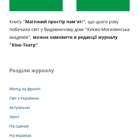
Книгу "
Магічний простір пам'ят
і", що цього року
побачила світ у Видавничому домі "Києво-Могилянська
академія",
можна замовити в редакції журналу
"Кіно-Театр"
.
Розділи журналу
Митці на фронті
Світ з Україною
Актуально
Зміст
На сценах
На екранах