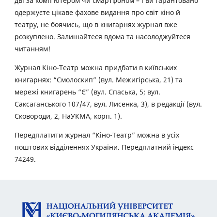
дві за комп’ютером чи смартфоном – і ви гарантовано
одержуєте цікаве фахове видання про світ кіно й
театру, не боячись, що в книгарнях журнал вже
розкуплено. Залишайтеся вдома та насолоджуйтеся
читанням!
Журнал Кіно-Театр можна придбати в київських
книгарнях: “Смолоскип” (вул. Межигірська, 21) та
мережі книгарень “Є” (вул. Спаська, 5; вул.
Саксаганського 107/47, вул. Лисенка, 3), в редакції (вул.
Сковороди, 2, НаУКМА, корп. 1).
Передплатити журнал “Кіно-Театр” можна в усіх
поштових відділеннях України. Передплатний індекс
74249.