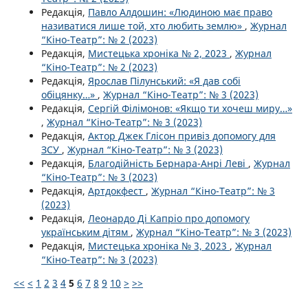
Редакція,
Павло Алдошин: «Людиною має право
називатися лише той, хто любить землю»
,
Журнал
“Кіно-Театр”: № 2 (2023)
Редакція,
Мистецька хроніка № 2, 2023
,
Журнал
“Кіно-Театр”: № 2 (2023)
Редакція,
Ярослав Пілунський: «Я дав собі
обіцянку…»
,
Журнал “Кіно-Театр”: № 3 (2023)
Редакція,
Сергій Філімонов: «Якщо ти хочеш миру…»
,
Журнал “Кіно-Театр”: № 3 (2023)
Редакція,
Актор Джек Глісон привіз допомогу для
ЗСУ
,
Журнал “Кіно-Театр”: № 3 (2023)
Редакція,
Благодійність Бернара-Анрі Леві
,
Журнал
“Кіно-Театр”: № 3 (2023)
Редакція,
Артдокфест
,
Журнал “Кіно-Театр”: № 3
(2023)
Редакція,
Леонардо Ді Капріо про допомогу
українським дітям
,
Журнал “Кіно-Театр”: № 3 (2023)
Редакція,
Мистецька хроніка № 3, 2023
,
Журнал
“Кіно-Театр”: № 3 (2023)
<<
<
1
2
3
4
5
6
7
8
9
10
>
>>