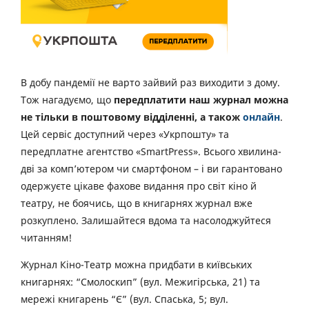
В добу пандемії не варто зайвий раз виходити з дому.
Тож нагадуємо, що
передплатити наш журнал можна
не тільки в поштовому відділенні, а також
онлайн
.
Цей сервіс доступний через «Укрпошту» та
передплатне агентство «SmartPress». Всього хвилина-
дві за комп’ютером чи смартфоном – і ви гарантовано
одержуєте цікаве фахове видання про світ кіно й
театру, не боячись, що в книгарнях журнал вже
розкуплено. Залишайтеся вдома та насолоджуйтеся
читанням!
Журнал Кіно-Театр можна придбати в київських
книгарнях: “Смолоскип” (вул. Межигірська, 21) та
мережі книгарень “Є” (вул. Спаська, 5; вул.