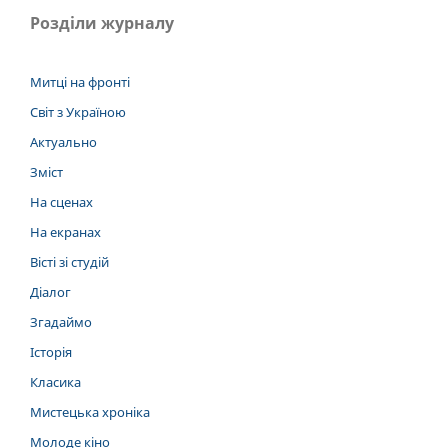
Розділи журналу
Митці на фронті
Світ з Україною
Актуально
Зміст
На сценах
На екранах
Вісті зі студій
Діалог
Згадаймо
Історія
Класика
Мистецька хроніка
Молоде кіно