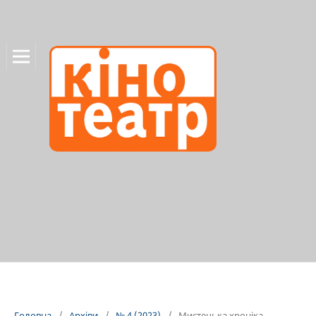
Головна
/
Архіви
/
№ 4 (2023)
/
Мистецька хроніка