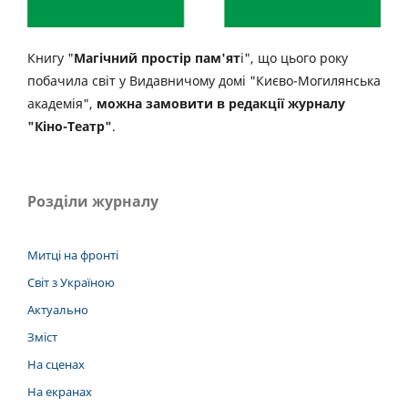
Книгу "
Магічний простір пам'ят
і", що цього року
побачила світ у Видавничому домі "Києво-Могилянська
академія",
можна замовити в редакції журналу
"Кіно-Театр"
.
Розділи журналу
Митці на фронті
Світ з Україною
Актуально
Зміст
На сценах
На екранах