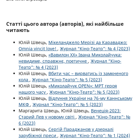
Статті цього автора (авторів), які найбільше
читають
Юлій Швець,
Мікеланджело Мерізі да Караваджо:
Omnia vincit love!
,
Журнал “Кіно-Театр”: № 4 (2023)
Юлій Швець,
«Вавилон ХХ» Івана Миколайчука:
невидиме, справжнє, поетичне
,
Журнал “Кіно-
Театр”: № 4 (2023)
Юлій Швець,
Вбити час – вирватись із замкненого
кола
,
Журнал “Кіно-Театр”: № 5 (2023)
Юлій Швець,
«Миколайчук OPEN»: МРТ героя
нашого часу
,
Журнал “Кіно-Театр”: № 5 (2023)
Юлій Швець,
Відлуння України на 76-му Каннському
МКФ
,
Журнал “Кіно-Театр”: № 5 (2023)
Маргарита Швець, Юлій Швець,
Венеція-2023:
Старий Лев у новому світі
,
Журнал “Кіно-Театр”: №
6 (2023)
Юлій Швець,
Сергій Параджанов у дзеркалі
зарубіжної преси
,
Журнал “Кіно-Театр”: № 1 (2024)