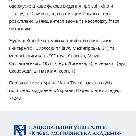
одержуєте цікаве фахове видання про світ кіно й
театру, не боячись, що в книгарнях журнал вже
розкуплено. Залишайтеся вдома та насолоджуйтеся
читанням!
Журнал Кіно-Театр можна придбати в київських
книгарнях: “Смолоскип” (вул. Межигірська, 21) та
мережі книгарень “Є” (вул. Спаська, 5; вул.
Саксаганського 107/47, вул. Лисенка, 3), в редакції (вул.
Сковороди, 2, НаУКМА, корп. 1).
Передплатити журнал “Кіно-Театр” можна в усіх
поштових відділеннях України. Передплатний індекс
74249.