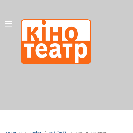
Головна
/
Архіви
/
№ 5 (2023)
/
Злочини агресорів