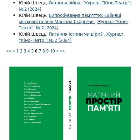
Юлій Швець,
Остання війна
,
Журнал “Кіно-Театр”:
№ 2 (2024)
Юлій Швець,
Випробування пам’яттю: «Вбивці
квіткової повні» Мартіна Скорсезе
,
Журнал “Кіно-
Театр”: № 2 (2024)
Юлій Швець,
Питання істини чи віри?
,
Журнал
“Кіно-Театр”: № 2 (2024)
<<
<
1
2
3
4
5
6
7
8
9
10
>
>>