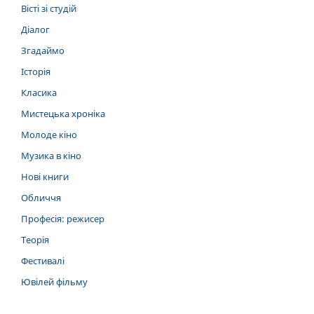
Вісті зі студій
Діалог
Згадаймо
Історія
Класика
Мистецька хроніка
Молоде кіно
Музика в кіно
Нові книги
Обличчя
Професія: режисер
Теорія
Фестивалі
Ювілей фільму