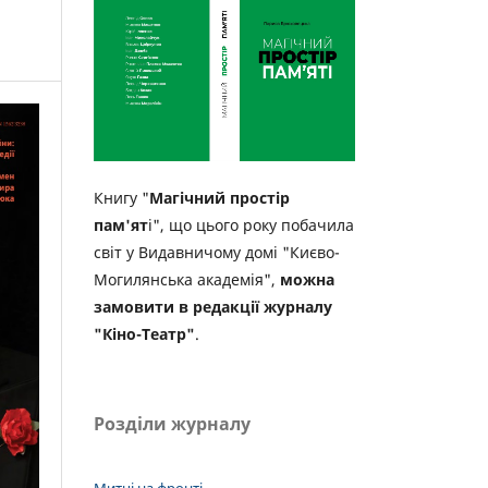
Книгу "
Магічний простір
пам'ят
і", що цього року побачила
світ у Видавничому домі "Києво-
Могилянська академія",
можна
замовити в редакції журналу
"Кіно-Театр"
.
Розділи журналу