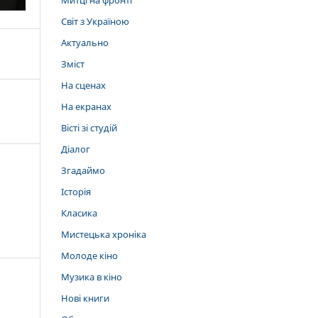
Митці на фронті
Світ з Україною
Актуально
Зміст
На сценах
На екранах
Вісті зі студій
Діалог
Згадаймо
Історія
Класика
Мистецька хроніка
Молоде кіно
Музика в кіно
Нові книги