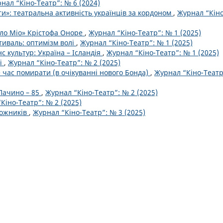
нал “Кіно-Театр”: № 6 (2024)
ти»: театральна активність українців за кордоном
,
Журнал “Кіно
лло Міо» Крістофа Оноре
,
Журнал “Кіно-Театр”: № 1 (2025)
тиваль: оптимізм волі
,
Журнал “Кіно-Театр”: № 1 (2025)
с культур: Україна – Ісландія
,
Журнал “Кіно-Театр”: № 1 (2025)
мі
,
Журнал “Кіно-Театр”: № 2 (2025)
 час помирати (в очікуваннi нового Бонда)
,
Журнал “Кіно-Театр
Пачино – 85
,
Журнал “Кіно-Театр”: № 2 (2025)
Кіно-Театр”: № 2 (2025)
божників
,
Журнал “Кіно-Театр”: № 3 (2025)