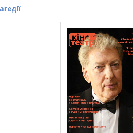
агедії