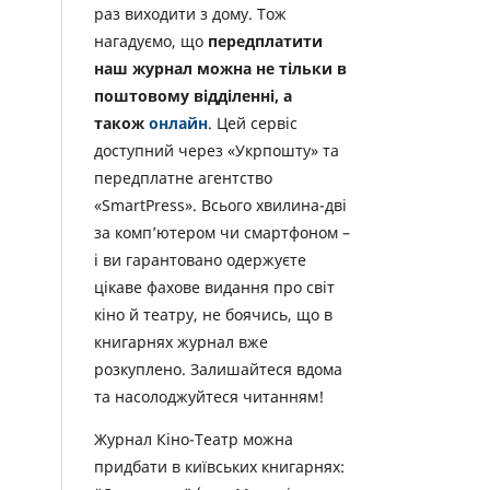
раз виходити з дому. Тож
нагадуємо, що
передплатити
наш журнал можна не тільки в
поштовому відділенні, а
також
онлайн
. Цей сервіс
доступний через «Укрпошту» та
передплатне агентство
«SmartPress». Всього хвилина-дві
за комп’ютером чи смартфоном –
і ви гарантовано одержуєте
цікаве фахове видання про світ
кіно й театру, не боячись, що в
книгарнях журнал вже
розкуплено. Залишайтеся вдома
та насолоджуйтеся читанням!
Журнал Кіно-Театр можна
придбати в київських книгарнях: