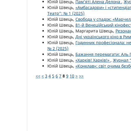
Юлій Швець,
Пам'яті Алена Делона
,
Жур
Юлій Швець,
«Амбасадори» і «стипендіа
Театр”: № 1 (2025)
Юлій Швець,
Свобода у спадок: «Марче
Юлій Швець,
81-й Венеційський кінофес
Юлій Швець, Маргарита Швець,
Резонан
Юлій Швець,
Дні українського кіно в Ри
Юлій Швець,
Годинник професіонала: не
№ 2 (2025)
Юлій Швець,
Бажання перемагати: Аль 
Юлій Швець,
«Харків! Харків!»
,
Журнал “
Юлій Швець,
«Конклав»: світ очима без
<<
<
3
4
5
6
7
8
9
10
>
>>