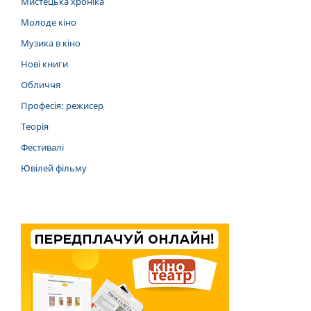
Мистецька хроніка
Молоде кіно
Музика в кіно
Нові книги
Обличчя
Професія: режисер
Теорія
Фестивалі
Ювілей фільму