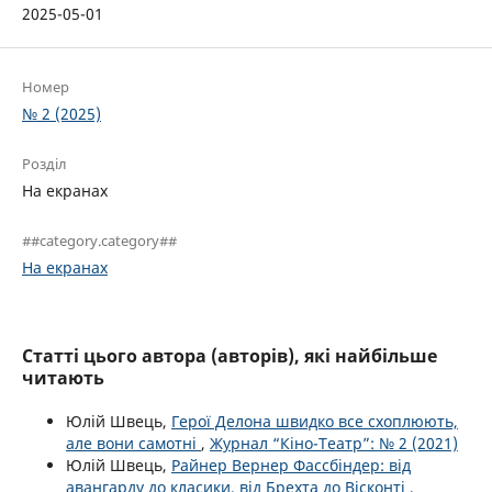
2025-05-01
Номер
№ 2 (2025)
Розділ
На екранах
##category.category##
На екранах
Статті цього автора (авторів), які найбільше
читають
Юлій Швець,
Герої Делона швидко все схоплюють,
але вони самотні
,
Журнал “Кіно-Театр”: № 2 (2021)
Юлій Швець,
Райнер Вернер Фассбіндер: від
авангарду до класики, від Брехта до Вісконті
,