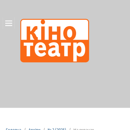
Головна
/
Архіви
/
№ 2 (2025)
/
На екранах