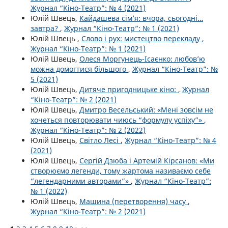
Журнал “Кіно-Театр”: № 4 (2021)
Юлій Швець,
Кайдашева сім’я: вчора, сьогодні…
завтра?
,
Журнал “Кіно-Театр”: № 1 (2021)
Юлій Швець ,
Слово і рух: мистецтво перекладу
,
Журнал “Кіно-Театр”: № 1 (2021)
Юлій Швець,
Олеся Моргунець-Ісаєнко: любов’ю
можна домогтися більшого
,
Журнал “Кіно-Театр”: №
5 (2021)
Юлій Швець,
Дитяче пригодницьке кіно:
,
Журнал
“Кіно-Театр”: № 2 (2021)
Юлій Швець,
Дмитро Весельський: «Мені зовсім не
хочеться повторювати чиюсь “формулу успіху”»
,
Журнал “Кіно-Театр”: № 2 (2022)
Юлій Швець,
Світло Лесі
,
Журнал “Кіно-Театр”: № 4
(2021)
Юлій Швець,
Сергій Дзюба і Артемій Кірсанов: «Ми
створюємо легенди, тому жартома називаємо себе
“легендарними авторами”»
,
Журнал “Кіно-Театр”:
№ 1 (2022)
Юлій Швець,
Машина (перетворення) часу
,
Журнал “Кіно-Театр”: № 2 (2021)