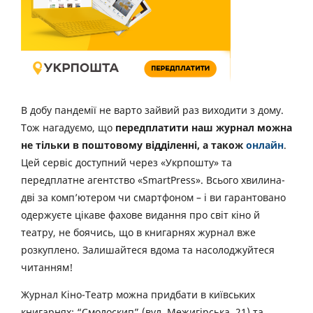
В добу пандемії не варто зайвий раз виходити з дому.
Тож нагадуємо, що
передплатити наш журнал можна
не тільки в поштовому відділенні, а також
онлайн
.
Цей сервіс доступний через «Укрпошту» та
передплатне агентство «SmartPress». Всього хвилина-
дві за комп’ютером чи смартфоном – і ви гарантовано
одержуєте цікаве фахове видання про світ кіно й
театру, не боячись, що в книгарнях журнал вже
розкуплено. Залишайтеся вдома та насолоджуйтеся
читанням!
Журнал Кіно-Театр можна придбати в київських
книгарнях: “Смолоскип” (вул. Межигірська, 21) та