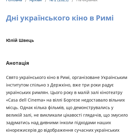
Дні українського кіно в Римі
Юлій Швець
Анотація
Свято українського кіно в Римі, організоване Українським
інститутом спільно з Держкіно, вже три роки радує
українських римлян. Цього року в малій залі кінотеатру
«Саsa dell Cinema» на віллі Боргезе недоставало вільних
місць. Однак кілька фільмів, що демонструвались у
великій залі, не викликали цікавості глядачів, що змусило
задуматись над дивними інколи підходами наших
кінорежисерів до відображення сучасних українських