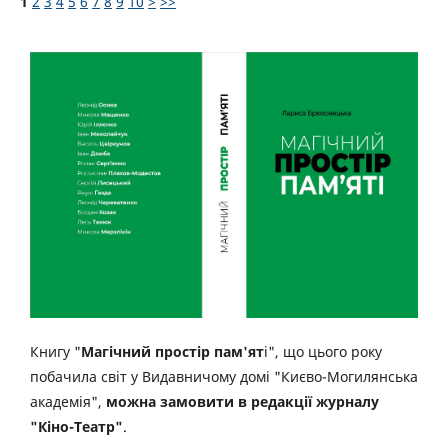
1
2
3
4
5
6
7
8
9
10
>
>>
Книгу "
Магічний простір пам'ят
і", що цього року
побачила світ у Видавничому домі "Києво-Могилянська
академія",
можна замовити в редакції журналу
"Кіно-Театр"
.