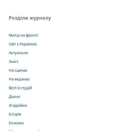
Розділи журналу
Митці на фронті
Світ з Україною
Актуально
Зміст
На сценах
На екранах
Вісті зі студій
Діалог
Згадаймо
Історія
Класика