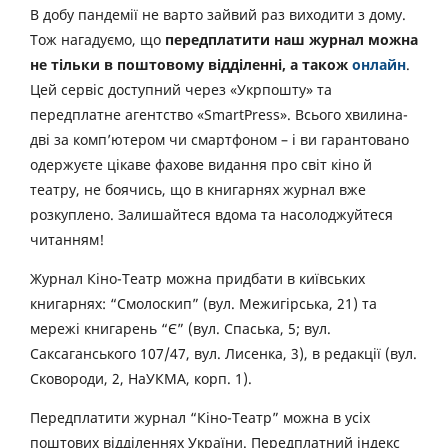
В добу пандемії не варто зайвий раз виходити з дому.
Тож нагадуємо, що
передплатити наш журнал можна
не тільки в поштовому відділенні, а також
онлайн
.
Цей сервіс доступний через «Укрпошту» та
передплатне агентство «SmartPress». Всього хвилина-
дві за комп’ютером чи смартфоном – і ви гарантовано
одержуєте цікаве фахове видання про світ кіно й
театру, не боячись, що в книгарнях журнал вже
розкуплено. Залишайтеся вдома та насолоджуйтеся
читанням!
Журнал Кіно-Театр можна придбати в київських
книгарнях: “Смолоскип” (вул. Межигірська, 21) та
мережі книгарень “Є” (вул. Спаська, 5; вул.
Саксаганського 107/47, вул. Лисенка, 3), в редакції (вул.
Сковороди, 2, НаУКМА, корп. 1).
Передплатити журнал “Кіно-Театр” можна в усіх
поштових відділеннях України. Передплатний індекс