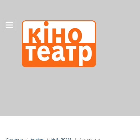
Головна
/
Архіви
/
№ 5 (2023)
/
Актуально