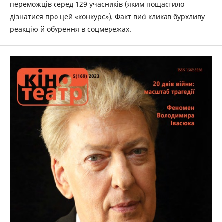
переможців серед 129 учасників (яким пощастило
дізнатися про цей «конкурс»). Факт ви кликав бурхливу
реакцію й обурення в соцмережах.