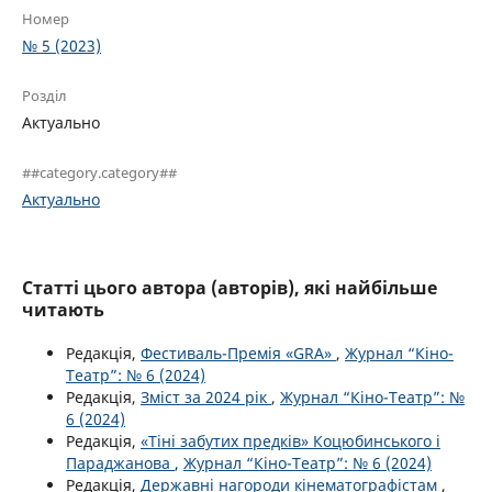
Номер
№ 5 (2023)
Розділ
Актуально
##category.category##
Актуально
Статті цього автора (авторів), які найбільше
читають
Редакція,
Фестиваль-Премія «GRA»
,
Журнал “Кіно-
Театр”: № 6 (2024)
Редакція,
Зміст за 2024 рік
,
Журнал “Кіно-Театр”: №
6 (2024)
Редакція,
«Тіні забутих предків» Коцюбинського і
Параджанова
,
Журнал “Кіно-Театр”: № 6 (2024)
Редакція,
Державні нагороди кінематографістам
,