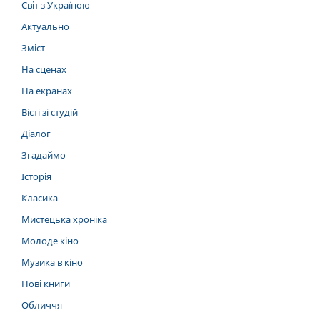
Світ з Україною
Актуально
Зміст
На сценах
На екранах
Вісті зі студій
Діалог
Згадаймо
Історія
Класика
Мистецька хроніка
Молоде кіно
Музика в кіно
Нові книги
Обличчя