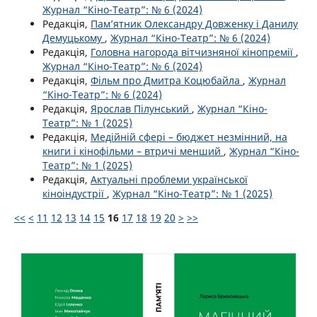
Журнал “Кіно-Театр”: № 6 (2024)
Редакція,
Пам’ятник Олександру Довженку і Данилу
Демуцькому
,
Журнал “Кіно-Театр”: № 6 (2024)
Редакція,
Головна нагорода вітчизняної кінопремії
,
Журнал “Кіно-Театр”: № 6 (2024)
Редакція,
Фільм про Дмитра Коцюбайла
,
Журнал
“Кіно-Театр”: № 6 (2024)
Редакція,
Ярослав Пілунський
,
Журнал “Кіно-
Театр”: № 1 (2025)
Редакція,
Медійній сфері – бюджет незмінний, на
книги і кінофільми – втричі менший
,
Журнал “Кіно-
Театр”: № 1 (2025)
Редакція,
Актуальні проблеми української
кіноіндустрії
,
Журнал “Кіно-Театр”: № 1 (2025)
<<
<
11
12
13
14
15
16
17
18
19
20
>
>>