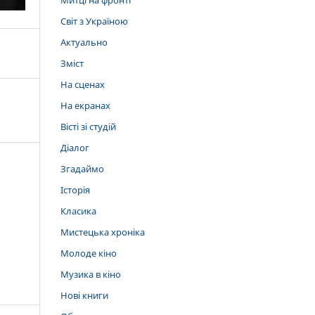
Митці на фронті
Світ з Україною
Актуально
Зміст
На сценах
На екранах
Вісті зі студій
Діалог
Згадаймо
Історія
Класика
Мистецька хроніка
Молоде кіно
Музика в кіно
Нові книги