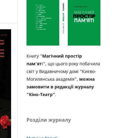
Книгу "
Магічний простір
пам'ят
і", що цього року побачила
світ у Видавничому домі "Києво-
Могилянська академія",
можна
замовити в редакції журналу
"Кіно-Театр"
.
Розділи журналу