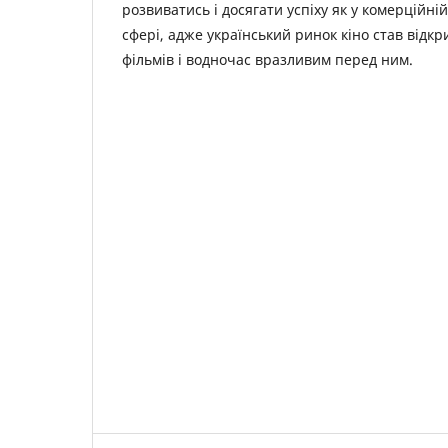
розвиватись і досягати успіху як у комерційній
сфері, адже український ринок кіно став відк
фільмів і водночас вразливим перед ним.