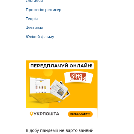
Обличчя
Професія: режисер
Теорія
Фестивалі
Ювілей фільму
В добу пандемії не варто зайвий