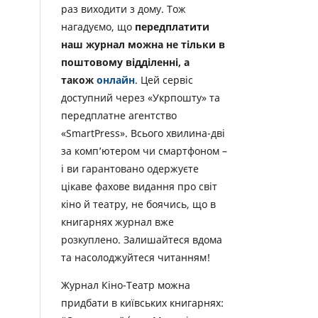
раз виходити з дому. Тож
нагадуємо, що
передплатити
наш журнал можна не тільки в
поштовому відділенні, а
також
онлайн
. Цей сервіс
доступний через «Укрпошту» та
передплатне агентство
«SmartPress». Всього хвилина-дві
за комп’ютером чи смартфоном –
і ви гарантовано одержуєте
цікаве фахове видання про світ
кіно й театру, не боячись, що в
книгарнях журнал вже
розкуплено. Залишайтеся вдома
та насолоджуйтеся читанням!
Журнал Кіно-Театр можна
придбати в київських книгарнях: