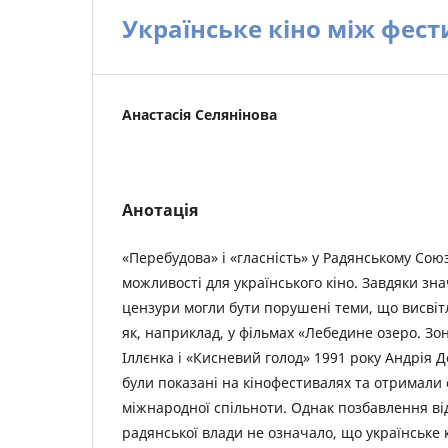
Українське кіно між фес
Анастасія Селянінова
Анотація
«Перебудова» і «гласність» у Радянському Сою
можливості для українського кіно. Завдяки з
цензури могли бути порушені теми, що висві
як, наприклад, у фільмах «Лебедине озеро. Зо
Іллєнка і «Кисневий голод» 1991 року Андрія 
були показані на кінофестивалях та отримали 
міжнародної спільноти. Однак позбавлення від
радянської влади не означало, що українське 