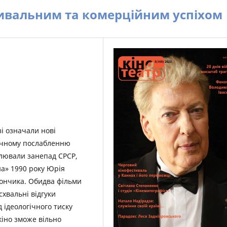
тивальним та комерційним успіхом
зі означали нові
начному послабленню
тлювали занепад СРСР,
на» 1990 року Юрія
Дончика. Обидва фільми
схвальні відгуки
 ідеологічного тиску
кіно зможе вільно