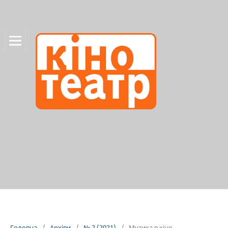
Головна
/
Архіви
/
№ 2 (2021)
/
Музика в кіно