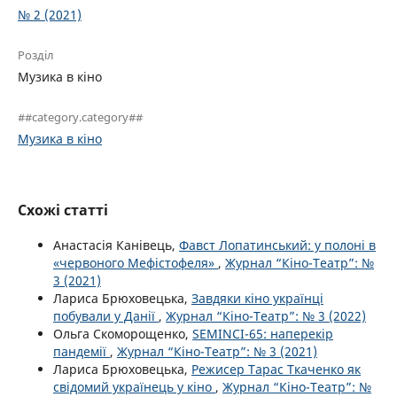
№ 2 (2021)
Розділ
Музика в кіно
##category.category##
Музика в кіно
Схожі статті
Анастасія Канівець,
Фавст Лопатинський: у полоні в
«червоного Мефістофеля»
,
Журнал “Кіно-Театр”: №
3 (2021)
Лариса Брюховецька,
Завдяки кіно українці
побували у Данії
,
Журнал “Кіно-Театр”: № 3 (2022)
Ольга Скоморощенко,
SEMINCI-65: наперекір
пандемії
,
Журнал “Кіно-Театр”: № 3 (2021)
Лариса Брюховецька,
Режисер Тарас Ткаченко як
свідомий українець у кіно
,
Журнал “Кіно-Театр”: №