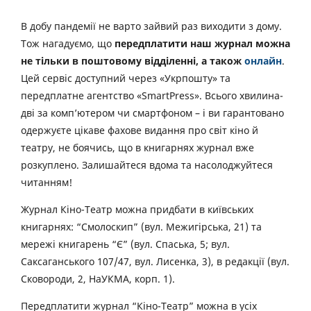
В добу пандемії не варто зайвий раз виходити з дому.
Тож нагадуємо, що
передплатити наш журнал можна
не тільки в поштовому відділенні, а також
онлайн
.
Цей сервіс доступний через «Укрпошту» та
передплатне агентство «SmartPress». Всього хвилина-
дві за комп’ютером чи смартфоном – і ви гарантовано
одержуєте цікаве фахове видання про світ кіно й
театру, не боячись, що в книгарнях журнал вже
розкуплено. Залишайтеся вдома та насолоджуйтеся
читанням!
Журнал Кіно-Театр можна придбати в київських
книгарнях: “Смолоскип” (вул. Межигірська, 21) та
мережі книгарень “Є” (вул. Спаська, 5; вул.
Саксаганського 107/47, вул. Лисенка, 3), в редакції (вул.
Сковороди, 2, НаУКМА, корп. 1).
Передплатити журнал “Кіно-Театр” можна в усіх