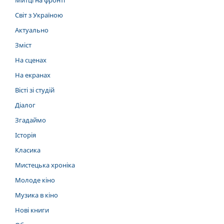
Митці на фронті
Світ з Україною
Актуально
Зміст
На сценах
На екранах
Вісті зі студій
Діалог
Згадаймо
Історія
Класика
Мистецька хроніка
Молоде кіно
Музика в кіно
Нові книги