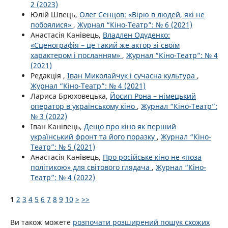
2 (2023)
Юлій Швець,
Олег Сенцов: «Вірю в людей, які не
побоялися»
,
Журнал “Кіно-Театр”: № 6 (2021)
Анастасія Канівець,
Владлен Одуденко:
«Сценографія – це такий же актор зі своїм
характером і посланням»
,
Журнал “Кіно-Театр”: № 4
(2021)
Редакція ,
Іван Миколайчук і сучасна культура
,
Журнал “Кіно-Театр”: № 4 (2021)
Лариса Брюховецька,
Йосип Рона – німецький
оператор в українському кіно
,
Журнал “Кіно-Театр”:
№ 3 (2022)
Іван Канівець,
Дещо про кіно як перший
український фронт та його поразку
,
Журнал “Кіно-
Театр”: № 5 (2021)
Анастасія Канівець,
Про російське кіно не «поза
політикою» для світового глядача
,
Журнал “Кіно-
Театр”: № 4 (2022)
1
2
3
4
5
6
7
8
9
10
>
>>
Ви також можете
розпочати розширений пошук схожих