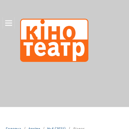
Головна
/
Архіви
/
№ 6 (2021)
/
Діалог