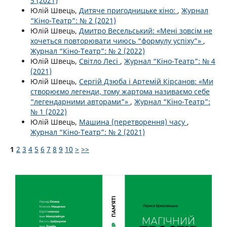
5 (2021)
Юлій Швець,
Дитяче пригодницьке кіно:
,
Журнал
“Кіно-Театр”: № 2 (2021)
Юлій Швець,
Дмитро Весельський: «Мені зовсім не
хочеться повторювати чиюсь “формулу успіху”»
,
Журнал “Кіно-Театр”: № 2 (2022)
Юлій Швець,
Світло Лесі
,
Журнал “Кіно-Театр”: № 4
(2021)
Юлій Швець,
Сергій Дзюба і Артемій Кірсанов: «Ми
створюємо легенди, тому жартома називаємо себе
“легендарними авторами”»
,
Журнал “Кіно-Театр”:
№ 1 (2022)
Юлій Швець,
Машина (перетворення) часу
,
Журнал “Кіно-Театр”: № 2 (2021)
1
2
3
4
5
6
7
8
9
10
>
>>