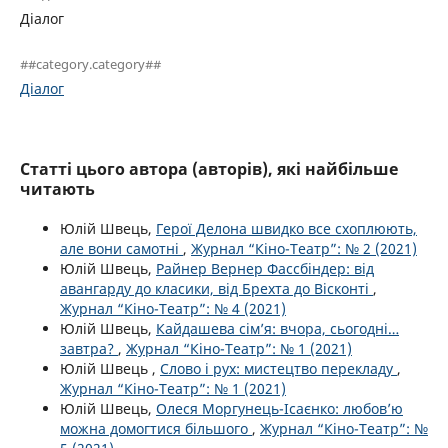
Діалог
##category.category##
Діалог
Статті цього автора (авторів), які найбільше
читають
Юлій Швець,
Герої Делона швидко все схоплюють,
але вони самотні
,
Журнал “Кіно-Театр”: № 2 (2021)
Юлій Швець,
Райнер Вернер Фассбіндер: від
авангарду до класики, від Брехта до Вісконті
,
Журнал “Кіно-Театр”: № 4 (2021)
Юлій Швець,
Кайдашева сім’я: вчора, сьогодні…
завтра?
,
Журнал “Кіно-Театр”: № 1 (2021)
Юлій Швець ,
Слово і рух: мистецтво перекладу
,
Журнал “Кіно-Театр”: № 1 (2021)
Юлій Швець,
Олеся Моргунець-Ісаєнко: любов’ю
можна домогтися більшого
,
Журнал “Кіно-Театр”: №