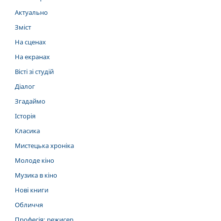
Актуально
Зміст
На сценах
На екранах
Вісті зі студій
Діалог
Згадаймо
Історія
Класика
Мистецька хроніка
Молоде кіно
Музика в кіно
Нові книги
Обличчя
Професія: режисер