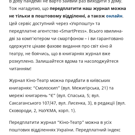
В добу пандемії не варто зайвий раз виходити з дому.
Тож нагадуємо, що
передплатити наш журнал можна
не тільки в поштовому відділенні, а також
онлайн
.
Цей сервіс доступний через «Укрпошту» та
передплатне агентство «SmartPress». Всього хвилина-
дві за комп’ютером чи смартфоном – і ви гарантовано
одержуєте цікаве фахове видання про світ кіно й
театру, не боячись, що в книгарнях журнал вже
розкуплено. Залишайтеся вдома та насолоджуйтеся
читанням!
Журнал Кіно-Театр можна придбати в київських
книгарнях: “Смолоскип” (вул. Межигірська, 21) та
мережі книгарень “Є” (вул. Спаська, 5; вул.
Саксаганського 107/47, вул. Лисенка, 3), в редакції (вул.
Сковороди, 2, НаУКМА, корп. 1).
Передплатити журнал “Кіно-Театр” можна в усіх
поштових відділеннях України. Передплатний індекс