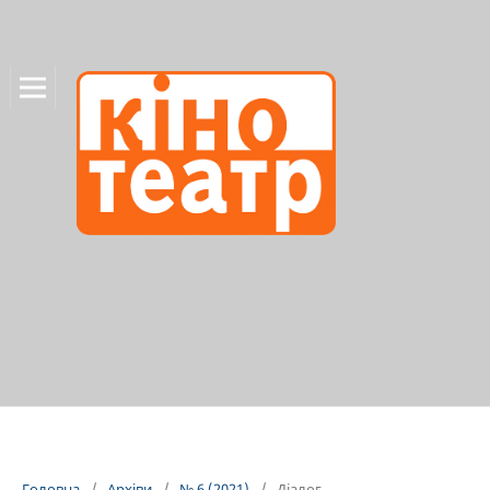
Головна
/
Архіви
/
№ 6 (2021)
/
Діалог