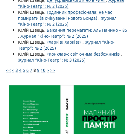
Юлій Швець,
Дні українського кіно в Римі
,
Журнал
“Кіно-Театр”: № 2 (2025)
Юлій Швець,
Годинник професіонала: не час
помирати (в очікуваннi нового Бонда)
,
Журнал
“Кіно-Театр”: № 2 (2025)
Юлій Швець,
Бажання перемагати: Аль Пачино – 85
,
Журнал “Кіно-Театр”: № 2 (2025)
Юлій Швець,
«Харків! Харків!»
,
Журнал “Кіно-
Театр”: № 2 (2025)
Юлій Швець,
«Конклав»: світ очима безбожників
,
Журнал “Кіно-Театр”: № 3 (2025)
<<
<
3
4
5
6
7
8
9
10
>
>>