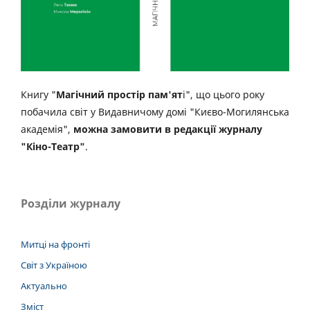
Книгу "
Магічний простір пам'ят
і", що цього року
побачила світ у Видавничому домі "Києво-Могилянська
академія",
можна замовити в редакції журналу
"Кіно-Театр"
.
Розділи журналу
Митці на фронті
Світ з Україною
Актуально
Зміст