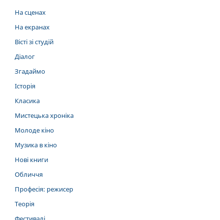
На сценах
На екранах
Вісті зі студій
Діалог
Згадаймо
Історія
Класика
Мистецька хроніка
Молоде кіно
Музика в кіно
Нові книги
Обличчя
Професія: режисер
Теорія
Фестивалі