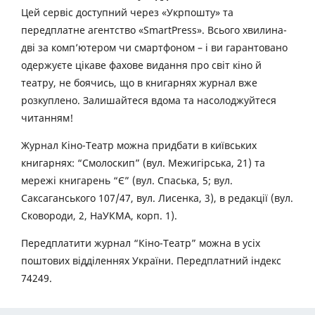
Цей сервіс доступний через «Укрпошту» та
передплатне агентство «SmartPress». Всього хвилина-
дві за комп’ютером чи смартфоном – і ви гарантовано
одержуєте цікаве фахове видання про світ кіно й
театру, не боячись, що в книгарнях журнал вже
розкуплено. Залишайтеся вдома та насолоджуйтеся
читанням!
Журнал Кіно-Театр можна придбати в київських
книгарнях: “Смолоскип” (вул. Межигірська, 21) та
мережі книгарень “Є” (вул. Спаська, 5; вул.
Саксаганського 107/47, вул. Лисенка, 3), в редакції (вул.
Сковороди, 2, НаУКМА, корп. 1).
Передплатити журнал “Кіно-Театр” можна в усіх
поштових відділеннях України. Передплатний індекс
74249.