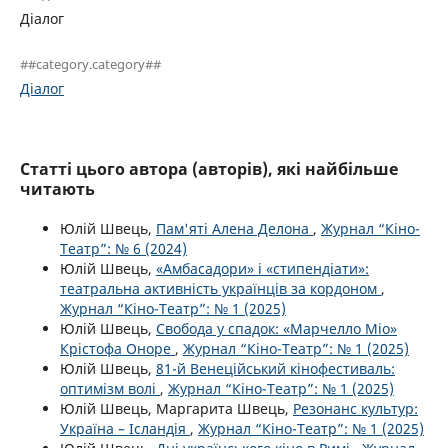
Діалог
##category.category##
Діалог
Статті цього автора (авторів), які найбільше
читають
Юлій Швець,
Пам'яті Алена Делона
,
Журнал “Кіно-
Театр”: № 6 (2024)
Юлій Швець,
«Амбасадори» і «стипендіати»:
театральна активність українців за кордоном
,
Журнал “Кіно-Театр”: № 1 (2025)
Юлій Швець,
Свобода у спадок: «Марчелло Міо»
Крістофа Оноре
,
Журнал “Кіно-Театр”: № 1 (2025)
Юлій Швець,
81-й Венеційський кінофестиваль:
оптимізм волі
,
Журнал “Кіно-Театр”: № 1 (2025)
Юлій Швець, Маргарита Швець,
Резонанс культур:
Україна – Ісландія
,
Журнал “Кіно-Театр”: № 1 (2025)