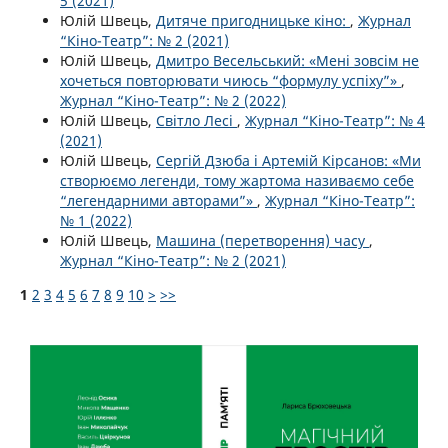
5 (2021)
Юлій Швець,
Дитяче пригодницьке кіно:
,
Журнал
“Кіно-Театр”: № 2 (2021)
Юлій Швець,
Дмитро Весельський: «Мені зовсім не
хочеться повторювати чиюсь “формулу успіху”»
,
Журнал “Кіно-Театр”: № 2 (2022)
Юлій Швець,
Світло Лесі
,
Журнал “Кіно-Театр”: № 4
(2021)
Юлій Швець,
Сергій Дзюба і Артемій Кірсанов: «Ми
створюємо легенди, тому жартома називаємо себе
“легендарними авторами”»
,
Журнал “Кіно-Театр”:
№ 1 (2022)
Юлій Швець,
Машина (перетворення) часу
,
Журнал “Кіно-Театр”: № 2 (2021)
1
2
3
4
5
6
7
8
9
10
>
>>