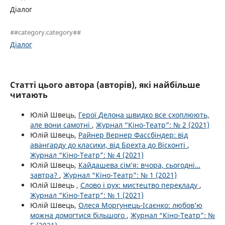
Діалог
##category.category##
Діалог
Статті цього автора (авторів), які найбільше
читають
Юлій Швець,
Герої Делона швидко все схоплюють,
але вони самотні
,
Журнал “Кіно-Театр”: № 2 (2021)
Юлій Швець,
Райнер Вернер Фассбіндер: від
авангарду до класики, від Брехта до Вісконті
,
Журнал “Кіно-Театр”: № 4 (2021)
Юлій Швець,
Кайдашева сім’я: вчора, сьогодні…
завтра?
,
Журнал “Кіно-Театр”: № 1 (2021)
Юлій Швець ,
Слово і рух: мистецтво перекладу
,
Журнал “Кіно-Театр”: № 1 (2021)
Юлій Швець,
Олеся Моргунець-Ісаєнко: любов’ю
можна домогтися більшого
,
Журнал “Кіно-Театр”: №