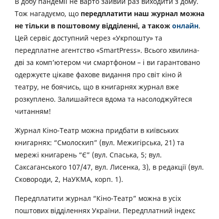
В добу пандемії не варто зайвий раз виходити з дому.
Тож нагадуємо, що
передплатити наш журнал можна
не тільки в поштовому відділенні, а також
онлайн
.
Цей сервіс доступний через «Укрпошту» та
передплатне агентство «SmartPress». Всього хвилина-
дві за комп’ютером чи смартфоном – і ви гарантовано
одержуєте цікаве фахове видання про світ кіно й
театру, не боячись, що в книгарнях журнал вже
розкуплено. Залишайтеся вдома та насолоджуйтеся
читанням!
Журнал Кіно-Театр можна придбати в київських
книгарнях: “Смолоскип” (вул. Межигірська, 21) та
мережі книгарень “Є” (вул. Спаська, 5; вул.
Саксаганського 107/47, вул. Лисенка, 3), в редакції (вул.
Сковороди, 2, НаУКМА, корп. 1).
Передплатити журнал “Кіно-Театр” можна в усіх
поштових відділеннях України. Передплатний індекс