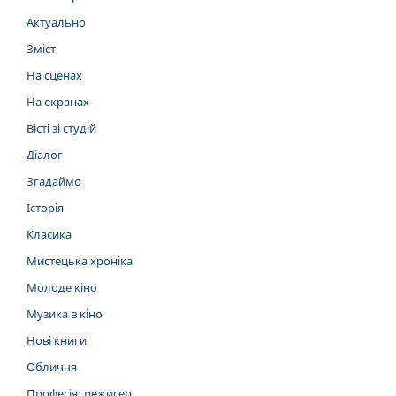
Актуально
Зміст
На сценах
На екранах
Вісті зі студій
Діалог
Згадаймо
Історія
Класика
Мистецька хроніка
Молоде кіно
Музика в кіно
Нові книги
Обличчя
Професія: режисер