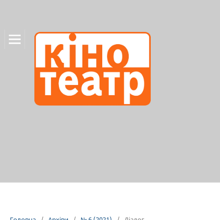
Головна
/
Архіви
/
№ 6 (2021)
/
Діалог