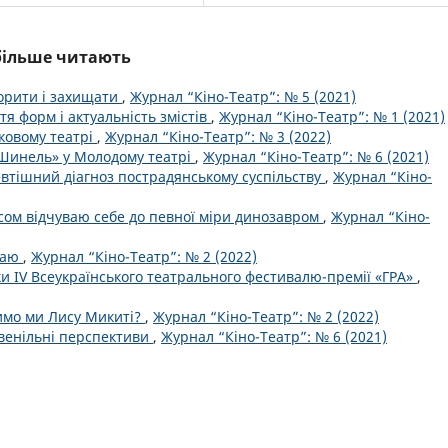
йбільше читають
ворити і захищати
,
Журнал “Кіно-Театр”: № 5 (2021)
тя форм і актуальність змістів
,
Журнал “Кіно-Театр”: № 1 (2021)
ковому театрі
,
Журнал “Кіно-Театр”: № 3 (2022)
«Шинель» у Молодому театрі
,
Журнал “Кіно-Театр”: № 6 (2021)
евтішний діагноз пострадянському суспільству
,
Журнал “Кіно-
сом відчуваю себе до певної міри динозавром
,
Журнал “Кіно-
 Раю
,
Журнал “Кіно-Театр”: № 2 (2022)
мки IV Всеукраїнського театрального фестивалю-премії «ГРА»
,
римо ми Лису Микиті?
,
Журнал “Кіно-Театр”: № 2 (2022)
ювенільні перспективи
,
Журнал “Кіно-Театр”: № 6 (2021)