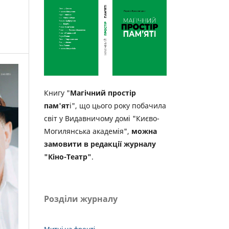
Книгу "
Магічний простір
пам'ят
і", що цього року побачила
світ у Видавничому домі "Києво-
Могилянська академія",
можна
замовити в редакції журналу
"Кіно-Театр"
.
Розділи журналу