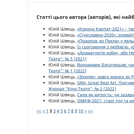
Статті цього автора (авторів), які на
Юлій Швець,
«Корона Карпат-2021» – т
Юлій Швець,
«Січеславна-2020»: розмаїт
Юлій Швець,
«Подорож до Пекла» у ляль
Юлій Швець,
Із сьогодення з любов’ю: 
Юлій Швець,
«Драматургія доби», або Н
Театр”: № 5 (2021)
Юлій Швець,
Володимир Богатирьов: ча
Театр”: № 1 (2022)
Юлій Швець,
«Зозуля»: довга дорога до
Юлій Швець,
GRA: Great Real Art. Підсу
Журнал “Кіно-Театр”: № 2 (2022)
Юлій Швець,
Сила як хитрість: чи зазд
Юлій Швець,
ОМКФ-2021: старі тіні та 
<<
<
1
2
3
4
5
6
7
8
9
10
>
>>