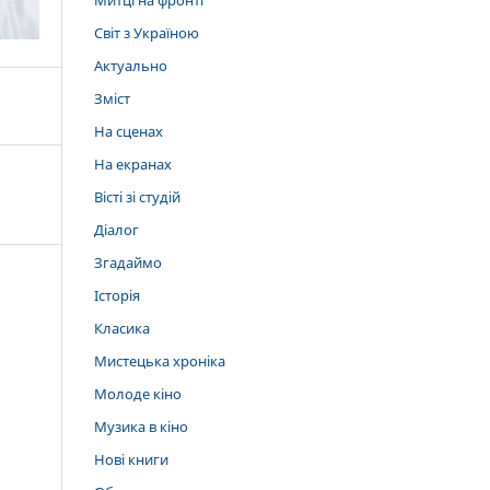
Митці на фронті
Світ з Україною
Актуально
Зміст
На сценах
На екранах
Вісті зі студій
Діалог
Згадаймо
Історія
Класика
Мистецька хроніка
Молоде кіно
Музика в кіно
Нові книги