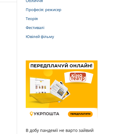
Обличчя
Професія: режисер
Теорія
Фестивалі
Ювілей фільму
В добу пандемії не варто зайвий