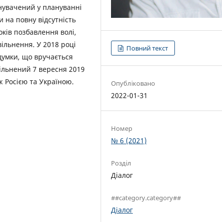
нувачений у плануванні
 на повну відсутність
оків позбавлення волі,
ільнення. У 2018 році
Повний текст
думки, що вручається
ільнений 7 вересня 2019
ж Росією та Україною.
Опубліковано
2022-01-31
Номер
№ 6 (2021)
Розділ
Діалог
##category.category##
Діалог