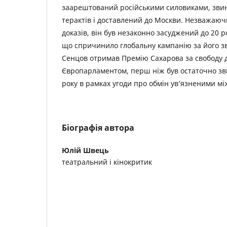
заарештований російськими силовиками, зви
терактів і доставлений до Москви. Незважаючи
доказів, він був незаконно засуджений до 20 р
що спричинило глобальну кампанію за його зв
Сенцов отримав Премію Сахарова за свободу 
Європарламентом, перш ніж був остаточно зв
року в рамках угоди про обмін ув’язненими мі
Біографія автора
Юлій Швець
театральний і кінокритик