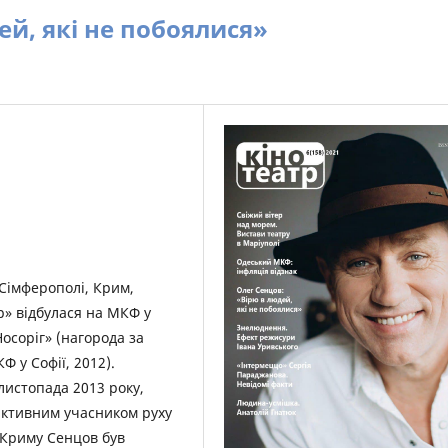
ей, які не побоялися»
Сімферополі, Крим,
р» відбулася на МКФ у
осоріг» (нагорода за
 у Софії, 2012).
листопада 2013 року,
активним учасником руху
ї Криму Сенцов був