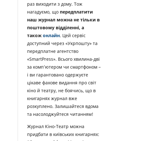
раз виходити з дому. Тож
нагадуємо, що
передплатити
наш журнал можна не тільки в
поштовому відділенні, а
також
онлайн
. Цей сервіс
доступний через «Укрпошту» та
передплатне агентство
«SmartPress». Всього хвилина-дві
за комп’ютером чи смартфоном –
і ви гарантовано одержуєте
цікаве фахове видання про світ
кіно й театру, не боячись, що в
книгарнях журнал вже
розкуплено. Залишайтеся вдома
та насолоджуйтеся читанням!
Журнал Кіно-Театр можна
придбати в київських книгарнях: