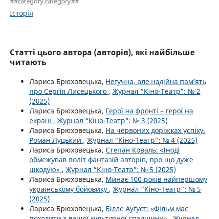
##category.category##
Історія
Статті цього автора (авторів), які найбільше
читають
Лариса Брюховецька,
Негучна, але надійна пам’ять
про Сергія Лисецького
,
Журнал “Кіно-Театр”: № 2
(2025)
Лариса Брюховецька,
Герої на фронті – герої на
екрані
,
Журнал “Кіно-Театр”: № 3 (2025)
Лариса Брюховецька,
На червоних доріжках успіху.
Роман Луцький
,
Журнал “Кіно-Театр”: № 4 (2025)
Лариса Брюховецька,
Степан Коваль: «Іноді
обмежував політ фантазій авторів, про що дуже
шкодую»
,
Журнал “Кіно-Театр”: № 5 (2025)
Лариса Брюховецька,
Минає 100 років найпершому
українському бойовику
,
Журнал “Кіно-Театр”: № 5
(2025)
Лариса Брюховецька,
Білле Ауґуст: «Фільм має
походити з вашої культурної спадщини»
,
Журнал