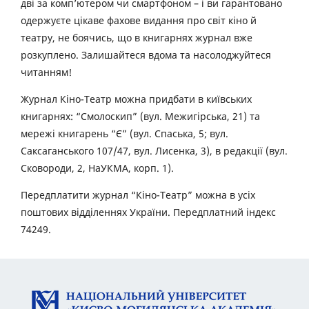
дві за комп’ютером чи смартфоном – і ви гарантовано
одержуєте цікаве фахове видання про світ кіно й
театру, не боячись, що в книгарнях журнал вже
розкуплено. Залишайтеся вдома та насолоджуйтеся
читанням!
Журнал Кіно-Театр можна придбати в київських
книгарнях: “Смолоскип” (вул. Межигірська, 21) та
мережі книгарень “Є” (вул. Спаська, 5; вул.
Саксаганського 107/47, вул. Лисенка, 3), в редакції (вул.
Сковороди, 2, НаУКМА, корп. 1).
Передплатити журнал “Кіно-Театр” можна в усіх
поштових відділеннях України. Передплатний індекс
74249.