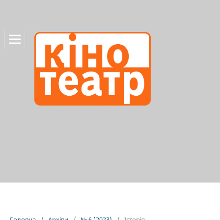
Головна
/
Архіви
/
№ 6 (2023)
/
Історія