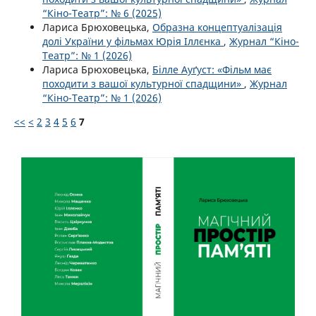
“Кіно-Театр”: № 6 (2025)
Лариса Брюховецька,
Образна концептуалізація
долі України у фільмах Юрія Іллєнка
,
Журнал “Кіно-
Театр”: № 1 (2026)
Лариса Брюховецька,
Білле Ауґуст: «Фільм має
походити з вашої культурної спадщини»
,
Журнал
“Кіно-Театр”: № 1 (2026)
<<
<
2
3
4
5
6
7