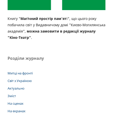
Книгу "
Магічний простір пам'ят
і", що цього року
побачила світ у Видавничому домі "Києво-Могилянська
академія",
можна замовити в редакції журналу
"Кіно-Театр"
.
Розділи журналу
Митці на фронті
Світ з Україною
Актуально
Зміст
На сценах
На екранах