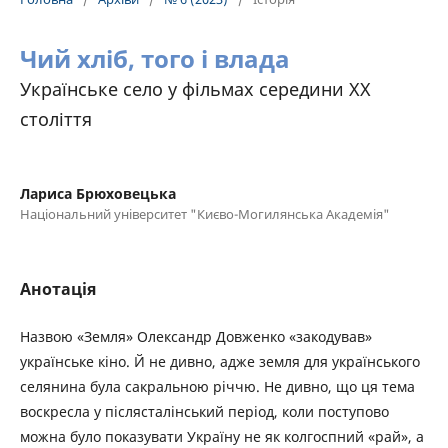
Чий хліб, того і влада
Українське село у фільмах середини ХХ
століття
Лариса Брюховецька
Національний університет "Києво-Могилянська Академія"
Анотація
Назвою «Земля» Олександр Довженко «закодував»
українське кіно. Й не дивно, адже земля для українського
селянина була сакральною річчю. Не дивно, що ця тема
воскресла у післясталінський період, коли поступово
можна було показувати Україну не як колгоспний «рай», а