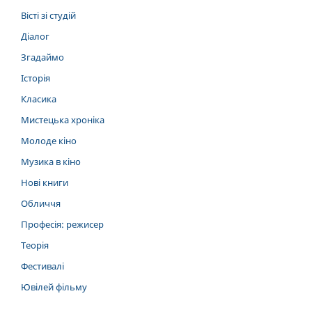
Вісті зі студій
Діалог
Згадаймо
Історія
Класика
Мистецька хроніка
Молоде кіно
Музика в кіно
Нові книги
Обличчя
Професія: режисер
Теорія
Фестивалі
Ювілей фільму