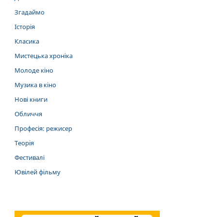
Згадаймо
Історія
Класика
Мистецька хроніка
Молоде кіно
Музика в кіно
Нові книги
Обличчя
Професія: режисер
Теорія
Фестивалі
Ювілей фільму