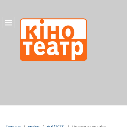
Головна
/
Архіви
/
№ 6 (2023)
/
Мистецька хроніка