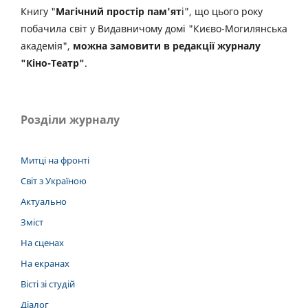
Книгу "
Магічний простір пам'ят
і", що цього року
побачила світ у Видавничому домі "Києво-Могилянська
академія",
можна замовити в редакції журналу
"Кіно-Театр"
.
Розділи журналу
Митці на фронті
Світ з Україною
Актуально
Зміст
На сценах
На екранах
Вісті зі студій
Діалог