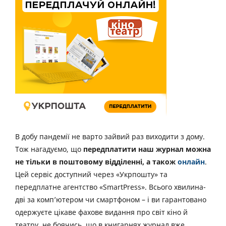
В добу пандемії не варто зайвий раз виходити з дому.
Тож нагадуємо, що
передплатити наш журнал можна
не тільки в поштовому відділенні, а також
онлайн
.
Цей сервіс доступний через «Укрпошту» та
передплатне агентство «SmartPress». Всього хвилина-
дві за комп’ютером чи смартфоном – і ви гарантовано
одержуєте цікаве фахове видання про світ кіно й
театру, не боячись, що в книгарнях журнал вже