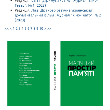
Редакція,
Світ підтримує Україну
,
Журнал “Кіно-
Театр”: № 1 (2023)
Редакція,
Лієв Шрайбер озвучив український
документальний фільм
,
Журнал “Кіно-Театр”: № 2
(2023)
<<
<
1
2
3
4
5
6
7
8
9
10
>
>>