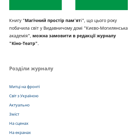
Книгу "
Магічний простір пам'ят
і", що цього року
побачила світ у Видавничому домі "Києво-Могилянська
академія",
можна замовити в редакції журналу
"Кіно-Театр"
.
Розділи журналу
Митці на фронті
Світ з Україною
Актуально
Зміст
На сценах
На екранах