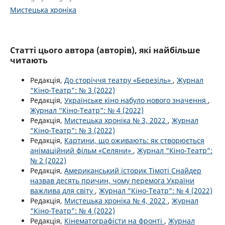
Мистецька хроніка
Статті цього автора (авторів), які найбільше
читають
Редакція,
До сторіччя театру «Березіль»
,
Журнал
“Кіно-Театр”: № 3 (2022)
Редакція,
Українське кіно набуло нового значення
,
Журнал “Кіно-Театр”: № 4 (2022)
Редакція,
Мистецька хроніка № 3, 2022
,
Журнал
“Кіно-Театр”: № 3 (2022)
Редакція,
Картини, що оживають: як створюється
анімаційний фільм «Селяни»
,
Журнал “Кіно-Театр”:
№ 2 (2022)
Редакція,
Американський історик Тімоті Снайдер
назвав десять причин, чому перемога України
важлива для світу
,
Журнал “Кіно-Театр”: № 4 (2022)
Редакція,
Мистецька хроніка № 4, 2022
,
Журнал
“Кіно-Театр”: № 4 (2022)
Редакція,
Кінематографісти на фронті
,
Журнал