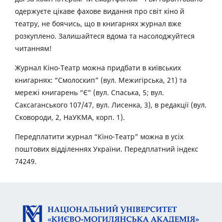
одержуєте цікаве фахове видання про світ кіно й
театру, не боячись, що в книгарнях журнал вже
розкуплено. Залишайтеся вдома та насолоджуйтеся
читанням!
Журнал Кіно-Театр можна придбати в київських
книгарнях: “Смолоскип” (вул. Межигірська, 21) та
мережі книгарень “Є” (вул. Спаська, 5; вул.
Саксаганського 107/47, вул. Лисенка, 3), в редакції (вул.
Сковороди, 2, НаУКМА, корп. 1).
Передплатити журнал “Кіно-Театр” можна в усіх
поштових відділеннях України. Передплатний індекс
74249.