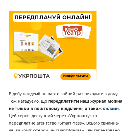
В добу пандемії не варто зайвий раз виходити з дому.
Тож нагадуємо, що
передплатити наш журнал можна
не тільки в поштовому відділенні, а також
онлайн
.
Цей сервіс доступний через «Укрпошту» та
передплатне агентство «SmartPress». Всього хвилина-
дві за комп’ютером чи смартфоном – і ви гарантовано