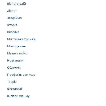
Вісті зі студій
Діалог
Згадаймо
Історія
Класика
Мистецька хроніка
Молоде кіно
Музика в кіно
Нові книги
Обличчя
Професія: режисер
Теорія
Фестивалі
Ювілей фільму