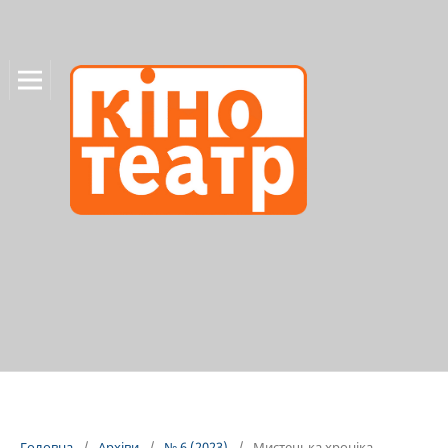
Головна
/
Архіви
/
№ 6 (2023)
/
Мистецька хроніка