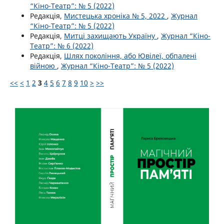
“Кіно-Театр”: № 5 (2022)
Редакція,
Мистецька хроніка № 5, 2022
,
Журнал
“Кіно-Театр”: № 5 (2022)
Редакція,
Митці захищають Україну
,
Журнал “Кіно-
Театр”: № 6 (2022)
Редакція,
Шлях покоління, або Ювілеї, обпалені
війною
,
Журнал “Кіно-Театр”: № 5 (2022)
<<
<
1
2
3
4
5
6
7
8
9
10
>
>>