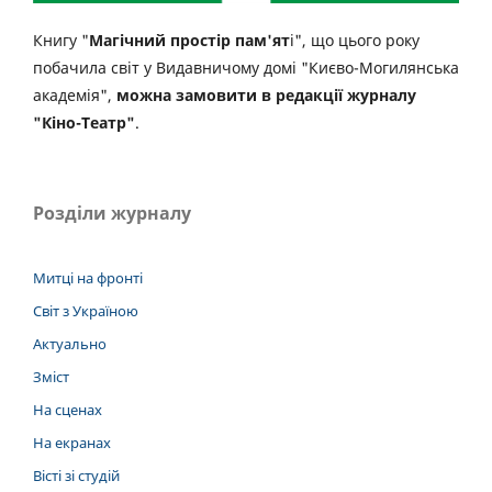
Книгу "
Магічний простір пам'ят
і", що цього року
побачила світ у Видавничому домі "Києво-Могилянська
академія",
можна замовити в редакції журналу
"Кіно-Театр"
.
Розділи журналу
Митці на фронті
Світ з Україною
Актуально
Зміст
На сценах
На екранах
Вісті зі студій