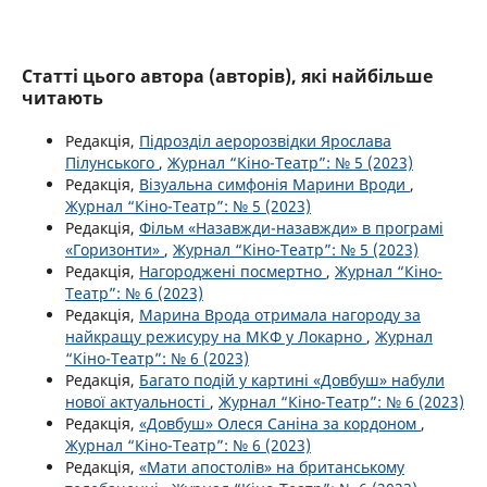
Статті цього автора (авторів), які найбільше
читають
Редакція,
Підрозділ аеророзвідки Ярослава
Пілунського
,
Журнал “Кіно-Театр”: № 5 (2023)
Редакція,
Візуальна симфонія Марини Вроди
,
Журнал “Кіно-Театр”: № 5 (2023)
Редакція,
Фільм «Назавжди-назавжди» в програмі
«Горизонти»
,
Журнал “Кіно-Театр”: № 5 (2023)
Редакція,
Нагороджені посмертно
,
Журнал “Кіно-
Театр”: № 6 (2023)
Редакція,
Марина Врода отримала нагороду за
найкращу режисуру на МКФ у Локарно
,
Журнал
“Кіно-Театр”: № 6 (2023)
Редакція,
Багато подій у картині «Довбуш» набули
нової актуальності
,
Журнал “Кіно-Театр”: № 6 (2023)
Редакція,
«Довбуш» Олеся Саніна за кордоном
,
Журнал “Кіно-Театр”: № 6 (2023)
Редакція,
«Мати апостолів» на британському