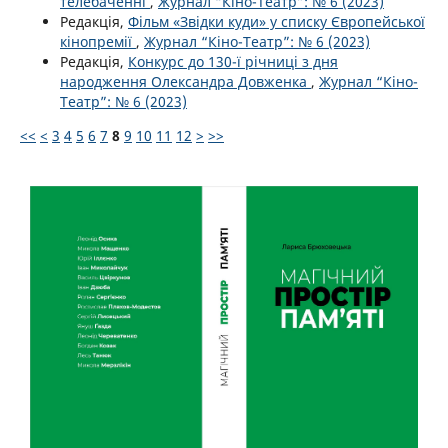
телебаченні
,
Журнал “Кіно-Театр”: № 6 (2023)
Редакція,
Фільм «Звідки куди» у списку Європейської
кінопремії
,
Журнал “Кіно-Театр”: № 6 (2023)
Редакція,
Конкурс до 130-ї річниці з дня
народження Олександра Довженка
,
Журнал “Кіно-
Театр”: № 6 (2023)
<<
<
3
4
5
6
7
8
9
10
11
12
>
>>