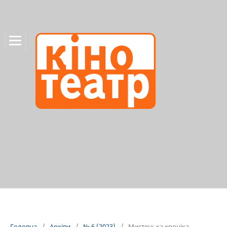
Головна
/
Архіви
/
№ 6 (2023)
/
Мистецька хроніка