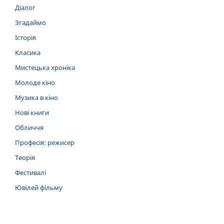
Діалог
Згадаймо
Історія
Класика
Мистецька хроніка
Молоде кіно
Музика в кіно
Нові книги
Обличчя
Професія: режисер
Теорія
Фестивалі
Ювілей фільму