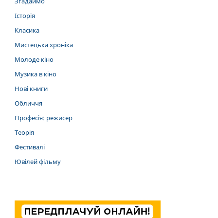
Згадаймо
Історія
Класика
Мистецька хроніка
Молоде кіно
Музика в кіно
Нові книги
Обличчя
Професія: режисер
Теорія
Фестивалі
Ювілей фільму