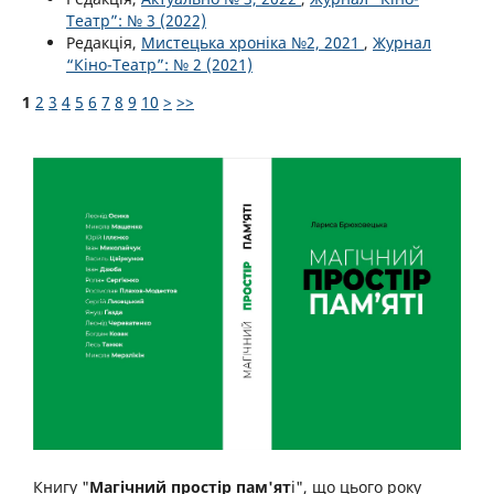
Театр”: № 3 (2022)
Редакція,
Мистецька хроніка №2, 2021
,
Журнал
“Кіно-Театр”: № 2 (2021)
1
2
3
4
5
6
7
8
9
10
>
>>
Книгу "
Магічний простір пам'ят
і", що цього року