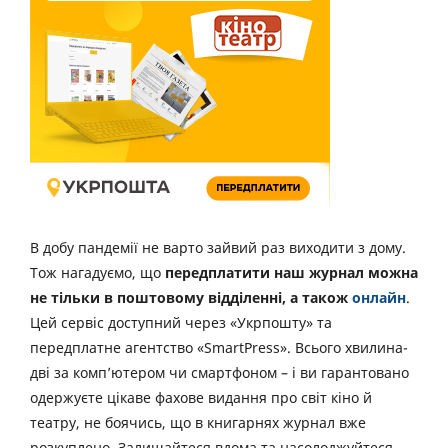
В добу пандемії не варто зайвий раз виходити з дому.
Тож нагадуємо, що
передплатити наш журнал можна
не тільки в поштовому відділенні, а також
онлайн
.
Цей сервіс доступний через «Укрпошту» та
передплатне агентство «SmartPress». Всього хвилина-
дві за комп’ютером чи смартфоном – і ви гарантовано
одержуєте цікаве фахове видання про світ кіно й
театру, не боячись, що в книгарнях журнал вже
розкуплено. Залишайтеся вдома та насолоджуйтеся