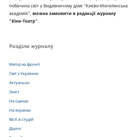
побачила світ у Видавничому домі "Києво-Могилянська
академія",
можна замовити в редакції журналу
"Кіно-Театр"
.
Розділи журналу
Митці на фронті
Світ з Україною
Актуально
Зміст
На сценах
На екранах
Вісті зі студій
Діалог