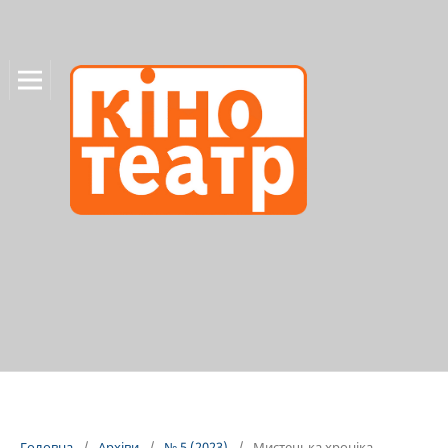
Головна
/
Архіви
/
№ 5 (2023)
/
Мистецька хроніка