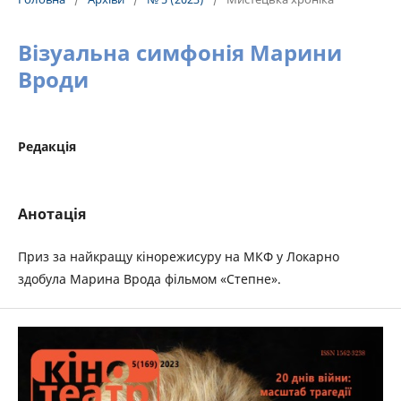
Візуальна симфонія Марини
Вроди
Редакція
Анотація
Приз за найкращу кінорежисуру на МКФ у Локарно
здобула Марина Врода фільмом «Степне».