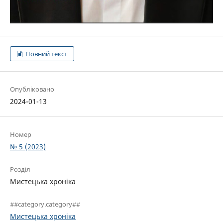
Повний текст
Опубліковано
2024-01-13
Номер
№ 5 (2023)
Розділ
Мистецька хроніка
##category.category##
Мистецька хроніка