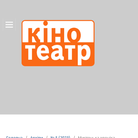
Головна
/
Архіви
/
№ 5 (2023)
/
Мистецька хроніка