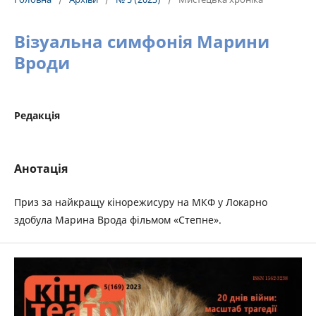
Візуальна симфонія Марини
Вроди
Редакція
Анотація
Приз за найкращу кінорежисуру на МКФ у Локарно
здобула Марина Врода фільмом «Степне».