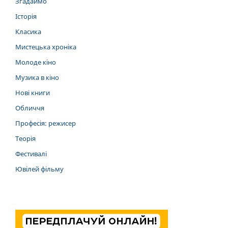
Згадаймо
Історія
Класика
Мистецька хроніка
Молоде кіно
Музика в кіно
Нові книги
Обличчя
Професія: режисер
Теорія
Фестивалі
Ювілей фільму