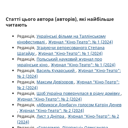
Статті цього автора (авторів), які найбільше
читають
Редакція,
Українські фільми на Таллінському
кінофестивалі
,
Журнал “Кіно-Театр”: № 1 (2024)
Редакція,
Згадуючи репресованого Степана
Шагайду
,
Журнал “Кіно-Театр”: № 1 (2024)
Редакція,
Польський науковий журнал про
українське кіно
,
Журнал “Кіно-Театр”: № 1 (2024)
Редакція,
Василь Кухарський
,
Журнал “Кіно-Театр”:
№ 2 (2024)
Редакція,
Максим Девізоров
,
Журнал “Кіно-Театр”:
№ 2 (2024)
Редакція,
Щоб Україна повернулася в рідну домівку
,
Журнал “Кіно-Театр”: № 2 (2024)
Редакція,
«Абрикоси Донбасу» голосом Катрін Денев
,
Журнал “Кіно-Театр”: № 2 (2024)
Редакція,
Лист з Дніпра
,
Журнал “Кіно-Театр”: № 2
(2024)
Редакція,
«Голодомор. Літописці» Олександра