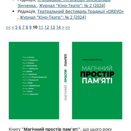
Зінченка
,
Журнал “Кіно-Театр”: № 2 (2024)
Редакція,
Театральний фестиваль Традиції «DREVO»
,
Журнал “Кіно-Театр”: № 2 (2024)
<<
<
5
6
7
8
9
10
11
12
13
14
>
>>
Книгу "
Магічний простір пам'ят
і", що цього року