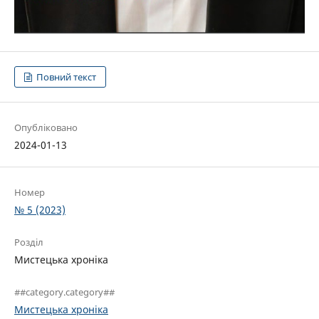
Повний текст
Опубліковано
2024-01-13
Номер
№ 5 (2023)
Розділ
Мистецька хроніка
##category.category##
Мистецька хроніка