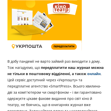
В добу пандемії не варто зайвий раз виходити з дому.
Тож нагадуємо, що
передплатити наш журнал можна
не тільки в поштовому відділенні, а також
онлайн
.
Цей сервіс доступний через «Укрпошту» та
передплатне агентство «SmartPress». Всього хвилина-
дві за комп’ютером чи смартфоном – і ви гарантовано
одержуєте цікаве фахове видання про світ кіно й
театру, не боячись, що в книгарнях журнал вже
розкуплено. Залишайтеся вдома та насолоджуйтеся