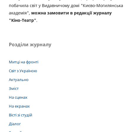
побачила світ у Видавничому домі "Києво-Могилянська
академія",
можна замовити в редакції журналу
"Кіно-Театр"
.
Розділи журналу
Митці на фронті
Світ з Україною
Актуально
Зміст
На сценах
На екранах
Вісті зі студій
Діалог