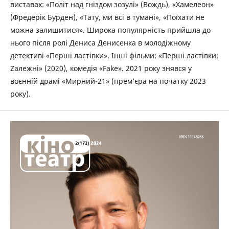
виставах: «Політ над гніздом зозулі» (Вождь), «Хамелеон»
(Фредерік Бурден), «Тату, ми всі в тумані», «Поїхати не
можна залишитися». Широка популярність прийшла до
нього після ролі Дениса Денисенка в молодіжному
детективі «Перші ластівки». Інші фільми: «Перші ластівки:
Zалежні» (2020), комедія «Fake». 2021 року знявся у
воєнній драмі «Мирний-21» (прем’єра на початку 2023
року).