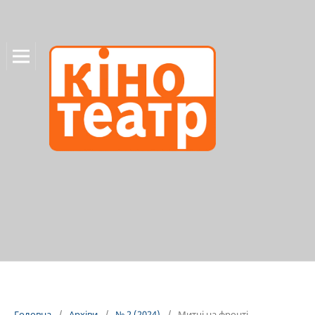
Головна
/
Архіви
/
№ 2 (2024)
/
Митці на фронті