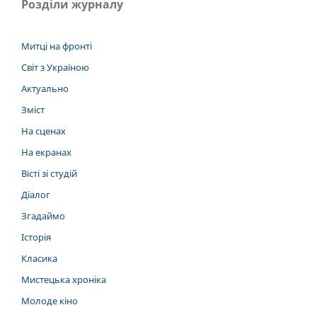
Розділи журналу
Митці на фронті
Світ з Україною
Актуально
Зміст
На сценах
На екранах
Вісті зі студій
Діалог
Згадаймо
Історія
Класика
Мистецька хроніка
Молоде кіно