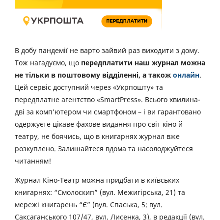
В добу пандемії не варто зайвий раз виходити з дому.
Тож нагадуємо, що
передплатити наш журнал можна
не тільки в поштовому відділенні, а також
онлайн
.
Цей сервіс доступний через «Укрпошту» та
передплатне агентство «SmartPress». Всього хвилина-
дві за комп’ютером чи смартфоном – і ви гарантовано
одержуєте цікаве фахове видання про світ кіно й
театру, не боячись, що в книгарнях журнал вже
розкуплено. Залишайтеся вдома та насолоджуйтеся
читанням!
Журнал Кіно-Театр можна придбати в київських
книгарнях: “Смолоскип” (вул. Межигірська, 21) та
мережі книгарень “Є” (вул. Спаська, 5; вул.
Саксаганського 107/47, вул. Лисенка, 3), в редакції (вул.