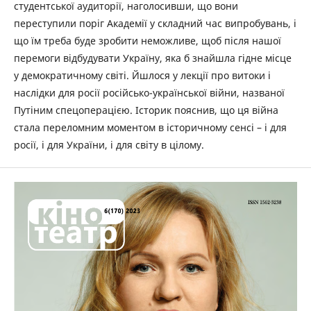
студентської аудиторії, наголосивши, що вони
переступили поріг Академії у складний час випробувань, і
що їм треба буде зробити неможливе, щоб після нашої
перемоги відбудувати Україну, яка б знайшла гідне місце
у демократичному світі. Йшлося у лекції про витоки і
наслідки для росії російсько-української війни, названої
Путіним спецоперацією. Історик пояснив, що ця війна
стала переломним моментом в історичному сенсі – і для
росії, і для України, і для світу в цілому.