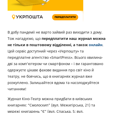
В добу пандемії не варто зайвий раз виходити з дому.
Тож нагадуємо, що
передплатити наш журнал можна
не тільки в поштовому відділенні, а також
онлайн
.
Цей сервіс доступний через «Укрпошту» та
передплатне агентство «SmartPress». Всього хвилина-
дві за комп’ютером чи смартфоном – і ви гарантовано
одержуєте цікаве фахове видання про світ кіно й
театру, не боячись, що в книгарнях журнал вже
розкуплено. Залишайтеся вдома та насолоджуйтеся
читанням!
Журнал Кіно-Театр можна придбати в київських
книгарнях: “Смолоскип” (вул. Межигірська, 21) та
мережі книгарень “Є” (вул. Спаська, 5; вул.