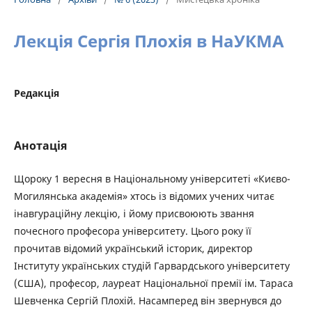
Лекція Сергія Плохія в НаУКМА
Редакція
Анотація
Щороку 1 вересня в Національному університеті «Києво-
Могилянська академія» хтось із відомих учених читає
інавгураційну лекцію, і йому присвоюють звання
почесного професора університету. Цього року її
прочитав відомий український історик, директор
Інституту українських студій Гарвардського університету
(США), професор, лауреат Національної премії ім. Тараса
Шевченка Сергій Плохій. Насамперед він звернувся до