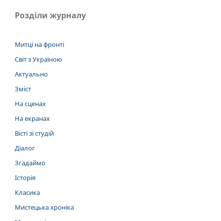
Розділи журналу
Митці на фронті
Світ з Україною
Актуально
Зміст
На сценах
На екранах
Вісті зі студій
Діалог
Згадаймо
Історія
Класика
Мистецька хроніка