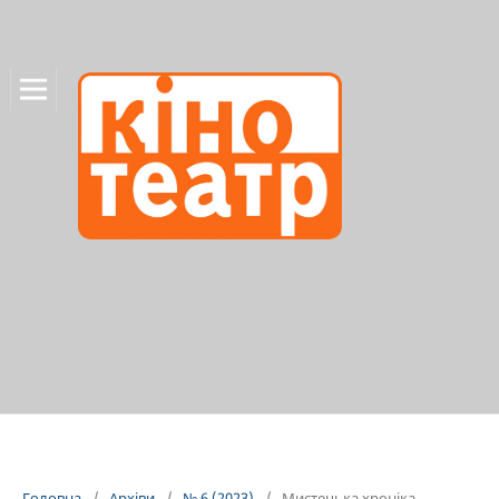
Головна
/
Архіви
/
№ 6 (2023)
/
Мистецька хроніка