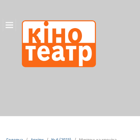
Головна
/
Архіви
/
№ 6 (2023)
/
Мистецька хроніка