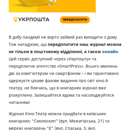
В добу пандемії не варто зайвий раз виходити з дому.
Тож нагадуємо, що
передплатити наш журнал можна
не тільки в поштовому відділенні, а також
онлайн
.
Цей сервіс доступний через «Укрпошту» та
передплатне агентство «SmartPress». Всього хвилина-
дві за комп’ютером чи смартфоном – і ви гарантовано
одержуєте цікаве фахове видання про світ кіно й
театру, не боячись, що в книгарнях журнал вже
розкуплено. Залишайтеся вдома та насолоджуйтеся
читанням!
Журнал Кіно-Театр можна придбати в київських
книгарнях: “Смолоскип” (вул. Межигірська, 21) та
мережі книгарень “Є” (вул. Спаська, 5; вул.