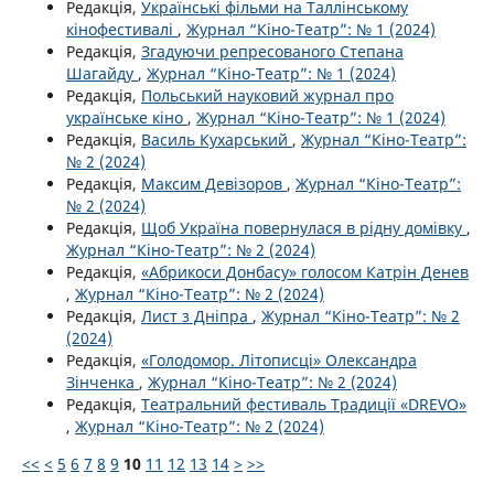
Редакція,
Українські фільми на Таллінському
кінофестивалі
,
Журнал “Кіно-Театр”: № 1 (2024)
Редакція,
Згадуючи репресованого Степана
Шагайду
,
Журнал “Кіно-Театр”: № 1 (2024)
Редакція,
Польський науковий журнал про
українське кіно
,
Журнал “Кіно-Театр”: № 1 (2024)
Редакція,
Василь Кухарський
,
Журнал “Кіно-Театр”:
№ 2 (2024)
Редакція,
Максим Девізоров
,
Журнал “Кіно-Театр”:
№ 2 (2024)
Редакція,
Щоб Україна повернулася в рідну домівку
,
Журнал “Кіно-Театр”: № 2 (2024)
Редакція,
«Абрикоси Донбасу» голосом Катрін Денев
,
Журнал “Кіно-Театр”: № 2 (2024)
Редакція,
Лист з Дніпра
,
Журнал “Кіно-Театр”: № 2
(2024)
Редакція,
«Голодомор. Літописці» Олександра
Зінченка
,
Журнал “Кіно-Театр”: № 2 (2024)
Редакція,
Театральний фестиваль Традиції «DREVO»
,
Журнал “Кіно-Театр”: № 2 (2024)
<<
<
5
6
7
8
9
10
11
12
13
14
>
>>