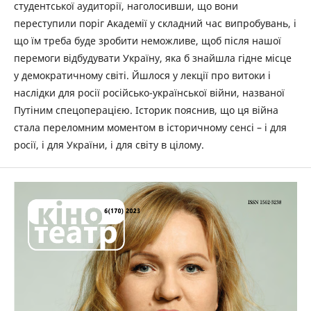
студентської аудиторії, наголосивши, що вони
переступили поріг Академії у складний час випробувань, і
що їм треба буде зробити неможливе, щоб після нашої
перемоги відбудувати Україну, яка б знайшла гідне місце
у демократичному світі. Йшлося у лекції про витоки і
наслідки для росії російсько-української війни, названої
Путіним спецоперацією. Історик пояснив, що ця війна
стала переломним моментом в історичному сенсі – і для
росії, і для України, і для світу в цілому.