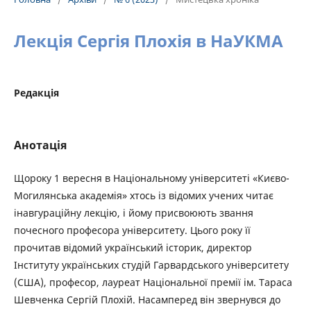
Лекція Сергія Плохія в НаУКМА
Редакція
Анотація
Щороку 1 вересня в Національному університеті «Києво-
Могилянська академія» хтось із відомих учених читає
інавгураційну лекцію, і йому присвоюють звання
почесного професора університету. Цього року її
прочитав відомий український історик, директор
Інституту українських студій Гарвардського університету
(США), професор, лауреат Національної премії ім. Тараса
Шевченка Сергій Плохій. Насамперед він звернувся до