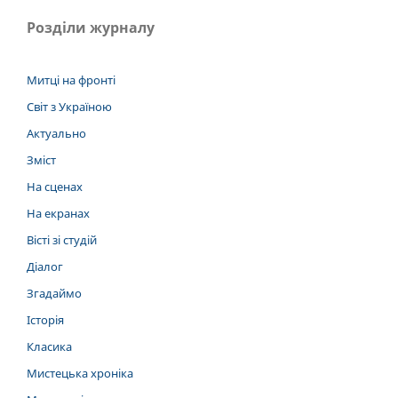
Розділи журналу
Митці на фронті
Світ з Україною
Актуально
Зміст
На сценах
На екранах
Вісті зі студій
Діалог
Згадаймо
Історія
Класика
Мистецька хроніка