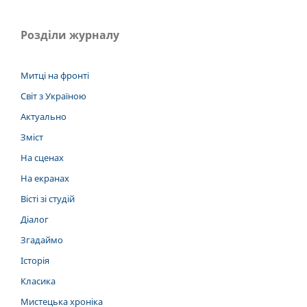
Розділи журналу
Митці на фронті
Світ з Україною
Актуально
Зміст
На сценах
На екранах
Вісті зі студій
Діалог
Згадаймо
Історія
Класика
Мистецька хроніка