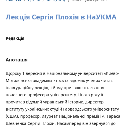
Лекція Сергія Плохія в НаУКМА
Редакція
Анотація
Щороку 1 вересня в Національному університеті «Києво-
Могилянська академія» хтось із відомих учених читає
інавгураційну лекцію, і йому присвоюють звання
почесного професора університету. Цього року її
прочитав відомий український історик, директор
Інституту українських студій Гарвардського університету
(США), професор, лауреат Національної премії ім. Тараса
Шевченка Сергій Плохій. Насамперед він звернувся до