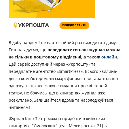
В добу пандемії не варто зайвий раз виходити з дому.
Тож нагадуємо, що
передплатити наш журнал можна
не тільки в поштовому відділенні, а також
онлайн
.
Цей сервіс доступний через «Укрпошту» та
передплатне агентство «SmartPress». Всього хвилина-
дві за комп’ютером чи смартфоном – і ви гарантовано
одержуєте цікаве фахове видання про світ кіно й
театру, не боячись, що в книгарнях журнал вже
розкуплено. Залишайтеся вдома та насолоджуйтеся
читанням!
Журнал Кіно-Театр можна придбати в київських
книгарнях: “Смолоскип” (вул. Межигірська, 21) та