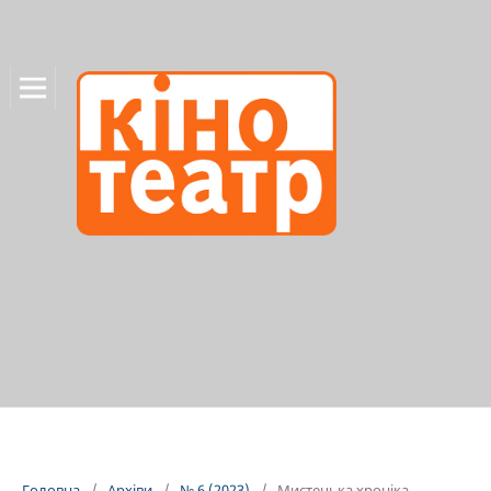
Головна
/
Архіви
/
№ 6 (2023)
/
Мистецька хроніка