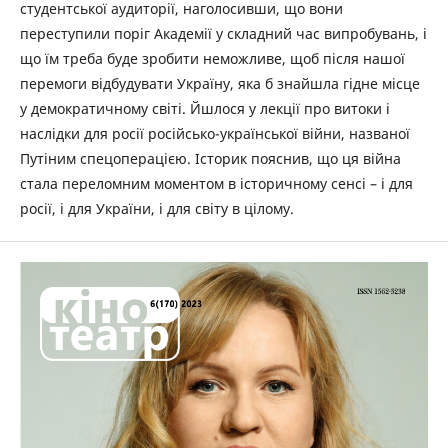
студентської аудиторії, наголосивши, що вони
переступили поріг Академії у складний час випробувань, і
що їм треба буде зробити неможливе, щоб після нашої
перемоги відбудувати Україну, яка б знайшла гідне місце
у демократичному світі. Йшлося у лекції про витоки і
наслідки для росії російсько-української війни, названої
Путіним спецоперацією. Історик пояснив, що ця війна
стала переломним моментом в історичному сенсі – і для
росії, і для України, і для світу в цілому.