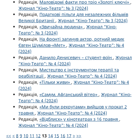
Редакція,
Маловідомі факти про тріо «Золоті ключі»
,
Журнал “Кіно-Театр”: № 3 (2024)
Редакція,
Податкові пільги для незалежних фільмів
Великої Британії
,
Журнал “Кіно-Театр”: № 3 (2024)
Редакція,
«Звичайна людина»
,
Журнал “Кіно-
Театр”: № 3 (2024)
Редакція,
На фронті загинув актор, ротний медик
Євген Шумілов-«Мет»
,
Журнал “Кіно-Театр”: № 4
(2024)
Редакція,
Данило Денисевич – студент-воїн
,
Журнал
“Кіно-Театр”: № 4 (2024)
Редакція,
Мистецтво є інструментом терапії та
реабілітації
,
Журнал “Кіно-Театр”: № 4 (2024)
Редакція,
«Тільки живи»
,
Журнал “Кіно-Театр”: № 4
(2024)
Редакція,
«Самум. Афганський вітер»
,
Журнал “Кіно-
Театр”: № 4 (2024)
Редакція,
«Ми були рекрутами» вийшов у прокат 2
травня
,
Журнал “Кіно-Театр”: № 4 (2024)
Редакція,
«Відблиск» у кінотеатрах з 16 травня
,
Журнал “Кіно-Театр”: № 4 (2024)
<<
<
8
9
10
11
12
13
14
15
16
17
>
>>