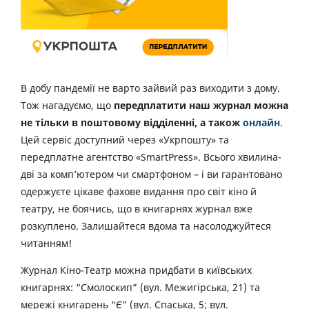
В добу пандемії не варто зайвий раз виходити з дому.
Тож нагадуємо, що
передплатити наш журнал можна
не тільки в поштовому відділенні, а також
онлайн
.
Цей сервіс доступний через «Укрпошту» та
передплатне агентство «SmartPress». Всього хвилина-
дві за комп’ютером чи смартфоном – і ви гарантовано
одержуєте цікаве фахове видання про світ кіно й
театру, не боячись, що в книгарнях журнал вже
розкуплено. Залишайтеся вдома та насолоджуйтеся
читанням!
Журнал Кіно-Театр можна придбати в київських
книгарнях: “Смолоскип” (вул. Межигірська, 21) та
мережі книгарень “Є” (вул. Спаська, 5; вул.