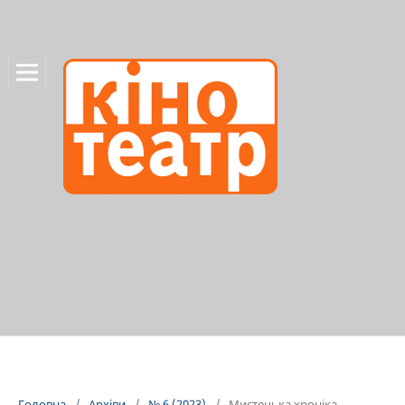
Головна
/
Архіви
/
№ 6 (2023)
/
Мистецька хроніка