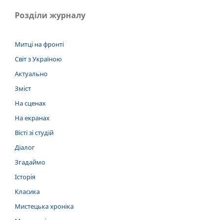
Розділи журналу
Митці на фронті
Світ з Україною
Актуально
Зміст
На сценах
На екранах
Вісті зі студій
Діалог
Згадаймо
Історія
Класика
Мистецька хроніка