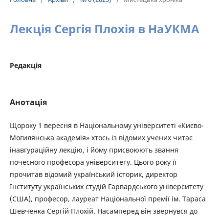
Лекція Сергія Плохія в НаУКМА
Редакція
Анотація
Щороку 1 вересня в Національному університеті «Києво-
Могилянська академія» хтось із відомих учених читає
інавгураційну лекцію, і йому присвоюють звання
почесного професора університету. Цього року її
прочитав відомий український історик, директор
Інституту українських студій Гарвардського університету
(США), професор, лауреат Національної премії ім. Тараса
Шевченка Сергій Плохій. Насамперед він звернувся до