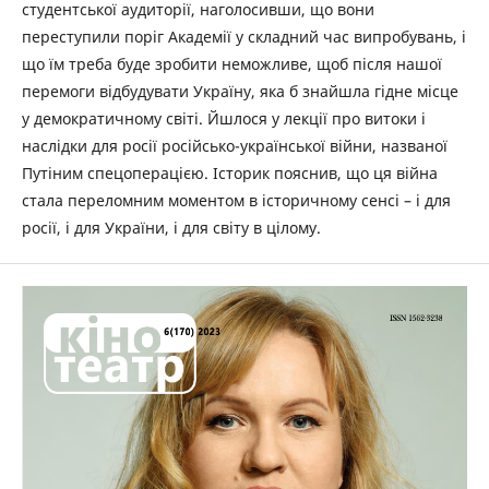
студентської аудиторії, наголосивши, що вони
переступили поріг Академії у складний час випробувань, і
що їм треба буде зробити неможливе, щоб після нашої
перемоги відбудувати Україну, яка б знайшла гідне місце
у демократичному світі. Йшлося у лекції про витоки і
наслідки для росії російсько-української війни, названої
Путіним спецоперацією. Історик пояснив, що ця війна
стала переломним моментом в історичному сенсі – і для
росії, і для України, і для світу в цілому.