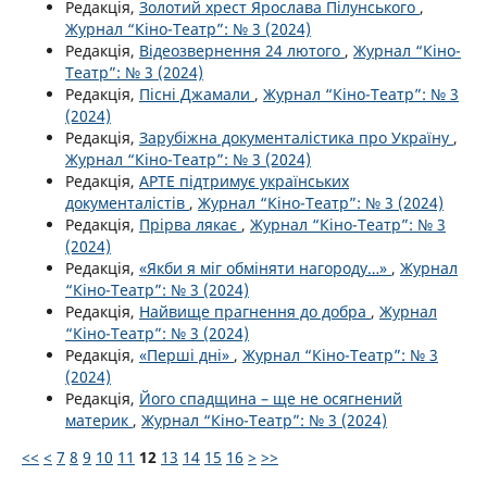
Редакція,
Золотий хрест Ярослава Пілунського
,
Журнал “Кіно-Театр”: № 3 (2024)
Редакція,
Відеозвернення 24 лютого
,
Журнал “Кіно-
Театр”: № 3 (2024)
Редакція,
Пісні Джамали
,
Журнал “Кіно-Театр”: № 3
(2024)
Редакція,
Зарубіжна документалістика про Україну
,
Журнал “Кіно-Театр”: № 3 (2024)
Редакція,
АРТЕ підтримує українських
документалістів
,
Журнал “Кіно-Театр”: № 3 (2024)
Редакція,
Прірва лякає
,
Журнал “Кіно-Театр”: № 3
(2024)
Редакція,
«Якби я міг обміняти нагороду…»
,
Журнал
“Кіно-Театр”: № 3 (2024)
Редакція,
Найвище прагнення до добра
,
Журнал
“Кіно-Театр”: № 3 (2024)
Редакція,
«Перші дні»
,
Журнал “Кіно-Театр”: № 3
(2024)
Редакція,
Його спадщина – ще не осягнений
материк
,
Журнал “Кіно-Театр”: № 3 (2024)
<<
<
7
8
9
10
11
12
13
14
15
16
>
>>