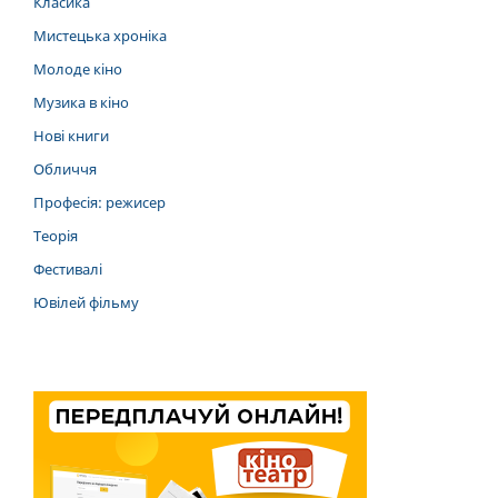
Класика
Мистецька хроніка
Молоде кіно
Музика в кіно
Нові книги
Обличчя
Професія: режисер
Теорія
Фестивалі
Ювілей фільму