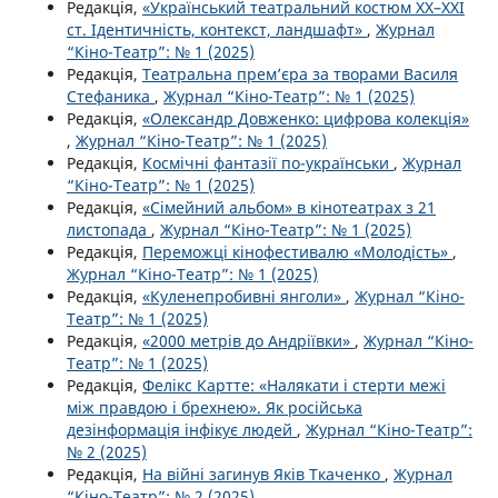
Редакція,
«Український театральний костюм XX–XXI
ст. Ідентичність, контекст, ландшафт»
,
Журнал
“Кіно-Театр”: № 1 (2025)
Редакція,
Театральна прем’єра за творами Василя
Стефаника
,
Журнал “Кіно-Театр”: № 1 (2025)
Редакція,
«Олександр Довженко: цифрова колекція»
,
Журнал “Кіно-Театр”: № 1 (2025)
Редакція,
Космічні фантазії по-українськи
,
Журнал
“Кіно-Театр”: № 1 (2025)
Редакція,
«Сімейний альбом» в кінотеатрах з 21
листопада
,
Журнал “Кіно-Театр”: № 1 (2025)
Редакція,
Переможці кінофестивалю «Молодість»
,
Журнал “Кіно-Театр”: № 1 (2025)
Редакція,
«Куленепробивні янголи»
,
Журнал “Кіно-
Театр”: № 1 (2025)
Редакція,
«2000 метрів до Андріївки»
,
Журнал “Кіно-
Театр”: № 1 (2025)
Редакція,
Фелікс Картте: «Налякати і стерти межі
між правдою і брехнею». Як російська
дезінформація інфікує людей
,
Журнал “Кіно-Театр”:
№ 2 (2025)
Редакція,
На війні загинув Яків Ткаченко
,
Журнал
“Кіно-Театр”: № 2 (2025)