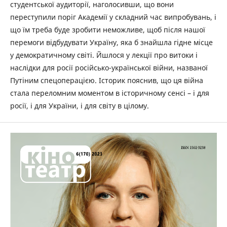
студентської аудиторії, наголосивши, що вони
переступили поріг Академії у складний час випробувань, і
що їм треба буде зробити неможливе, щоб після нашої
перемоги відбудувати Україну, яка б знайшла гідне місце
у демократичному світі. Йшлося у лекції про витоки і
наслідки для росії російсько-української війни, названої
Путіним спецоперацією. Історик пояснив, що ця війна
стала переломним моментом в історичному сенсі – і для
росії, і для України, і для світу в цілому.