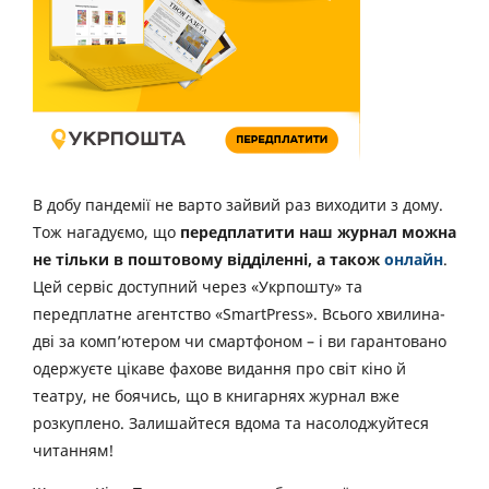
В добу пандемії не варто зайвий раз виходити з дому.
Тож нагадуємо, що
передплатити наш журнал можна
не тільки в поштовому відділенні, а також
онлайн
.
Цей сервіс доступний через «Укрпошту» та
передплатне агентство «SmartPress». Всього хвилина-
дві за комп’ютером чи смартфоном – і ви гарантовано
одержуєте цікаве фахове видання про світ кіно й
театру, не боячись, що в книгарнях журнал вже
розкуплено. Залишайтеся вдома та насолоджуйтеся
читанням!