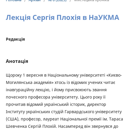
Лекція Сергія Плохія в НаУКМА
Редакція
Анотація
Щороку 1 вересня в Національному університеті «Києво-
Могилянська академія» хтось із відомих учених читає
інавгураційну лекцію, і йому присвоюють звання
почесного професора університету. Цього року її
прочитав відомий український історик, директор
Інституту українських студій Гарвардського університету
(США), професор, лауреат Національної премії ім. Тараса
Шевченка Сергій Плохій. Насамперед він звернувся до