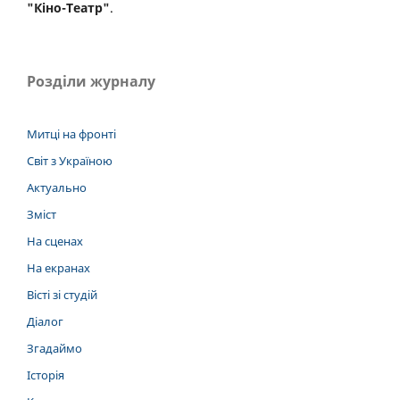
"Кіно-Театр"
.
Розділи журналу
Митці на фронті
Світ з Україною
Актуально
Зміст
На сценах
На екранах
Вісті зі студій
Діалог
Згадаймо
Історія