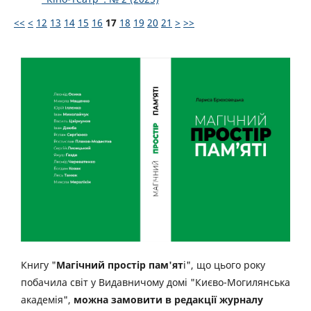
<<
<
12
13
14
15
16
17
18
19
20
21
>
>>
Книгу "
Магічний простір пам'ят
і", що цього року
побачила світ у Видавничому домі "Києво-Могилянська
академія",
можна замовити в редакції журналу