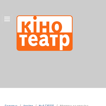
Головна
/
Архіви
/
№ 6 (2023)
/
Мистецька хроніка