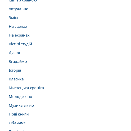
Актуально
Зміст
На сценах
На екранах
Вісті зі студій
Діалог
Згадаймо
Історія
Класика
Мистецька хроніка
Молоде кіно
Музика в кіно
Нові книги
Обличчя