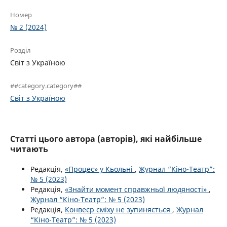
Номер
№ 2 (2024)
Розділ
Світ з Україною
##category.category##
Світ з Україною
Статті цього автора (авторів), які найбільше
читають
Редакція,
«Процес» у Кьольні
,
Журнал “Кіно-Театр”:
№ 5 (2023)
Редакція,
«Знайти момент справжньої людяності»
,
Журнал “Кіно-Театр”: № 5 (2023)
Редакція,
Конвеєр сміху не зупиняється
,
Журнал
“Кіно-Театр”: № 5 (2023)