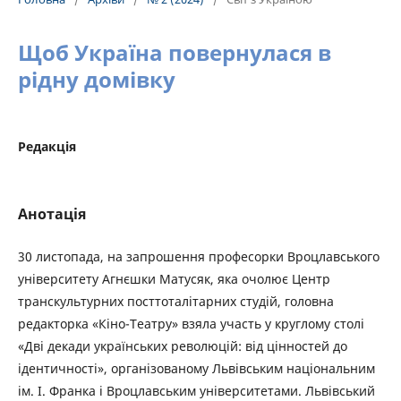
Щоб Україна повернулася в
рідну домівку
Редакція
Анотація
30 листопада, на запрошення професорки Вроцлавського
університету Агнєшки Матусяк, яка очолює Центр
транскультурних посттоталітарних студій, головна
редакторка «Кіно-Театру» взяла участь у круглому столі
«Дві декади українських революцій: від цінностей до
ідентичності», організованому Львівським національним
ім. І. Франка і Вроцлавським університетами. Львівський