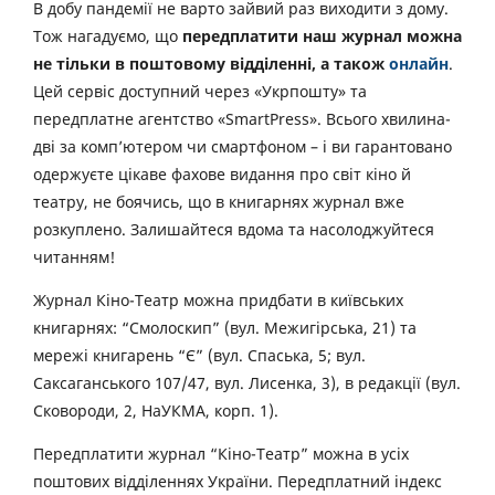
В добу пандемії не варто зайвий раз виходити з дому.
Тож нагадуємо, що
передплатити наш журнал можна
не тільки в поштовому відділенні, а також
онлайн
.
Цей сервіс доступний через «Укрпошту» та
передплатне агентство «SmartPress». Всього хвилина-
дві за комп’ютером чи смартфоном – і ви гарантовано
одержуєте цікаве фахове видання про світ кіно й
театру, не боячись, що в книгарнях журнал вже
розкуплено. Залишайтеся вдома та насолоджуйтеся
читанням!
Журнал Кіно-Театр можна придбати в київських
книгарнях: “Смолоскип” (вул. Межигірська, 21) та
мережі книгарень “Є” (вул. Спаська, 5; вул.
Саксаганського 107/47, вул. Лисенка, 3), в редакції (вул.
Сковороди, 2, НаУКМА, корп. 1).
Передплатити журнал “Кіно-Театр” можна в усіх
поштових відділеннях України. Передплатний індекс