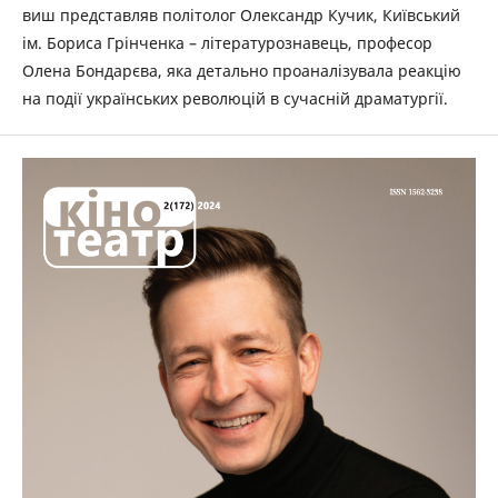
виш представляв політолог Олександр Кучик, Київський
ім. Бориса Грінченка – літературознавець, професор
Олена Бондарєва, яка детально проаналізувала реакцію
на події українських революцій в сучасній драматургії.