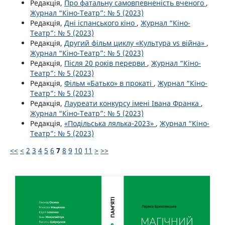
Редакція,
Про фатальну самовпевненість вченого
,
Журнал “Кіно-Театр”: № 5 (2023)
Редакція,
Дні іспанського кіно
,
Журнал “Кіно-
Театр”: № 5 (2023)
Редакція,
Другий фільм циклу «Культура vs війна»
,
Журнал “Кіно-Театр”: № 5 (2023)
Редакція,
Після 20 років перерви
,
Журнал “Кіно-
Театр”: № 5 (2023)
Редакція,
Фільм «Батько» в прокаті
,
Журнал “Кіно-
Театр”: № 5 (2023)
Редакція,
Лауреати конкурсу імені Івана Франка
,
Журнал “Кіно-Театр”: № 5 (2023)
Редакція,
«Подільська лялька-2023»
,
Журнал “Кіно-
Театр”: № 5 (2023)
<<
<
2
3
4
5
6
7
8
9
10
11
>
>>