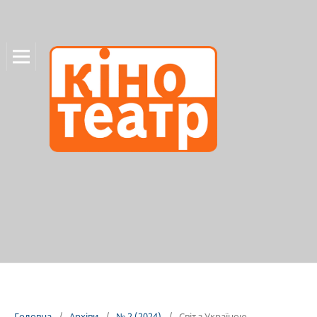
Головна
/
Архіви
/
№ 2 (2024)
/
Світ з Україною